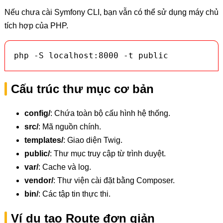
Nếu chưa cài Symfony CLI, bạn vẫn có thể sử dụng máy chủ
tích hợp của PHP.
php -S localhost:8000 -t public
Cấu trúc thư mục cơ bản
config/
: Chứa toàn bộ cấu hình hệ thống.
src/
: Mã nguồn chính.
templates/
: Giao diện Twig.
public/
: Thư mục truy cập từ trình duyệt.
var/
: Cache và log.
vendor/
: Thư viện cài đặt bằng Composer.
bin/
: Các tập tin thực thi.
Ví dụ tạo Route đơn giản