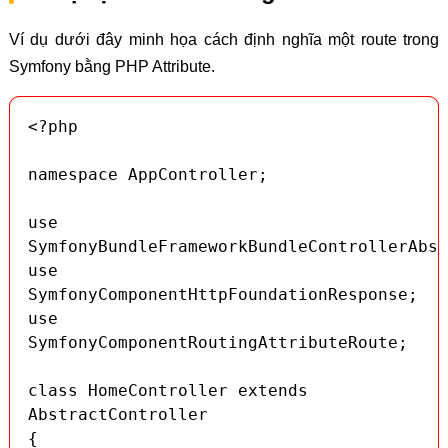
Ví dụ dưới đây minh họa cách định nghĩa một route trong
Symfony bằng PHP Attribute.
<?php

namespace AppController;

use 
SymfonyBundleFrameworkBundleControllerAbst
use 
SymfonyComponentHttpFoundationResponse;

use 
SymfonyComponentRoutingAttributeRoute;

class HomeController extends 
AbstractController

{
