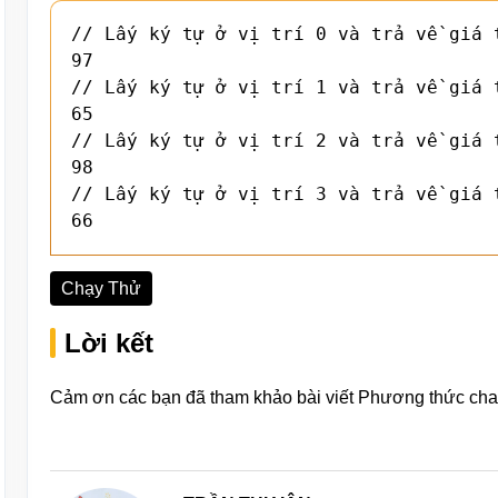
// Lấy ký tự ở vị trí 0 và trả về giá t
97

// Lấy ký tự ở vị trí 1 và trả về giá t
65

// Lấy ký tự ở vị trí 2 và trả về giá t
98

// Lấy ký tự ở vị trí 3 và trả về giá t
66
Chạy Thử
Lời kết
Cảm ơn các bạn đã tham khảo bài viết Phương thức char