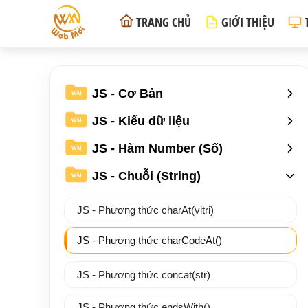
TRANG CHỦ
GIỚI THIỆU
JS - Cơ Bản
WM
JS - Kiểu dữ liệu
WM
JS - Hàm Number (Số)
WM
JS - Chuỗi (String)
WM
JS - Phương thức charAt(vitri)
JS - Phương thức charCodeAt()
JS - Phương thức concat(str)
JS - Phương thức endsWith()