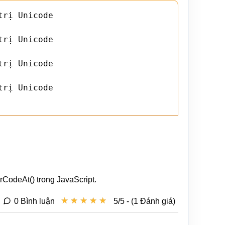
rị Unicode

rị Unicode

rị Unicode

rị Unicode

CodeAt() trong JavaScript.
★
★
★
★
★
★
★
★
★
★
0 Bình luận
5/5 - (1 Đánh giá)