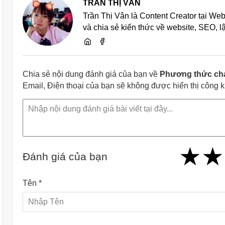
TRẦN THỊ VÂN
Trần Thị Vân là Content Creator tại We
và chia sẻ kiến thức về website, SEO, 
Chia sẻ nội dung đánh giá của bạn về
Phương thức cha
Email, Điện thoại của bạn sẽ không được hiển thị công 
★
★
★
★
★
★
★
★
★
Đánh giá của bạn
Tên *