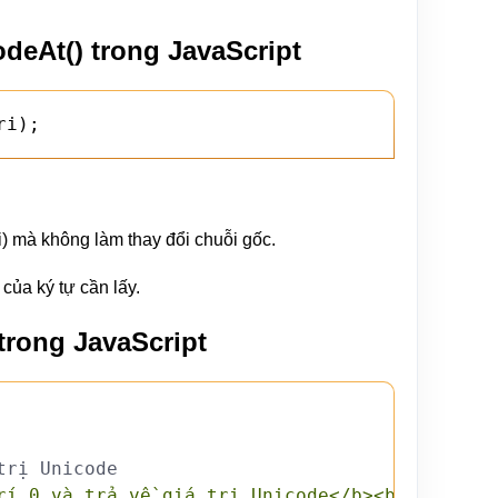
eAt() trong JavaScript
ri); 
i) mà không làm thay đổi chuỗi gốc.
 của ký tự cần lấy.
rong JavaScript
trị Unicode
rí 0 và trả về giá trị Unicode</b><br>"
)
;