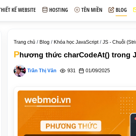
THIẾT KẾ WEBSITE
HOSTING
TÊN MIỀN
BLOG
Trang chủ
Blog
Khóa học JavaScript
JS - Chuỗi (Str
P
hương thức charCodeAt() trong J
Trần Thị Vân
931
01/09/2025