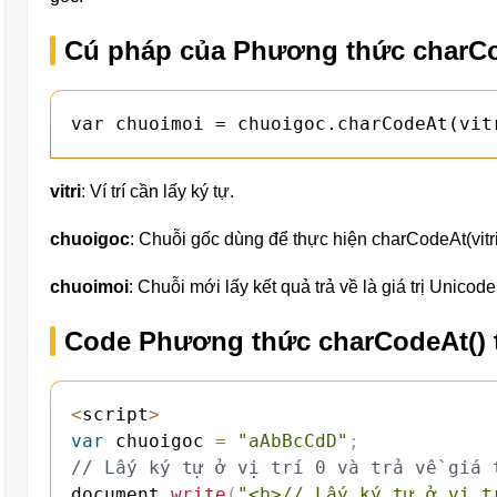
Cú pháp của Phương thức charCod
var chuoimoi = chuoigoc.charCodeAt(vit
vitri
: Ví trí cần lấy ký tự.
chuoigoc
: Chuỗi gốc dùng để thực hiện charCodeAt(vitr
chuoimoi
: Chuỗi mới lấy kết quả trả về là giá trị Unicode
Code Phương thức charCodeAt() t
<
script
>
var
 chuoigoc 
=
"aAbBcCdD"
;
// Lấy ký tự ở vị trí 0 và trả về giá 
document
.
write
(
"<b>// Lấy ký tự ở vị t