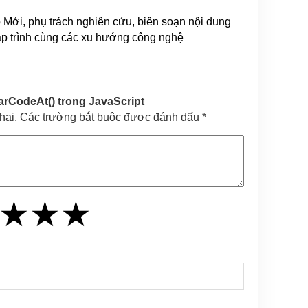
b Mới, phụ trách nghiên cứu, biên soạn nội dung
lập trình cùng các xu hướng công nghệ
rCodeAt() trong JavaScript
khai. Các trường bắt buộc được đánh dấu *
★
★
★
★
★
★