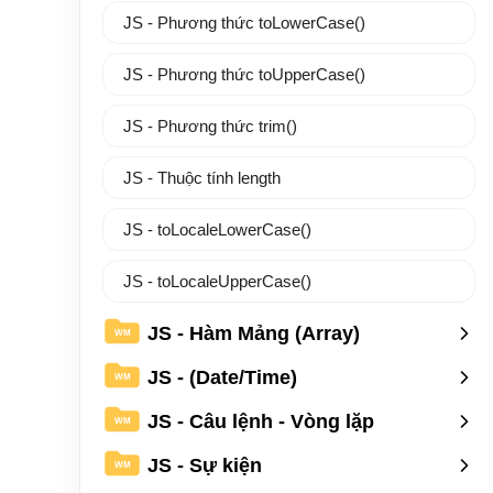
JS - Phương thức toLowerCase()
JS - Phương thức toUpperCase()
JS - Phương thức trim()
JS - Thuộc tính length
JS - toLocaleLowerCase()
JS - toLocaleUpperCase()
JS - Hàm Mảng (Array)
WM
JS - (Date/Time)
WM
JS - Câu lệnh - Vòng lặp
WM
JS - Sự kiện
WM