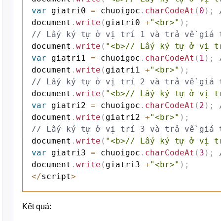
var
 giatri0 
=
 chuoigoc
.
charCodeAt
(
0
)
;
document
.
write
(
giatri0 
+
"<br>"
)
;
// Lấy ký tự ở vị trí 1 và trả về giá 
document
.
write
(
"<b>// Lấy ký tự ở vị t
var
 giatri1 
=
 chuoigoc
.
charCodeAt
(
1
)
;
document
.
write
(
giatri1 
+
"<br>"
)
;
// Lấy ký tự ở vị trí 2 và trả về giá 
document
.
write
(
"<b>// Lấy ký tự ở vị t
var
 giatri2 
=
 chuoigoc
.
charCodeAt
(
2
)
;
document
.
write
(
giatri2 
+
"<br>"
)
;
// Lấy ký tự ở vị trí 3 và trả về giá 
document
.
write
(
"<b>// Lấy ký tự ở vị t
var
 giatri3 
=
 chuoigoc
.
charCodeAt
(
3
)
;
document
.
write
(
giatri3 
+
"<br>"
)
;
<
/
script
>
Kết quả: