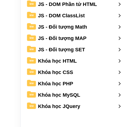
JS - DOM Phần tử HTML
WM
JS - DOM ClassList
WM
JS - Đối tượng Math
WM
JS - Đối tượng MAP
WM
JS - Đối tượng SET
WM
Khóa học HTML
WM
Khóa học CSS
WM
Khóa học PHP
WM
Khóa học MySQL
WM
Khóa học JQuery
WM