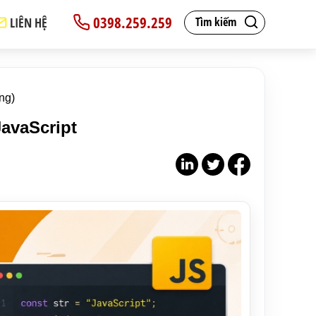
0398.259.259
LIÊN HỆ
Tìm kiếm
ing)
avaScript