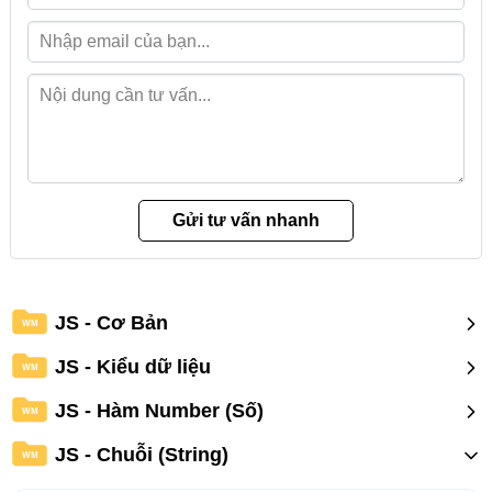
JS - Cơ Bản
WM
JS - Kiểu dữ liệu
WM
JS - Hàm Number (Số)
WM
JS - Chuỗi (String)
WM