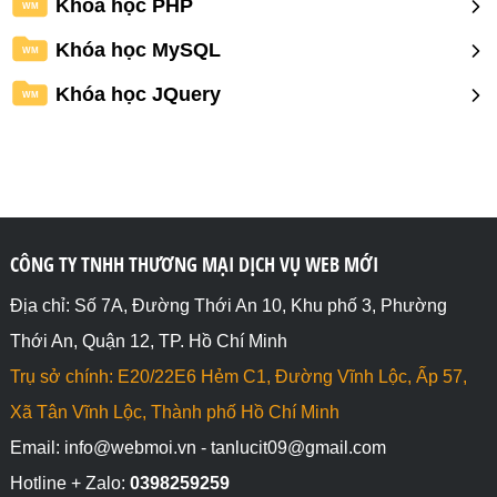
Khóa học PHP
WM
Khóa học MySQL
WM
Khóa học JQuery
WM
CÔNG TY TNHH THƯƠNG MẠI DỊCH VỤ WEB MỚI
Địa chỉ: Số 7A, Đường Thới An 10, Khu phố 3, Phường
Thới An, Quận 12, TP. Hồ Chí Minh
Trụ sở chính: E20/22E6 Hẻm C1, Đường Vĩnh Lộc, Ấp 57,
Xã Tân Vĩnh Lộc, Thành phố Hồ Chí Minh
Email: info@webmoi.vn - tanlucit09@gmail.com
Hotline + Zalo:
0398259259