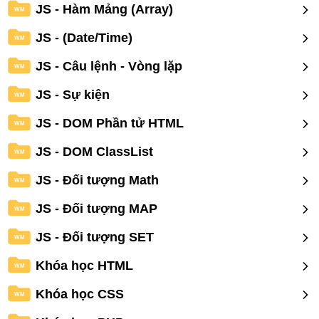
JS - Hàm Mảng (Array)
WM
JS - (Date/Time)
WM
JS - Câu lệnh - Vòng lặp
WM
JS - Sự kiện
WM
JS - DOM Phần tử HTML
WM
JS - DOM ClassList
WM
JS - Đối tượng Math
WM
JS - Đối tượng MAP
WM
JS - Đối tượng SET
WM
Khóa học HTML
WM
Khóa học CSS
WM