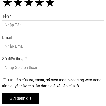
★
★
★
★
★
★
★
★
★
★
★
★
★
★
★
Tên *
Email
Số điện thoại *
Lưu tên của tôi, email, số điện thoại vào trang web trong
trình duyệt này cho lần đánh giá kế tiếp của tôi.