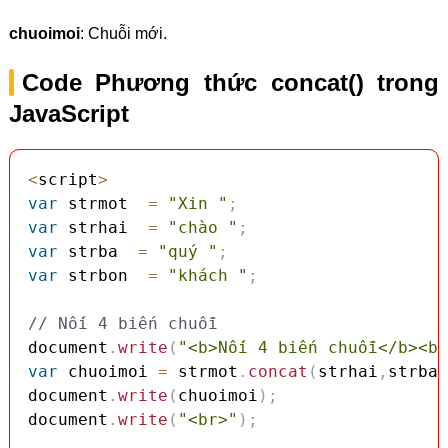
chuoimoi
: Chuỗi mới.
Code Phương thức concat() trong
JavaScript
<
script
>
var
 strmot  
=
"Xin "
;
var
 strhai  
=
"chào "
;
var
 strba  
=
"quý "
;
var
 strbon  
=
"khách "
;
// Nối 4 biến chuỗi
document
.
write
(
"<b>Nối 4 biến chuỗi</b><br
var
 chuoimoi 
=
 strmot
.
concat
(
strhai
,
strba
,
document
.
write
(
chuoimoi
)
;
document
.
write
(
"<br>"
)
;