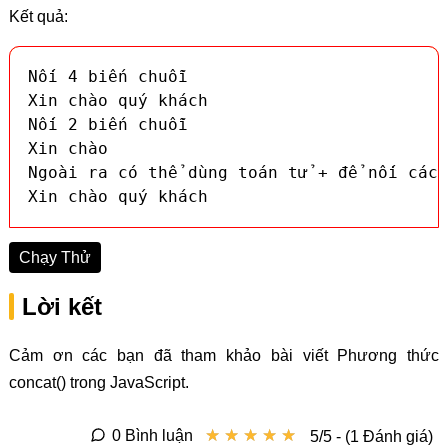
Kết quả:
Nối 4 biến chuỗi

Xin chào quý khách

Nối 2 biến chuỗi

Xin chào

Ngoài ra có thể dùng toán tử + để nối các 
Xin chào quý khách
Chạy Thử
Lời kết
Cảm ơn các bạn đã tham khảo bài viết Phương thức
concat() trong JavaScript.
★
★
★
★
★
★
★
★
★
★
0 Bình luận
5/5 - (1 Đánh giá)