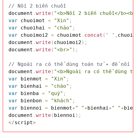
// Nối 2 biến chuỗi
document
.
write
(
"<b>Nối 2 biến chuỗi</b><br
var
 chuoimot 
=
"Xin"
;
var
 chuoihai 
=
"chào"
;
var
 chuoimoi2 
=
 chuoimot
.
concat
(
' '
,
chuoih
document
.
write
(
chuoimoi2
)
;
document
.
write
(
"<br>"
)
;
// Ngoài ra có thể dùng toán tử + để nối c
document
.
write
(
"<b>Ngoài ra có thể dùng to
var
 bienmot 
=
"Xin"
;
var
 bienhai 
=
"chào"
;
var
 bienba 
=
"quý"
;
var
 bienbon 
=
"khách"
;
var
 biennoi 
=
 bienmot
+
" "
+
bienhai
+
" "
+
bien
document
.
write
(
biennoi
)
;
<
/
script
>