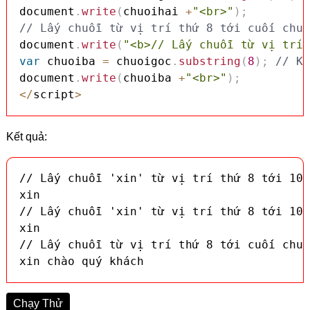
document
.
write
(
chuoihai 
+
"<br>"
)
;
// Lấy chuỗi từ vị trí thứ 8 tới cuối chuỗ
document
.
write
(
"<b>// Lấy chuỗi từ vị trí 
var
 chuoiba 
=
 chuoigoc
.
substring
(
8
)
;
// Kế
document
.
write
(
chuoiba 
+
"<br>"
)
;
<
/
script
>
Kết quả:
// Lấy chuỗi 'xin' từ vị trí thứ 8 tới 10

xin

// Lấy chuỗi 'xin' từ vị trí thứ 8 tới 10

xin

// Lấy chuỗi từ vị trí thứ 8 tới cuối chuỗ
xin chào quý khách
Chạy Thử