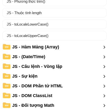
JS - Phương thức trim()
JS - Thuộc tính length
JS - toLocaleLowerCase()
JS - toLocaleUpperCase()
JS - Hàm Mảng (Array)
WM
JS - (Date/Time)
WM
JS - Câu lệnh - Vòng lặp
WM
JS - Sự kiện
WM
JS - DOM Phần tử HTML
WM
JS - DOM ClassList
WM
JS - Đối tượng Math
WM