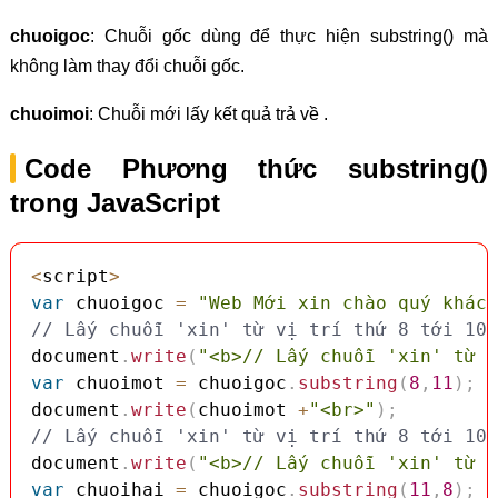
chuoigoc
: Chuỗi gốc dùng để thực hiện substring() mà
không làm thay đổi chuỗi gốc.
chuoimoi
: Chuỗi mới lấy kết quả trả về .
Code Phương thức substring()
trong JavaScript
<
script
>
var
 chuoigoc 
=
"Web Mới xin chào quý khách
// Lấy chuỗi 'xin' từ vị trí thứ 8 tới 10
document
.
write
(
"<b>// Lấy chuỗi 'xin' từ v
var
 chuoimot 
=
 chuoigoc
.
substring
(
8
,
11
)
;
/
document
.
write
(
chuoimot 
+
"<br>"
)
;
// Lấy chuỗi 'xin' từ vị trí thứ 8 tới 10
document
.
write
(
"<b>// Lấy chuỗi 'xin' từ v
var
 chuoihai 
=
 chuoigoc
.
substring
(
11
,
8
)
;
/