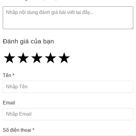
Đánh giá của bạn
★
★
★
★
★
★
★
★
★
★
★
★
★
★
★
Tên *
Email
Số điện thoại *