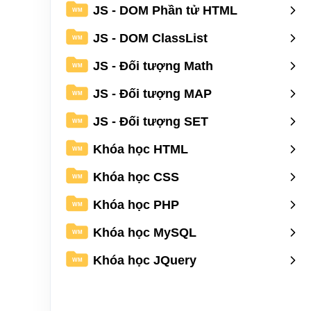
JS - DOM Phần tử HTML
WM
JS - DOM ClassList
WM
JS - Đối tượng Math
WM
JS - Đối tượng MAP
WM
JS - Đối tượng SET
WM
Khóa học HTML
WM
Khóa học CSS
WM
Khóa học PHP
WM
Khóa học MySQL
WM
Khóa học JQuery
WM