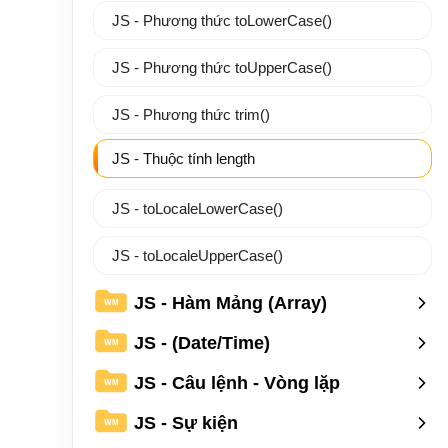
JS - Phương thức toLowerCase()
JS - Phương thức toUpperCase()
JS - Phương thức trim()
JS - Thuộc tính length
JS - toLocaleLowerCase()
JS - toLocaleUpperCase()
JS - Hàm Mảng (Array)
WM
JS - (Date/Time)
WM
JS - Câu lệnh - Vòng lặp
WM
JS - Sự kiện
WM