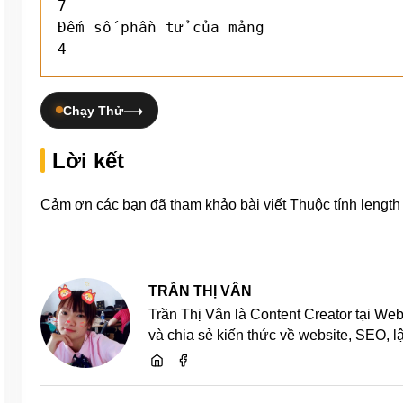
7

Đếm số phần tử của mảng

4
Chạy Thử
Lời kết
Cảm ơn các bạn đã tham khảo bài viết Thuộc tính length 
TRẦN THỊ VÂN
Trần Thị Vân là Content Creator tại We
và chia sẻ kiến thức về website, SEO, 