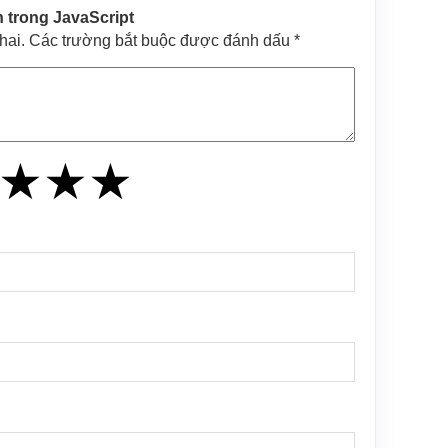
h trong JavaScript
khai. Các trường bắt buộc được đánh dấu *
★
★
★
★
★
★