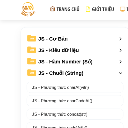
TRANG CHỦ
GIỚI THIỆU
JS - Cơ Bản
WM
JS - Kiểu dữ liệu
WM
JS - Hàm Number (Số)
WM
JS - Chuỗi (String)
WM
JS - Phương thức charAt(vitri)
JS - Phương thức charCodeAt()
JS - Phương thức concat(str)
JS - Phương thức endsWith()