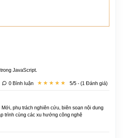
trong JavaScript.
★
★
★
★
★
★
★
★
★
★
0 Bình luận
5/5 - (1 Đánh giá)
b Mới, phụ trách nghiên cứu, biên soạn nội dung
lập trình cùng các xu hướng công nghệ