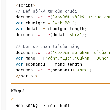
<
script
>
// Đếm số ký tự của chuỗi
document
.
write
(
"<b>Đếm số ký tự của ch
var
 chuoigoc 
=
"Web Mới"
;
var
 dodai  
=
 chuoigoc
.
length
;
document
.
write
(
dodai
+
"<br>"
)
;
// Đếm số phần tử của mảng
document
.
write
(
"<b>Đếm số phần tử của 
var
 mang 
=
[
"Vân"
,
"Lực"
,
"Quỳnh"
,
"Dung"
var
 sophantu  
=
 mang
.
length
;
document
.
write
(
sophantu
+
"<br>"
)
;
<
/
script
>
Kết quả:
Đếm số ký tự của chuỗi
