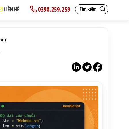
0398.259.259
LIÊN HỆ
Tìm kiếm
ing)
t