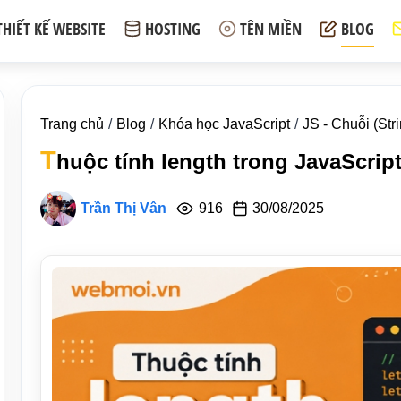
THIẾT KẾ WEBSITE
HOSTING
TÊN MIỀN
BLOG
Trang chủ
Blog
Khóa học JavaScript
JS - Chuỗi (Str
T
huộc tính length trong JavaScrip
Trần Thị Vân
916
30/08/2025