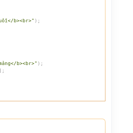
uỗi</b><br>"
)
;
mảng</b><br>"
)
;
]
;