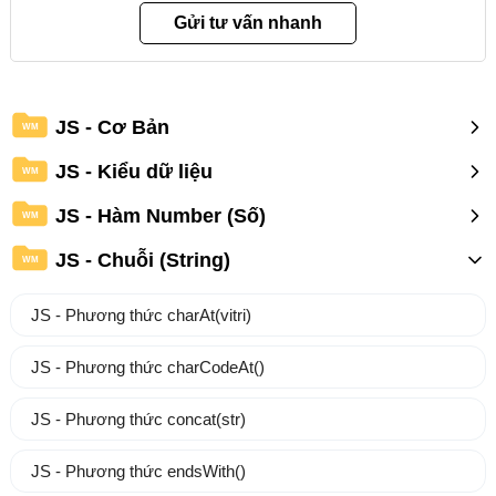
JS - Cơ Bản
WM
JS - Kiểu dữ liệu
WM
JS - Hàm Number (Số)
WM
JS - Chuỗi (String)
WM
JS - Phương thức charAt(vitri)
JS - Phương thức charCodeAt()
JS - Phương thức concat(str)
JS - Phương thức endsWith()