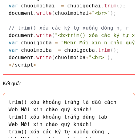
var
 chuoimoihai  
=
 chuoigochai
.
trim
(
)
;
document
.
write
(
chuoimoihai
+
"<br>"
)
;
// trim() xóa các ký tự xuống dòng n, r
document
.
write
(
"<b>trim() xóa các ký tự xu
var
 chuoigocba 
=
var
 chuoimoiba  
=
 chuoigocba
.
trim
(
)
;
document
.
write
(
chuoimoiba
+
"<br>"
)
;
<
/
script
>
Kết quả:
trim() xóa khoảng trắng là dấu cách

Web Mới xin chào quý khách!

trim() xóa khoảng trắng dùng tab

Web Mới xin chào quý khách!

trim() xóa các ký tự xuống dòng ,
