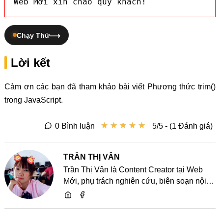
Web Mới xin chào quý khách!
Chạy Thử
Lời kết
Cảm ơn các bạn đã tham khảo bài viết Phương thức trim()
trong JavaScript.
★
★
★
★
★
★
★
★
★
★
0 Bình luận
5/5 - (1 Đánh giá)
TRẦN THỊ VÂN
Trần Thị Vân là Content Creator tại Web
Mới, phụ trách nghiên cứu, biên soạn nội
dung và chia sẻ kiến thức về website, SEO,
lập trình cùng các xu hướng công nghệ