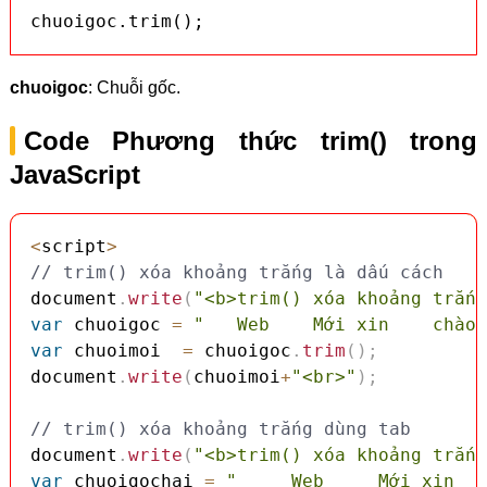
chuoigoc.trim();
chuoigoc
: Chuỗi gốc.
Code Phương thức trim() trong
JavaScript
<
script
>
// trim() xóa khoảng trắng là dấu cách
document
.
write
(
"<b>trim() xóa khoảng trắng
var
 chuoigoc 
=
"   Web    Mới xin    chào 
var
 chuoimoi  
=
 chuoigoc
.
trim
(
)
;
document
.
write
(
chuoimoi
+
"<br>"
)
;
// trim() xóa khoảng trắng dùng tab
document
.
write
(
"<b>trim() xóa khoảng trắng
var
 chuoigochai 
=