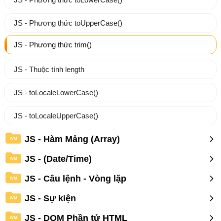
JS - Phương thức toUpperCase()
JS - Phương thức trim()
JS - Thuộc tính length
JS - toLocaleLowerCase()
JS - toLocaleUpperCase()
JS - Hàm Mảng (Array)
WM
JS - (Date/Time)
WM
JS - Câu lệnh - Vòng lặp
WM
JS - Sự kiện
WM
JS - DOM Phần tử HTML
WM