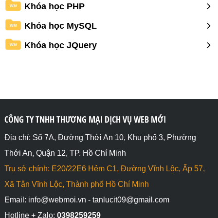
Khóa học PHP
WM
Khóa học MySQL
WM
Khóa học JQuery
WM
CÔNG TY TNHH THƯƠNG MẠI DỊCH VỤ WEB MỚI
Địa chỉ: Số 7A, Đường Thới An 10, Khu phố 3, Phường
Thới An, Quận 12, TP. Hồ Chí Minh
Trụ sở chính: E20/22E6 Hẻm C1, Đường Vĩnh Lộc, Ấp 57,
Xã Tân Vĩnh Lộc, Thành phố Hồ Chí Minh
Email: info@webmoi.vn - tanlucit09@gmail.com
Hotline + Zalo:
0398259259