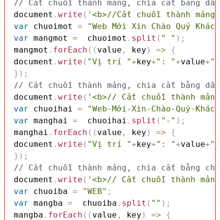
// Cắt chuỗi thành mảng, chia cắt bằng dấu
document
.
write
(
'<b>//Cắt chuỗi thành mảng,
var
 chuoimot 
=
"Web Mới Xin Chào Quý Khách
var
 mangmot 
=
  chuoimot
.
split
(
" "
)
;
mangmot
.
forEach
(
(
value
,
 key
)
=>
{
document
.
write
(
"Vị trí "
+
key
+
": "
+
value
+
"<
}
)
;
// Cắt chuỗi thành mảng, chia cắt bằng dấu
document
.
write
(
'<b>// Cắt chuỗi thành mảng
var
 chuoihai 
=
"Web-Mới-Xin-Chào-Quý-Khách
var
 manghai 
=
  chuoihai
.
split
(
"-"
)
;
manghai
.
forEach
(
(
value
,
 key
)
=>
{
document
.
write
(
"Vị trí "
+
key
+
": "
+
value
+
"<
}
)
;
// Cắt chuỗi thành mảng, chia cắt bằng chu
document
.
write
(
'<b>// Cắt chuỗi thành mảng
var
 chuoiba 
=
"WEB"
;
var
 mangba 
=
  chuoiba
.
split
(
""
)
;
mangba
.
forEach
(
(
value
,
 key
)
=>
{