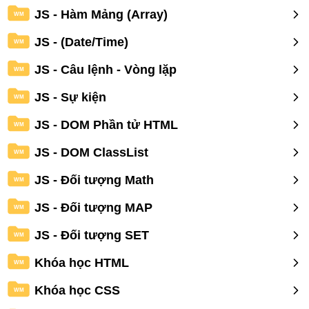
JS - Hàm Mảng (Array)
WM
JS - (Date/Time)
WM
JS - Câu lệnh - Vòng lặp
WM
JS - Sự kiện
WM
JS - DOM Phần tử HTML
WM
JS - DOM ClassList
WM
JS - Đối tượng Math
WM
JS - Đối tượng MAP
WM
JS - Đối tượng SET
WM
Khóa học HTML
WM
Khóa học CSS
WM