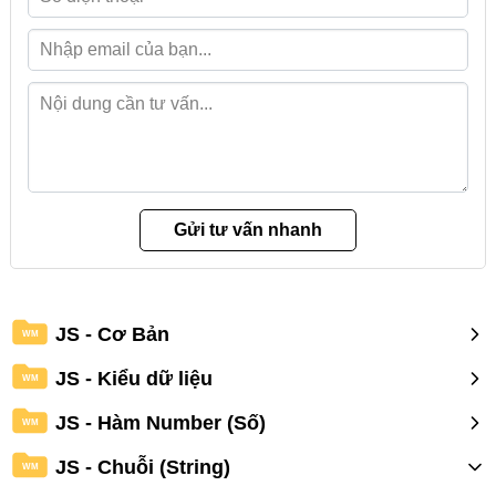
JS - Cơ Bản
WM
JS - Kiểu dữ liệu
WM
JS - Hàm Number (Số)
WM
JS - Chuỗi (String)
WM