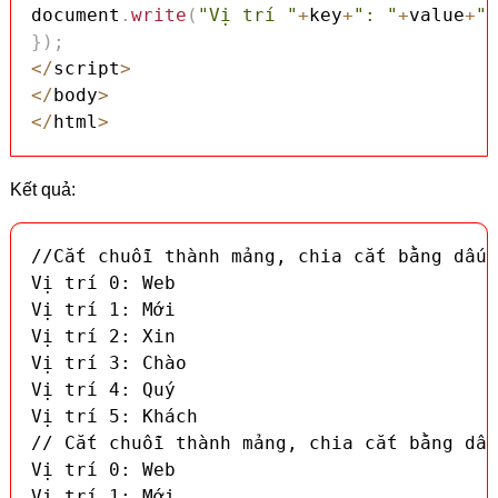
document
.
write
(
"Vị trí "
+
key
+
": "
+
value
+
"<
}
)
;
<
/
script
>
<
/
body
>
<
/
html
>
Kết quả:
//Cắt chuỗi thành mảng, chia cắt bằng dấu 
Vị trí 0: Web

Vị trí 1: Mới

Vị trí 2: Xin

Vị trí 3: Chào

Vị trí 4: Quý

Vị trí 5: Khách

// Cắt chuỗi thành mảng, chia cắt bằng dấu
Vị trí 0: Web

Vị trí 1: Mới
