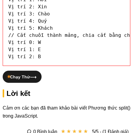
Vị trí 2: Xin

Vị trí 3: Chào

Vị trí 4: Quý

Vị trí 5: Khách

// Cắt chuỗi thành mảng, chia cắt bằng chu
Vị trí 0: W

Vị trí 1: E

Vị trí 2: B
Chạy Thử
Lời kết
Cảm ơn các bạn đã tham khảo bài viết Phương thức split()
trong JavaScript.
★
★
★
★
★
★
★
★
★
★
0 Bình luận
5/5 - (1 Đánh giá)