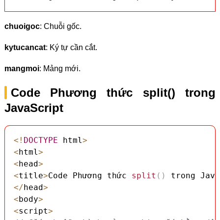
chuoigoc
: Chuỗi gốc.
kytucancat
: Ký tự cần cắt.
mangmoi
: Mảng mới.
Code Phương thức split() trong
JavaScript
<
!
DOCTYPE
 html
>
<
html
>
<
head
>
<
title
>
Code Phương thức 
split
(
)
 trong Java
<
/
head
>
<
body
>
<
script
>