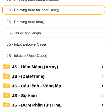
JS - Phương thức toUpperCase()
JS - Phương thức trim()
JS - Thuộc tính length
JS - toLocaleLowerCase()
JS - toLocaleUpperCase()
JS - Hàm Mảng (Array)
WM
JS - (Date/Time)
WM
JS - Câu lệnh - Vòng lặp
WM
JS - Sự kiện
WM
JS - DOM Phần tử HTML
WM