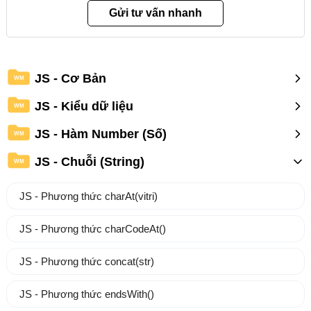
JS - Cơ Bản
WM
JS - Kiểu dữ liệu
WM
JS - Hàm Number (Số)
WM
JS - Chuỗi (String)
WM
JS - Phương thức charAt(vitri)
JS - Phương thức charCodeAt()
JS - Phương thức concat(str)
JS - Phương thức endsWith()