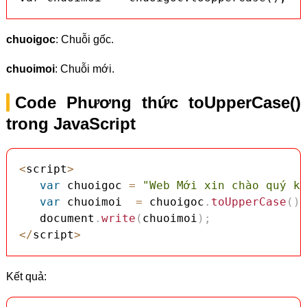
chuoigoc
: Chuỗi gốc.
chuoimoi
: Chuỗi mới.
Code Phương thức toUpperCase()
trong JavaScript
<
script
>
var
 chuoigoc 
=
"Web Mới xin chào quý kh
var
 chuoimoi  
=
 chuoigoc
.
toUpperCase
(
)
;
   document
.
write
(
chuoimoi
)
;
<
/
script
>
Kết quả: