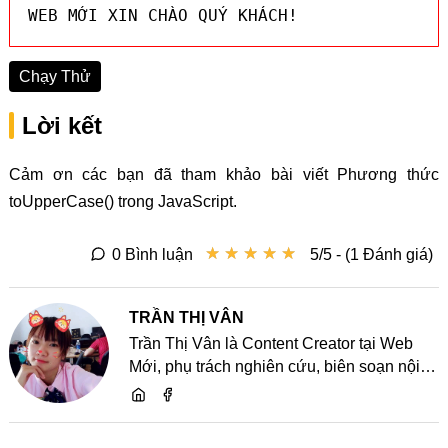
WEB MỚI XIN CHÀO QUÝ KHÁCH!
Chạy Thử
Lời kết
Cảm ơn các bạn đã tham khảo bài viết Phương thức
toUpperCase() trong JavaScript.
★
★
★
★
★
★
★
★
★
★
0 Bình luận
5/5 - (1 Đánh giá)
TRẦN THỊ VÂN
Trần Thị Vân là Content Creator tại Web
Mới, phụ trách nghiên cứu, biên soạn nội
dung và chia sẻ kiến thức về website, SEO,
lập trình cùng các xu hướng công nghệ