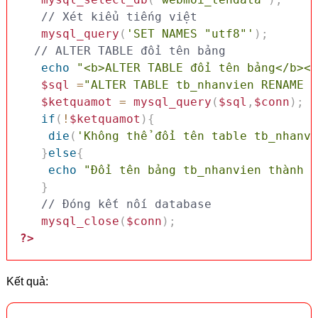
// Xét kiểu tiếng việt 
mysql_query
(
'SET NAMES "utf8"'
)
;
// ALTER TABLE đổi tên bảng
echo
"<b>ALTER TABLE đổi tên bảng</b><b
$sql
=
"ALTER TABLE tb_nhanvien RENAME T
$ketquamot
=
mysql_query
(
$sql
,
$conn
)
;
if
(
!
$ketquamot
)
{
die
(
'Không thể đổi tên table tb_nhanvi
}
else
{
echo
"Đổi tên bảng tb_nhanvien thành t
}
// Đóng kết nối database
mysql_close
(
$conn
)
;
?>
Kết quả: