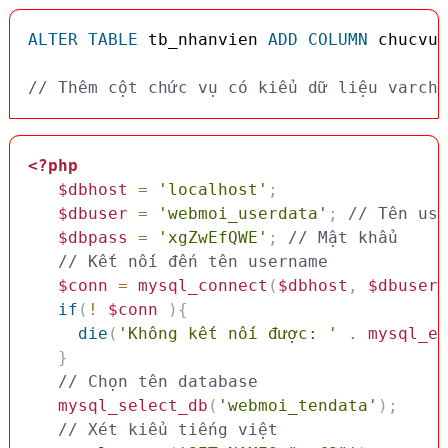
ALTER
TABLE
 tb_nhanvien 
ADD
COLUMN
 chucvu 
// Thêm cột chức vụ có kiểu dữ liệu varcha
<?php
$dbhost
=
'localhost'
;
$dbuser
=
'webmoi_userdata'
;
// Tên use
$dbpass
=
'xgZwEfQWE'
;
// Mật khẩu
// Kết nối đến tên username
$conn
=
mysql_connect
(
$dbhost
,
$dbuser
,
if
(
!
$conn
)
{
die
(
'Không kết nối được: '
.
mysql_er
}
// Chọn tên database
mysql_select_db
(
'webmoi_tendata'
)
;
// Xét kiểu tiếng việt 