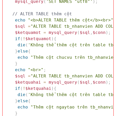
mysql_query
(
'SET NAMES "utf8"'
)
;
// ALTER TABLE thêm cột
echo
"<b>ALTER TABLE thêm cột</b><br>"
;
$sql
=
"ALTER TABLE tb_nhanvien ADD COLU
$ketquamot
=
mysql_query
(
$sql
,
$conn
)
;
if
(
!
$ketquamot
)
{
die
(
'Không thể thêm cột trên table tb_
}
else
{
echo
"Thêm cột chucvu trên tb_nhanvien
}
echo
"<br>"
;
$sql
=
"ALTER TABLE tb_nhanvien ADD COLU
$ketquahai
=
mysql_query
(
$sql
,
$conn
)
;
if
(
!
$ketquahai
)
{
die
(
'Không thể thêm cột trên table tb_
}
else
{
echo
"Thêm cột ngaytao trên tb_nhanvie
}