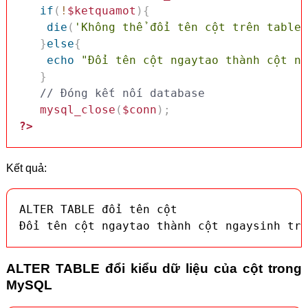
if
(
!
$ketquamot
)
{
die
(
'Không thể đổi tên cột trên table 
}
else
{
echo
"Đổi tên cột ngaytao thành cột ng
}
// Đóng kết nối database
mysql_close
(
$conn
)
;
?>
Kết quả:
ALTER TABLE đổi tên cột

Đổi tên cột ngaytao thành cột ngaysinh trê
ALTER TABLE đổi kiểu dữ liệu của cột trong
MySQL