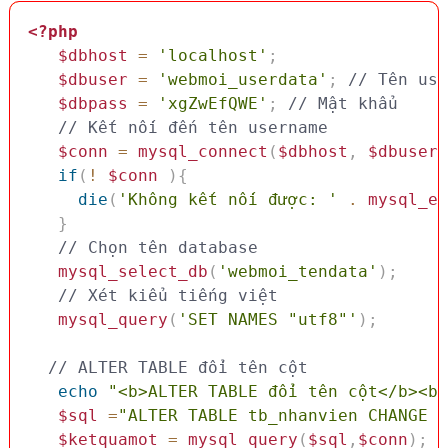
<?php
$dbhost
=
'localhost'
;
$dbuser
=
'webmoi_userdata'
;
// Tên use
$dbpass
=
'xgZwEfQWE'
;
// Mật khẩu
// Kết nối đến tên username
$conn
=
mysql_connect
(
$dbhost
,
$dbuser
,
if
(
!
$conn
)
{
die
(
'Không kết nối được: '
.
mysql_er
}
// Chọn tên database
mysql_select_db
(
'webmoi_tendata'
)
;
// Xét kiểu tiếng việt 
mysql_query
(
'SET NAMES "utf8"'
)
;
// ALTER TABLE đổi tên cột
echo
"<b>ALTER TABLE đổi tên cột</b><br
$sql
=
"ALTER TABLE tb_nhanvien CHANGE C
$ketquamot
=
mysql_query
(
$sql
,
$conn
)
;