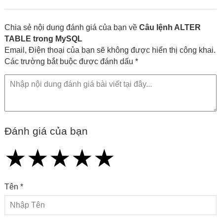
lập trình cùng các xu hướng công nghệ
Chia sẻ nội dung đánh giá của bạn về
Câu lệnh ALTER
TABLE trong MySQL
Email, Điện thoại của bạn sẽ không được hiển thị công khai.
Các trường bắt buộc được đánh dấu *
Đánh giá của bạn
★
★
★
★
★
★
★
★
★
★
★
★
★
★
★
Tên *