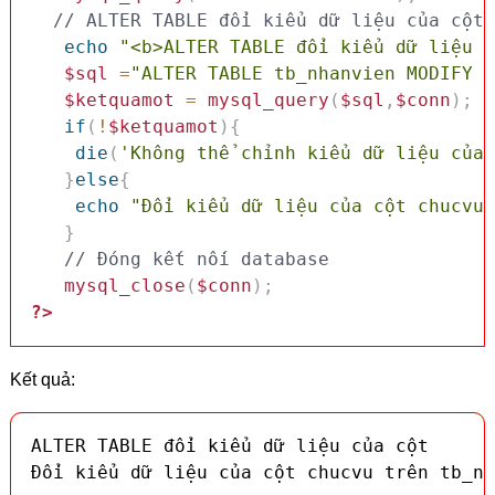
// ALTER TABLE đổi kiểu dữ liệu của cột
echo
"<b>ALTER TABLE đổi kiểu dữ liệu c
$sql
=
"ALTER TABLE tb_nhanvien MODIFY C
$ketquamot
=
mysql_query
(
$sql
,
$conn
)
;
if
(
!
$ketquamot
)
{
die
(
'Không thể chỉnh kiểu dữ liệu của 
}
else
{
echo
"Đổi kiểu dữ liệu của cột chucvu 
}
// Đóng kết nối database
mysql_close
(
$conn
)
;
?>
Kết quả:
ALTER TABLE đổi kiểu dữ liệu của cột

Đổi kiểu dữ liệu của cột chucvu trên tb_nh