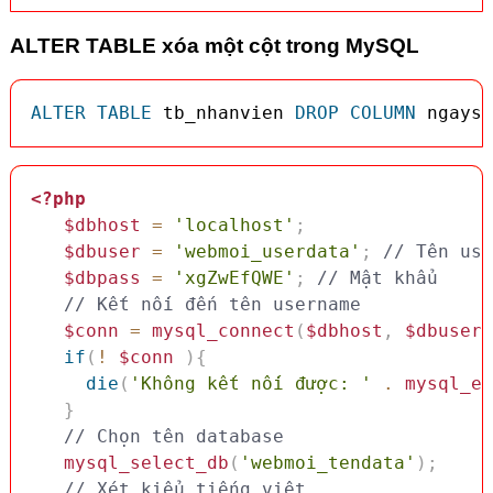
ALTER TABLE xóa một cột trong MySQL
ALTER
TABLE
 tb_nhanvien 
DROP
COLUMN
 ngaysi
<?php
$dbhost
=
'localhost'
;
$dbuser
=
'webmoi_userdata'
;
// Tên use
$dbpass
=
'xgZwEfQWE'
;
// Mật khẩu
// Kết nối đến tên username
$conn
=
mysql_connect
(
$dbhost
,
$dbuser
,
if
(
!
$conn
)
{
die
(
'Không kết nối được: '
.
mysql_er
}
// Chọn tên database
mysql_select_db
(
'webmoi_tendata'
)
;
// Xét kiểu tiếng việt 