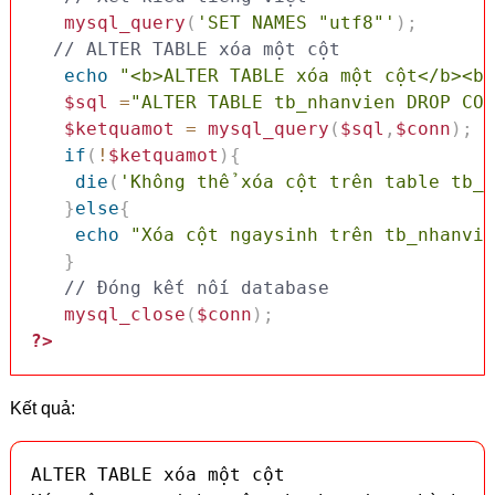
mysql_query
(
'SET NAMES "utf8"'
)
;
// ALTER TABLE xóa một cột
echo
"<b>ALTER TABLE xóa một cột</b><br
$sql
=
"ALTER TABLE tb_nhanvien DROP COL
$ketquamot
=
mysql_query
(
$sql
,
$conn
)
;
if
(
!
$ketquamot
)
{
die
(
'Không thể xóa cột trên table tb_n
}
else
{
echo
"Xóa cột ngaysinh trên tb_nhanvie
}
// Đóng kết nối database
mysql_close
(
$conn
)
;
?>
Kết quả:
ALTER TABLE xóa một cột
