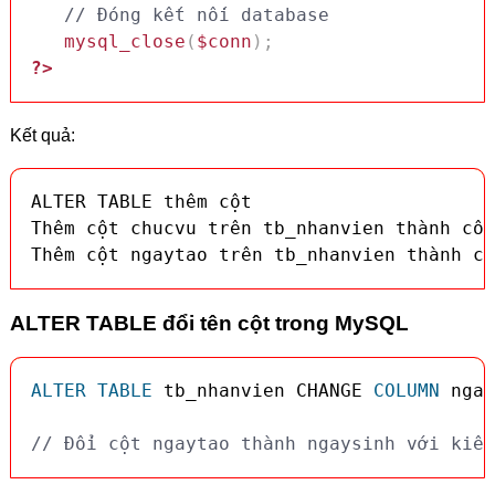
// Đóng kết nối database
mysql_close
(
$conn
)
;
?>
Kết quả:
ALTER TABLE thêm cột

Thêm cột chucvu trên tb_nhanvien thành côn
Thêm cột ngaytao trên tb_nhanvien thành cô
ALTER TABLE đổi tên cột trong MySQL
ALTER
TABLE
 tb_nhanvien CHANGE 
COLUMN
 ngay
// Đổi cột ngaytao thành ngaysinh với kiểu