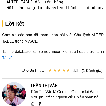
ALTER TABLE đổi tên bảng

Đổi tên bảng tb_nhanvien thành tb_dsnhanvi
Lời kết
Cảm ơn các bạn đã tham khảo bài viết Câu lệnh ALTER
TABLE trong MySQL.
Tải file database .sql về nếu muốn kiểm tra hoặc thực hành
Tải về
.
★
★
★
★
★
★
★
★
★
★
0 Bình luận
5/5 - (1 Đánh giá)
TRẦN THỊ VÂN
Trần Thị Vân là Content Creator tại Web
Mới, phụ trách nghiên cứu, biên soạn nội
dung và chia sẻ kiến thức về website, SEO,