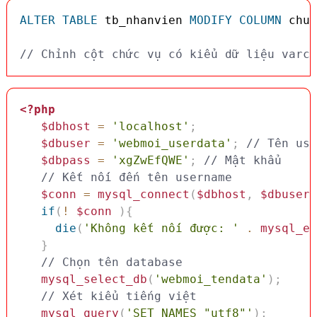
ALTER
TABLE
 tb_nhanvien 
MODIFY
COLUMN
 chuc
// Chỉnh cột chức vụ có kiểu dữ liệu varch
<?php
$dbhost
=
'localhost'
;
$dbuser
=
'webmoi_userdata'
;
// Tên use
$dbpass
=
'xgZwEfQWE'
;
// Mật khẩu
// Kết nối đến tên username
$conn
=
mysql_connect
(
$dbhost
,
$dbuser
,
if
(
!
$conn
)
{
die
(
'Không kết nối được: '
.
mysql_er
}
// Chọn tên database
mysql_select_db
(
'webmoi_tendata'
)
;
// Xét kiểu tiếng việt 
mysql_query
(
'SET NAMES "utf8"'
)
;