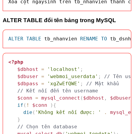
Xóa cột ngaysinh trên tb_nhanvien thành cô
ALTER TABLE đổi tên bảng trong MySQL
ALTER
TABLE
 tb_nhanvien 
RENAME
TO
 tb_dsnha
<?php
$dbhost
=
'localhost'
;
$dbuser
=
'webmoi_userdata'
;
// Tên use
$dbpass
=
'xgZwEfQWE'
;
// Mật khẩu
// Kết nối đến tên username
$conn
=
mysql_connect
(
$dbhost
,
$dbuser
,
if
(
!
$conn
)
{
die
(
'Không kết nối được: '
.
mysql_er
}
// Chọn tên database
mysql_select_db
(
'webmoi_tendata'
)
;