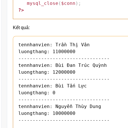
mysql_close
(
$conn
)
;
?>
Kết quả:
tennhanvien: Trần Thị Vân

luongthang: 11000000

--------------------------------

tennhanvien: Bùi Đan Trúc Quỳnh

luongthang: 12000000

--------------------------------

tennhanvien: Bùi Tấn Lực

luongthang: 0

--------------------------------

tennhanvien: Nguyễn Thùy Dung

luongthang: 10000000

--------------------------------