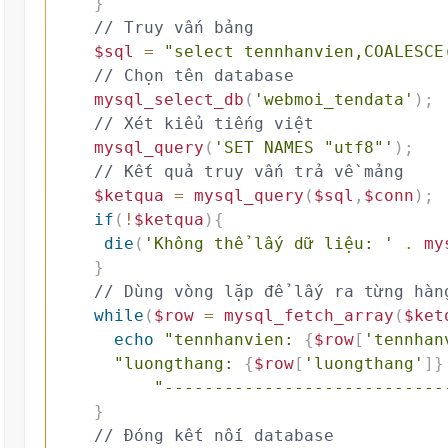
}
// Truy vấn bảng
$sql
=
"select tennhanvien,COALESCE
// Chọn tên database
mysql_select_db
(
'webmoi_tendata'
)
;
// Xét kiểu tiếng việt 
mysql_query
(
'SET NAMES "utf8"'
)
;
// Kết quả truy vấn trả về mảng
$ketqua
=
mysql_query
(
$sql
,
$conn
)
;
if
(
!
$ketqua
)
{
die
(
'Không thể lấy dữ liệu: '
.
my
}
while
(
$row
=
mysql_fetch_array
(
$ket
echo
"tennhanvien: 
{
$row
[
'tennhan
"luongthang: 
{
$row
[
'luongthang'
]
}
"----------------------------
}
// Đóng kết nối database