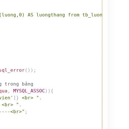
(luong,0) AS luongthang from tb_luong"
;
sql_error
(
)
)
;
// Dùng vòng lặp để lấy ra từng hàng trong bảng	
qua
,
MYSQL_ASSOC
)
)
{
vien'
]
}
 <br> "
.
 <br> "
.
----<br>"
;