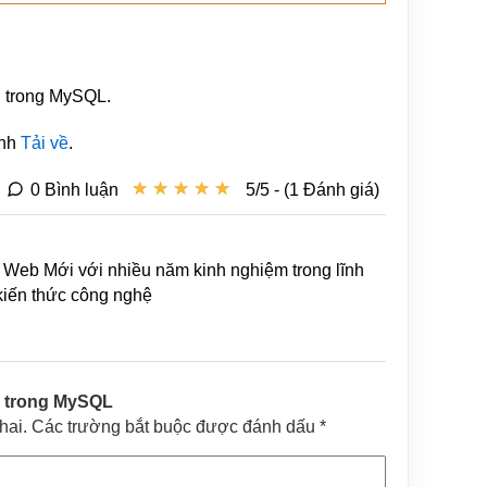
 trong MySQL.
ành
Tải về
.
★
★
★
★
★
★
★
★
★
★
0 Bình luận
5/5 - (1 Đánh giá)
Web Mới với nhiều năm kinh nghiệm trong lĩnh
 kiến thức công nghệ
trong MySQL
khai. Các trường bắt buộc được đánh dấu *