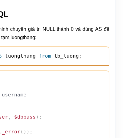
QL
ình chuyển giá trị NULL thành 0 và dùng AS để
t tạm luongthang:
S
 luongthang 
from
 tb_luong
;
 username
ser
,
$dbpass
)
;
l_error
(
)
)
;