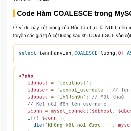
Code Hàm COALESCE trong MyS
Ở ví dụ này cột luong của Bùi Tấn Lực là NULL nên m
truyền các giá trị ở cột luong sau khi COALESCE vào cộ
select
 tennhanvien
,
COALESCE
(
luong
,
0
)
A
<?php
$dbhost
=
'localhost'
;
$dbuser
=
'webmoi_userdata'
;
// Tên
$dbpass
=
'IhNRcn9n'
;
// Mật khẩu
// Kết nối đến tên username
$conn
=
mysql_connect
(
$dbhost
,
$dbu
if
(
!
$conn
)
{
die
(
'Không kết nối được: '
.
mysq