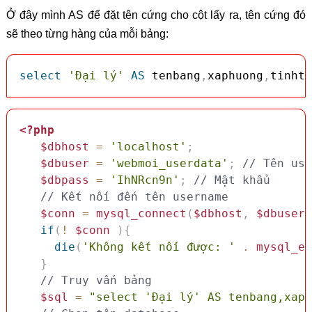
Ở đây mình AS để đặt tên cứng cho cột lấy ra, tên cứng đó
sẽ theo từng hàng của mỗi bảng:
select
'Đại lý'
AS
 tenbang
,
xaphuong
,
tinhth
<?php
$dbhost
=
'localhost'
;
$dbuser
=
'webmoi_userdata'
;
// Tên use
$dbpass
=
'IhNRcn9n'
;
// Mật khẩu
// Kết nối đến tên username
$conn
=
mysql_connect
(
$dbhost
,
$dbuser
,
if
(
!
$conn
)
{
die
(
'Không kết nối được: '
.
mysql_er
}
// Truy vấn bảng
$sql
=
"select 'Đại lý' AS tenbang,xaph