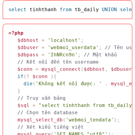
select
 tinhthanh 
from
 tb_daily 
UNION
selec
<?php
$dbhost
=
'localhost'
;
$dbuser
=
'webmoi_userdata'
;
// Tên use
$dbpass
=
'IhNRcn9n'
;
// Mật khẩu
// Kết nối đến tên username
$conn
=
mysql_connect
(
$dbhost
,
$dbuser
,
if
(
!
$conn
)
{
die
(
'Không kết nối được: '
.
mysql_er
}
// Truy vấn bảng
$sql
=
"select tinhthanh from tb_daily 
// Chọn tên database
mysql_select_db
(
'webmoi_tendata'
)
;
// Xét kiểu tiếng việt 
mysql_query
(
'SET NAMES "utf8"'
)
;