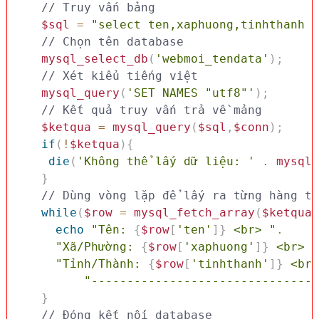
// Truy vấn bảng
$sql
=
"select ten,xaphuong,tinhthanh f
// Chọn tên database
mysql_select_db
(
'webmoi_tendata'
)
;
// Xét kiểu tiếng việt 
mysql_query
(
'SET NAMES "utf8"'
)
;
// Kết quả truy vấn trả về mảng
$ketqua
=
mysql_query
(
$sql
,
$conn
)
;
if
(
!
$ketqua
)
{
die
(
'Không thể lấy dữ liệu: '
.
mysql_
}
while
(
$row
=
mysql_fetch_array
(
$ketqua
,
echo
"Tên: 
{
$row
[
'ten'
]
}
 <br> "
.
"Xã/Phường: 
{
$row
[
'xaphuong'
]
}
 <br> "
"Tỉnh/Thành: 
{
$row
[
'tinhthanh'
]
}
 <br>
"--------------------------------
}
// Đóng kết nối database