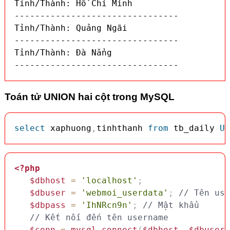
Tỉnh/Thành: Hồ Chí Minh

--------------------------------

Tỉnh/Thành: Quảng Ngãi

--------------------------------

Tỉnh/Thành: Đà Nẳng

--------------------------------
Toán tử UNION hai cột trong MySQL
select
 xaphuong
,
tinhthanh 
from
 tb_daily 
UN
<?php
$dbhost
=
'localhost'
;
$dbuser
=
'webmoi_userdata'
;
// Tên use
$dbpass
=
'IhNRcn9n'
;
// Mật khẩu
// Kết nối đến tên username
$conn
=
mysql_connect
(
$dbhost
,
$dbuser
,