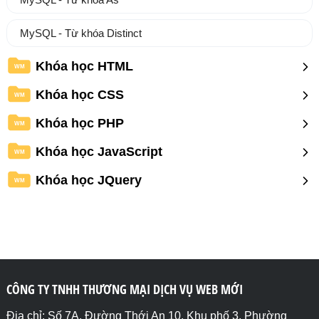
MySQL - Từ khóa Distinct
Khóa học HTML
WM
Khóa học CSS
WM
Khóa học PHP
WM
Khóa học JavaScript
WM
Khóa học JQuery
WM
CÔNG TY TNHH THƯƠNG MẠI DỊCH VỤ WEB MỚI
Địa chỉ: Số 7A, Đường Thới An 10, Khu phố 3, Phường