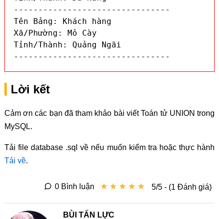
--------------------------------

Tên Bảng: Khách hàng

Xã/Phường: Mỏ Cày

Tỉnh/Thành: Quảng Ngãi

--------------------------------
Lời kết
Cảm ơn các bạn đã tham khảo bài viết Toán tử UNION trong
MySQL.
Tải file database .sql về nếu muốn kiểm tra hoặc thực hành
Tải về
.
★
★
★
★
★
★
★
★
★
★
0 Bình luận
5/5 - (1 Đánh giá)
BÙI TẤN LỰC