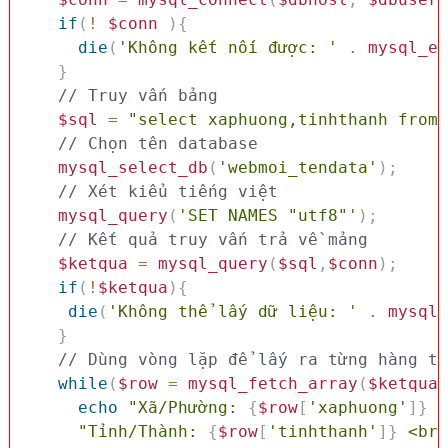
if
(
!
$conn
)
{
die
(
'Không kết nối được: '
.
mysql_er
}
// Truy vấn bảng
$sql
=
"select xaphuong,tinhthanh from 
// Chọn tên database
mysql_select_db
(
'webmoi_tendata'
)
;
// Xét kiểu tiếng việt 
mysql_query
(
'SET NAMES "utf8"'
)
;
// Kết quả truy vấn trả về mảng
$ketqua
=
mysql_query
(
$sql
,
$conn
)
;
if
(
!
$ketqua
)
{
die
(
'Không thể lấy dữ liệu: '
.
mysql_
}
while
(
$row
=
mysql_fetch_array
(
$ketqua
,
echo
"Xã/Phường: 
{
$row
[
'xaphuong'
]
}
 <
"Tỉnh/Thành: 
{
$row
[
'tinhthanh'
]
}
 <br>