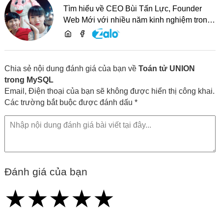
Tìm hiểu về CEO Bùi Tấn Lực, Founder
Web Mới với nhiều năm kinh nghiệm trong
lĩnh vực phát triển website, SEO và chia sẻ
kiến thức công nghệ
Chia sẻ nội dung đánh giá của bạn về
Toán tử UNION
trong MySQL
Email, Điện thoại của bạn sẽ không được hiển thị công khai.
Các trường bắt buộc được đánh dấu *
Đánh giá của bạn
★
★
★
★
★
★
★
★
★
★
★
★
★
★
★