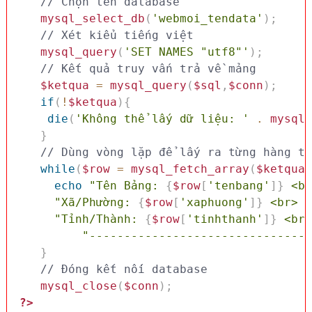
// Chọn tên database
mysql_select_db
(
'webmoi_tendata'
)
;
// Xét kiểu tiếng việt 
mysql_query
(
'SET NAMES "utf8"'
)
;
// Kết quả truy vấn trả về mảng
$ketqua
=
mysql_query
(
$sql
,
$conn
)
;
if
(
!
$ketqua
)
{
die
(
'Không thể lấy dữ liệu: '
.
mysql_
}
while
(
$row
=
mysql_fetch_array
(
$ketqua
,
echo
"Tên Bảng: 
{
$row
[
'tenbang'
]
}
 <br
"Xã/Phường: 
{
$row
[
'xaphuong'
]
}
 <br> "
"Tỉnh/Thành: 
{
$row
[
'tinhthanh'
]
}
 <br>
"--------------------------------
}
// Đóng kết nối database
mysql_close
(
$conn
)
;
?>