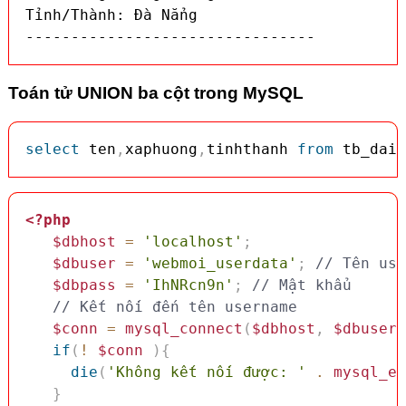
Tỉnh/Thành: Đà Nẳng

--------------------------------
Toán tử UNION ba cột trong MySQL
select
 ten
,
xaphuong
,
tinhthanh 
from
 tb_dail
<?php
$dbhost
=
'localhost'
;
$dbuser
=
'webmoi_userdata'
;
// Tên use
$dbpass
=
'IhNRcn9n'
;
// Mật khẩu
// Kết nối đến tên username
$conn
=
mysql_connect
(
$dbhost
,
$dbuser
,
if
(
!
$conn
)
{
die
(
'Không kết nối được: '
.
mysql_er
}