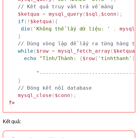
// Kết quả truy vấn trả về mảng
$ketqua
=
mysql_query
(
$sql
,
$conn
)
;
if
(
!
$ketqua
)
{
die
(
'Không thể lấy dữ liệu: '
.
mysql_
}
while
(
$row
=
mysql_fetch_array
(
$ketqua
,
echo
"Tỉnh/Thành: 
{
$row
[
'tinhthanh'
]
}
"--------------------------------
}
// Đóng kết nối database
mysql_close
(
$conn
)
;
?>
Kết quả: