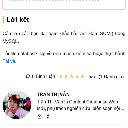
--------------------------------
Lời kết
Cảm ơn các bạn đã tham khảo bài viết Hàm SUM() trong
MySQL.
Tải file database .sql về nếu muốn kiểm tra hoặc thực hành
Tải về
.
★
★
★
★
★
★
★
★
★
★
0 Bình luận
5/5 - (1 Đánh giá)
TRẦN THỊ VÂN
Trần Thị Vân là Content Creator tại Web
Mới, phụ trách nghiên cứu, biên soạn nội
dung và chia sẻ kiến thức về website, SEO,
lập trình cùng các xu hướng công nghệ