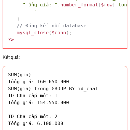
"Tổng giá: "
.
number_format
(
$row
[
'tong
"--------------------------------
}
// Đóng kết nối database
mysql_close
(
$conn
)
;
?>
Kết quả:
SUM(gia)

Tổng giá: 160.650.000

SUM(gia) trong GROUP BY id_cha1

ID Cha cấp một: 1

Tổng giá: 154.550.000

--------------------------------

ID Cha cấp một: 2

Tổng giá: 6.100.000
