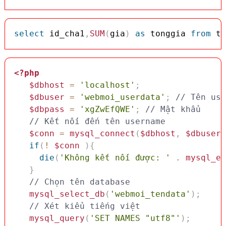
select
 id_cha1
,
SUM
(
gia
)
as
 tonggia 
from
 tb
<?php
$dbhost
=
'localhost'
;
$dbuser
=
'webmoi_userdata'
;
// Tên use
$dbpass
=
'xgZwEfQWE'
;
// Mật khẩu
// Kết nối đến tên username
$conn
=
mysql_connect
(
$dbhost
,
$dbuser
,
if
(
!
$conn
)
{
die
(
'Không kết nối được: '
.
mysql_er
}
// Chọn tên database
mysql_select_db
(
'webmoi_tendata'
)
;
// Xét kiểu tiếng việt 
mysql_query
(
'SET NAMES "utf8"'
)
;