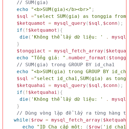
// SUM(gia)
echo
"<b>SUM(gia)</b><br>"
;
$sql
=
"select SUM(gia) as tonggia from 
$ketquamot
=
mysql_query
(
$sql
,
$conn
)
;
if
(
!
$ketquamot
)
{
die
(
'Không thể lấy dữ liệu: '
.
mysql_
}
$tonggiact
=
mysql_fetch_array
(
$ketquam
echo
"Tổng giá: "
.
number_format
(
$tonggi
// SUM(gia) trong GROUP BY id_cha1
echo
"<b>SUM(gia) trong GROUP BY id_cha
$sql
=
"select id_cha1,SUM(gia) as tongg
$ketquahai
=
mysql_query
(
$sql
,
$conn
)
;
if
(
!
$ketquahai
)
{
die
(
'Không thể lấy dữ liệu: '
.
mysql_
}
while
(
$row
=
mysql_fetch_array
(
$ketquaha
echo
"ID Cha cấp một: 
{
$row
[
'id_cha1'