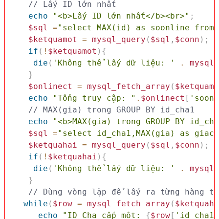
// Lấy ID lớn nhất
echo
"<b>Lấy ID lớn nhất</b><br>"
;
$sql
=
"select MAX(id) as soonline from 
$ketquamot
=
mysql_query
(
$sql
,
$conn
)
;
if
(
!
$ketquamot
)
{
die
(
'Không thể lấy dữ liệu: '
.
mysql_
}
$onlinect
=
mysql_fetch_array
(
$ketquamo
echo
"Tổng truy cập: "
.
$onlinect
[
'soonl
// MAX(gia) trong GROUP BY id_cha1
echo
"<b>MAX(gia) trong GROUP BY id_cha
$sql
=
"select id_cha1,MAX(gia) as giaca
$ketquahai
=
mysql_query
(
$sql
,
$conn
)
;
if
(
!
$ketquahai
)
{
die
(
'Không thể lấy dữ liệu: '
.
mysql_
}
while
(
$row
=
mysql_fetch_array
(
$ketquaha
echo
"ID Cha cấp một: 
{
$row
[
'id_cha1'