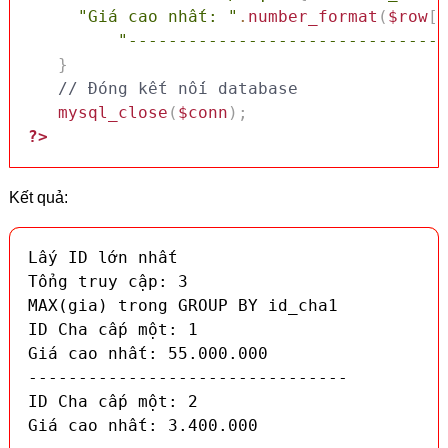
"Giá cao nhất: "
.
number_format
(
$row
[
'
"--------------------------------
}
// Đóng kết nối database
mysql_close
(
$conn
)
;
?>
Kết quả:
Lấy ID lớn nhất

Tổng truy cập: 3

MAX(gia) trong GROUP BY id_cha1

ID Cha cấp một: 1

Giá cao nhất: 55.000.000

--------------------------------

ID Cha cấp một: 2

Giá cao nhất: 3.400.000
