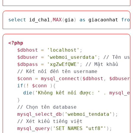
select
 id_cha1
,
MAX
(
gia
)
as
 giacaonhat 
from
<?php
$dbhost
=
'localhost'
;
$dbuser
=
'webmoi_userdata'
;
// Tên use
$dbpass
=
'xgZwEfQWE'
;
// Mật khẩu
// Kết nối đến tên username
$conn
=
mysql_connect
(
$dbhost
,
$dbuser
,
if
(
!
$conn
)
{
die
(
'Không kết nối được: '
.
mysql_er
}
// Chọn tên database
mysql_select_db
(
'webmoi_tendata'
)
;
// Xét kiểu tiếng việt 
mysql_query
(
'SET NAMES "utf8"'
)
;