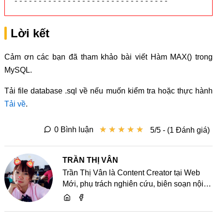
--------------------------------
Lời kết
Cảm ơn các bạn đã tham khảo bài viết Hàm MAX() trong
MySQL.
Tải file database .sql về nếu muốn kiểm tra hoặc thực hành
Tải về
.
★
★
★
★
★
★
★
★
★
★
0 Bình luận
5/5 - (1 Đánh giá)
TRẦN THỊ VÂN
Trần Thị Vân là Content Creator tại Web
Mới, phụ trách nghiên cứu, biên soạn nội
dung và chia sẻ kiến thức về website, SEO,
lập trình cùng các xu hướng công nghệ