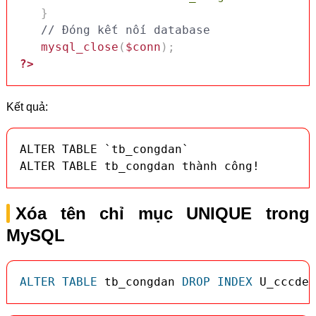
}
// Đóng kết nối database
mysql_close
(
$conn
)
;
?>
Kết quả:
ALTER TABLE `tb_congdan`

ALTER TABLE tb_congdan thành công!
Xóa tên chỉ mục UNIQUE trong
MySQL
ALTER
TABLE
 tb_congdan 
DROP
INDEX
 U_cccdem