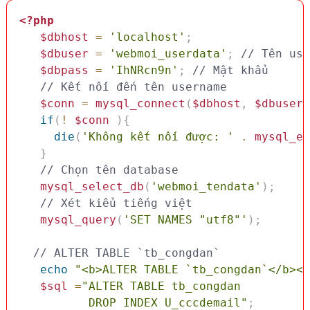
<?php
$dbhost
=
'localhost'
;
$dbuser
=
'webmoi_userdata'
;
// Tên use
$dbpass
=
'IhNRcn9n'
;
// Mật khẩu
// Kết nối đến tên username
$conn
=
mysql_connect
(
$dbhost
,
$dbuser
,
if
(
!
$conn
)
{
die
(
'Không kết nối được: '
.
mysql_er
}
// Chọn tên database
mysql_select_db
(
'webmoi_tendata'
)
;
// Xét kiểu tiếng việt 
mysql_query
(
'SET NAMES "utf8"'
)
;
// ALTER TABLE `tb_congdan`
echo
"<b>ALTER TABLE `tb_congdan`</b><b
$sql
=
"ALTER TABLE tb_congdan

          DROP INDEX U_cccdemail"
;