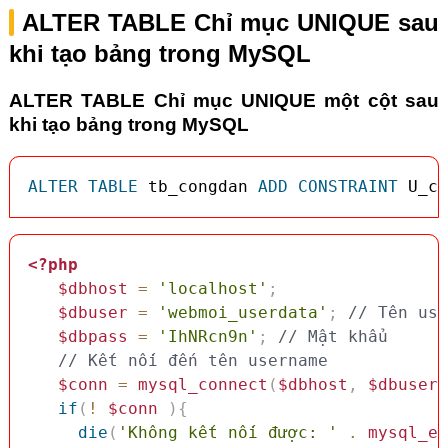
ALTER TABLE Chỉ mục UNIQUE sau
khi tạo bảng trong MySQL
ALTER TABLE Chỉ mục UNIQUE một cột sau
khi tạo bảng trong MySQL
ALTER
TABLE
 tb_congdan 
ADD
CONSTRAINT
 U_cc
<?php
$dbhost
=
'localhost'
;
$dbuser
=
'webmoi_userdata'
;
// Tên use
$dbpass
=
'IhNRcn9n'
;
// Mật khẩu
// Kết nối đến tên username
$conn
=
mysql_connect
(
$dbhost
,
$dbuser
,
if
(
!
$conn
)
{
die
(
'Không kết nối được: '
.
mysql_er