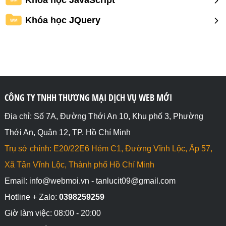
Khóa học JavaScript
Khóa học JQuery
WM
CÔNG TY TNHH THƯƠNG MẠI DỊCH VỤ WEB MỚI
Địa chỉ: Số 7A, Đường Thới An 10, Khu phố 3, Phường
Thới An, Quận 12, TP. Hồ Chí Minh
Trụ sở chính: E20/22E6 Hẻm C1, Đường Vĩnh Lộc, Ấp 57,
Xã Tân Vĩnh Lộc, Thành phố Hồ Chí Minh
Email: info@webmoi.vn - tanlucit09@gmail.com
Hotline + Zalo:
0398259259
Giờ làm việc: 08:00 - 20:00