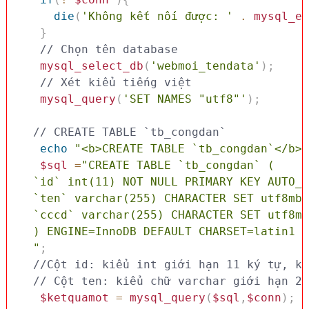
die
(
'Không kết nối được: '
.
mysql_er
}
// Chọn tên database
mysql_select_db
(
'webmoi_tendata'
)
;
// Xét kiểu tiếng việt 
mysql_query
(
'SET NAMES "utf8"'
)
;
// CREATE TABLE `tb_congdan`
echo
"<b>CREATE TABLE `tb_congdan`</b><
$sql
=
"CREATE TABLE `tb_congdan` (

  `id` int(11) NOT NULL PRIMARY KEY AUTO_I
  `ten` varchar(255) CHARACTER SET utf8mb3
  `cccd` varchar(255) CHARACTER SET utf8mb
  ) ENGINE=InnoDB DEFAULT CHARSET=latin1 C
  "
;
//Cột id: kiểu int giới hạn 11 ký tự, kh
// Cột ten: kiểu chữ varchar giới hạn 25
$ketquamot
=
mysql_query
(
$sql
,
$conn
)
;