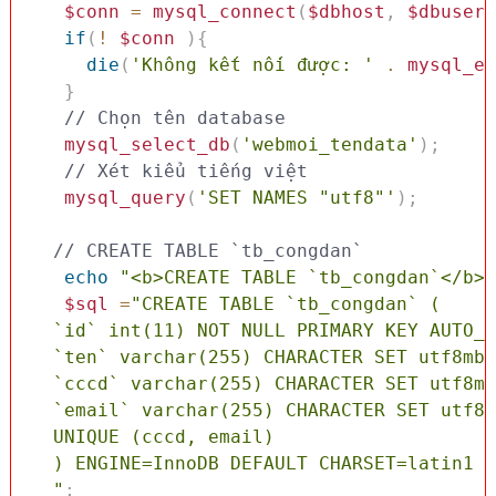
$conn
=
mysql_connect
(
$dbhost
,
$dbuser
,
if
(
!
$conn
)
{
die
(
'Không kết nối được: '
.
mysql_er
}
// Chọn tên database
mysql_select_db
(
'webmoi_tendata'
)
;
// Xét kiểu tiếng việt 
mysql_query
(
'SET NAMES "utf8"'
)
;
// CREATE TABLE `tb_congdan`
echo
"<b>CREATE TABLE `tb_congdan`</b><
$sql
=
"CREATE TABLE `tb_congdan` (

  `id` int(11) NOT NULL PRIMARY KEY AUTO_I
  `ten` varchar(255) CHARACTER SET utf8mb3
  `cccd` varchar(255) CHARACTER SET utf8mb
  `email` varchar(255) CHARACTER SET utf8m
  UNIQUE (cccd, email) 

  ) ENGINE=InnoDB DEFAULT CHARSET=latin1 C
  "
;