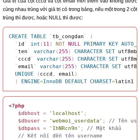
Giá trị của cột cccd và cột email mới thêm vào không được
cùng nhau trùng với giá trị có trong bảng, nếu một trong 2 cột
trùng thì được, hoặc NULL thì được:
CREATE
TABLE
`
tb_congdan
`
(
`
id
`
int
(
11
)
NOT
NULL
PRIMARY
KEY
AUTO_I
`
ten
`
varchar
(
255
)
CHARACTER
SET
 utf8mb3
`
cccd
`
varchar
(
255
)
CHARACTER
SET
 utf8mb
`
email
`
varchar
(
255
)
CHARACTER
SET
 utf8m
UNIQUE
(
cccd
,
 email
)
)
ENGINE
=
InnoDB
DEFAULT
CHARSET
=
latin1 
C
<?php
$dbhost
=
'localhost'
;
$dbuser
=
'webmoi_userdata'
;
// Tên use
$dbpass
=
'IhNRcn9n'
;
// Mật khẩu
// Kết nối đến tên username