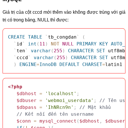
Giá trị của cột cccd mới thêm vào không được trùng với giá
trị có trong bảng, NULL thì được:
CREATE
TABLE
`
tb_congdan
`
(
`
id
`
int
(
11
)
NOT
NULL
PRIMARY
KEY
AUTO_I
`
ten
`
varchar
(
255
)
CHARACTER
SET
 utf8mb3
`
cccd
`
varchar
(
255
)
CHARACTER
SET
 utf8mb
)
ENGINE
=
InnoDB
DEFAULT
CHARSET
=
latin1 
C
<?php
$dbhost
=
'localhost'
;
$dbuser
=
'webmoi_userdata'
;
// Tên use
$dbpass
=
'IhNRcn9n'
;
// Mật khẩu
// Kết nối đến tên username
$conn
=
mysql_connect
(
$dbhost
,
$dbuser
,
if
(
!
$conn
)
{