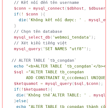
// Kết nối đến tên username
$conn
=
mysql_connect
(
$dbhost
,
$dbuser
,
if
(
!
$conn
)
{
die
(
'Không kết nối được: '
.
mysql_er
}
// Chọn tên database
mysql_select_db
(
'webmoi_tendata'
)
;
// Xét kiểu tiếng việt 
mysql_query
(
'SET NAMES "utf8"'
)
;
// ALTER TABLE `tb_congdan`
echo
"<b>ALTER TABLE `tb_congdan`</b><b
$sql
=
"ALTER TABLE tb_congdan

        ADD CONSTRAINT U_cccdemail UNIQUE 
$ketquamot
=
mysql_query
(
$sql
,
$conn
)
;
if
(
!
$ketquamot
)
{
die
(
'Không thể ALTER TABLE: '
.
mysql_
}
else
{
echo
"ALTER TABLE tb_congdan thành côn