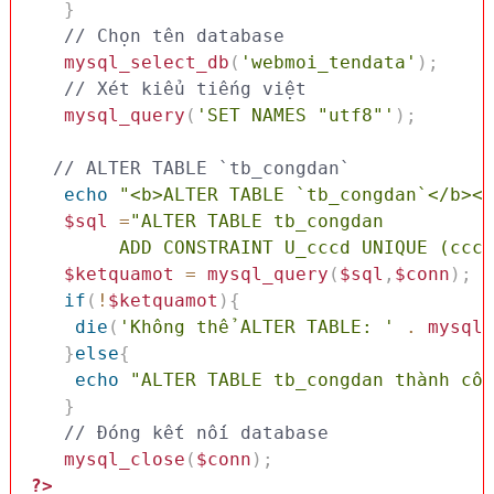
}
// Chọn tên database
mysql_select_db
(
'webmoi_tendata'
)
;
// Xét kiểu tiếng việt 
mysql_query
(
'SET NAMES "utf8"'
)
;
// ALTER TABLE `tb_congdan`
echo
"<b>ALTER TABLE `tb_congdan`</b><b
$sql
=
"ALTER TABLE tb_congdan

        ADD CONSTRAINT U_cccd UNIQUE (cccd
$ketquamot
=
mysql_query
(
$sql
,
$conn
)
;
if
(
!
$ketquamot
)
{
die
(
'Không thể ALTER TABLE: '
.
mysql_
}
else
{
echo
"ALTER TABLE tb_congdan thành côn
}
// Đóng kết nối database
mysql_close
(
$conn
)
;
?>