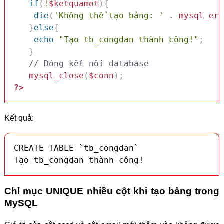
if
(
!
$ketquamot
)
{
die
(
'Không thể tạo bảng: '
.
mysql_err
}
else
{
echo
"Tạo tb_congdan thành công!"
;
}
// Đóng kết nối database
mysql_close
(
$conn
)
;
?>
Kết quả:
CREATE TABLE `tb_congdan`

Tạo tb_congdan thành công!
Chỉ mục UNIQUE nhiều cột khi tạo bảng trong
MySQL