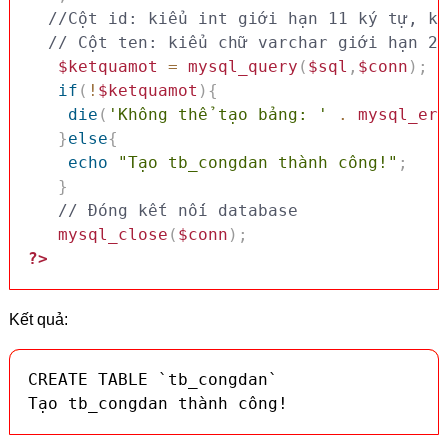
//Cột id: kiểu int giới hạn 11 ký tự, kh
// Cột ten: kiểu chữ varchar giới hạn 25
$ketquamot
=
mysql_query
(
$sql
,
$conn
)
;
if
(
!
$ketquamot
)
{
die
(
'Không thể tạo bảng: '
.
mysql_err
}
else
{
echo
"Tạo tb_congdan thành công!"
;
}
// Đóng kết nối database
mysql_close
(
$conn
)
;
?>
Kết quả:
CREATE TABLE `tb_congdan`

Tạo tb_congdan thành công!