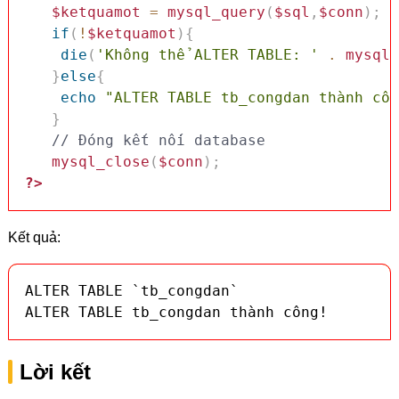
$ketquamot
=
mysql_query
(
$sql
,
$conn
)
;
if
(
!
$ketquamot
)
{
die
(
'Không thể ALTER TABLE: '
.
mysql_
}
else
{
echo
"ALTER TABLE tb_congdan thành côn
}
// Đóng kết nối database
mysql_close
(
$conn
)
;
?>
Kết quả:
ALTER TABLE `tb_congdan`

ALTER TABLE tb_congdan thành công!
Lời kết