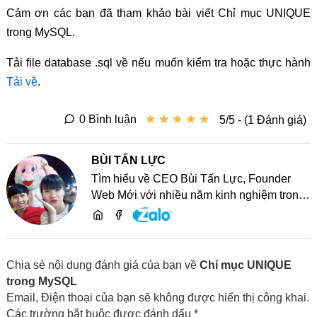
Cảm ơn các bạn đã tham khảo bài viết Chỉ mục UNIQUE
trong MySQL.
Tải file database .sql về nếu muốn kiểm tra hoặc thực hành
Tải về
.
★
★
★
★
★
★
★
★
★
★
0 Bình luận
5/5 - (1 Đánh giá)
BÙI TẤN LỰC
Tìm hiểu về CEO Bùi Tấn Lực, Founder
Web Mới với nhiều năm kinh nghiệm trong
lĩnh vực phát triển website, SEO và chia sẻ
kiến thức công nghệ
Chia sẻ nội dung đánh giá của bạn về
Chỉ mục UNIQUE
trong MySQL
Email, Điện thoại của bạn sẽ không được hiển thị công khai.
Các trường bắt buộc được đánh dấu *