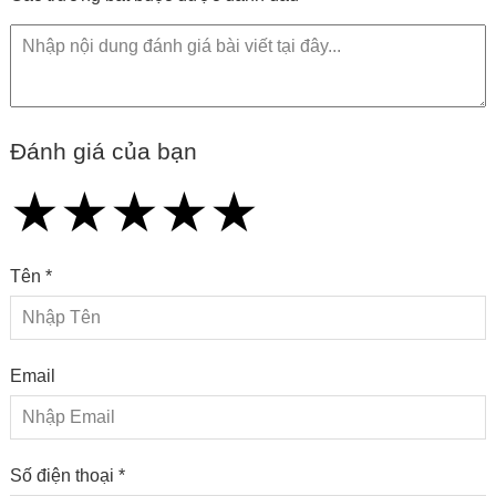
Đánh giá của bạn
★
★
★
★
★
★
★
★
★
★
★
★
★
★
★
Tên *
Email
Số điện thoại *