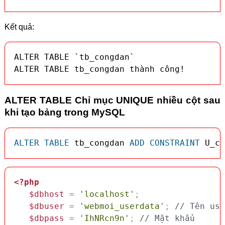
Kết quả:
ALTER TABLE `tb_congdan`

ALTER TABLE tb_congdan thành công!
ALTER TABLE Chỉ mục UNIQUE nhiều cột sau
khi tạo bảng trong MySQL
ALTER
TABLE
 tb_congdan 
ADD
CONSTRAINT
 U_cc
<?php
$dbhost
=
'localhost'
;
$dbuser
=
'webmoi_userdata'
;
// Tên use
$dbpass
=
'IhNRcn9n'
;
// Mật khẩu