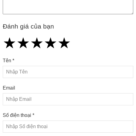
Đánh giá của bạn
★
★
★
★
★
★
★
★
★
★
★
★
★
★
★
Tên *
Email
Số điện thoại *