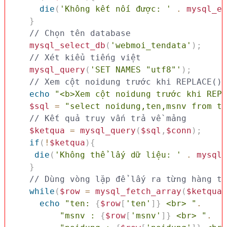
die
(
'Không kết nối được: '
.
mysql_er
}
// Chọn tên database
mysql_select_db
(
'webmoi_tendata'
)
;
// Xét kiểu tiếng việt 
mysql_query
(
'SET NAMES "utf8"'
)
;
// Xem cột noidung trước khi REPLACE()
echo
"<b>Xem cột noidung trước khi REPL
$sql
=
"select noidung,ten,msnv from tb
// Kết quả truy vấn trả về mảng
$ketqua
=
mysql_query
(
$sql
,
$conn
)
;
if
(
!
$ketqua
)
{
die
(
'Không thể lấy dữ liệu: '
.
mysql_
}
while
(
$row
=
mysql_fetch_array
(
$ketqua
,
echo
"ten: 
{
$row
[
'ten'
]
}
 <br> "
.
"msnv : 
{
$row
[
'msnv'
]
}
 <br> "
.