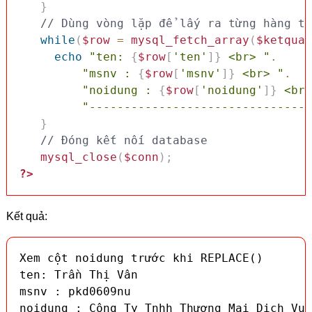
}
while
(
$row
=
mysql_fetch_array
(
$ketquab
echo
"ten: 
{
$row
[
'ten'
]
}
 <br> "
.
"msnv : 
{
$row
[
'msnv'
]
}
 <br> "
.
"noidung : 
{
$row
[
'noidung'
]
}
 <br>
"--------------------------------
}
// Đóng kết nối database
mysql_close
(
$conn
)
;
?>
Kết quả:
Xem cột noidung trước khi REPLACE()

ten: Trần Thị Vân

msnv : pkd0609nu

noidung : Công Ty Tnhh Thương Mại Dịch Vụ 