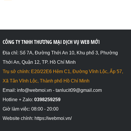
CÔNG TY TNHH THƯƠNG MẠI DỊCH VỤ WEB MỚI
Địa chỉ: Số 7A, Đường Thới An 10, Khu phố 3, Phường
Thới An, Quận 12, TP. Hồ Chí Minh
Trụ sở chính: E20/22E6 Hẻm C1, Đường Vĩnh Lộc, Ấp 57,
Xã Tân Vĩnh Lộc, Thành phố Hồ Chí Minh
Email: info@webmoi.vn - tanlucit09@gmail.com
Hotline + Zalo:
0398259259
Giờ làm việc: 08:00 - 20:00
Website chính: https://webmoi.vn/