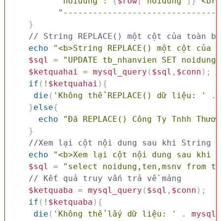
"noidung : 
{
$row
[
'noidung'
]
}
 <br>
"--------------------------------
}
// String REPLACE() một cột của toàn bộ
echo
"<b>String REPLACE() một cột của t
$sql
=
"UPDATE tb_nhanvien SET noidung 
$ketquahai
=
mysql_query
(
$sql
,
$conn
)
;
if
(
!
$ketquahai
)
{
die
(
'Không thể REPLACE() dữ liệu: '
.
}
else
{
echo
"Đã REPLACE() Công Ty Tnhh Thươn
}
//Xem lại cột nội dung sau khi String R
echo
"<b>Xem lại cột nội dung sau khi S
$sql
=
"select noidung,ten,msnv from tb
// Kết quả truy vấn trả về mảng
$ketquaba
=
mysql_query
(
$sql
,
$conn
)
;
if
(
!
$ketquaba
)
{
die
(
'Không thể lấy dữ liệu: '
.
mysql_