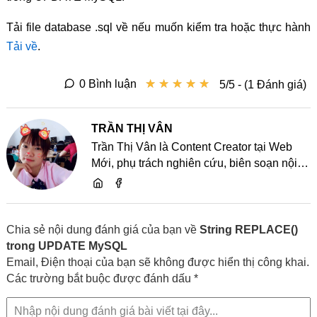
Tải file database .sql về nếu muốn kiểm tra hoặc thực hành
Tải về
.
★
★
★
★
★
★
★
★
★
★
0 Bình luận
5/5 - (1 Đánh giá)
TRẦN THỊ VÂN
Trần Thị Vân là Content Creator tại Web
Mới, phụ trách nghiên cứu, biên soạn nội
dung và chia sẻ kiến thức về website, SEO,
lập trình cùng các xu hướng công nghệ
Chia sẻ nội dung đánh giá của bạn về
String REPLACE()
trong UPDATE MySQL
Email, Điện thoại của bạn sẽ không được hiển thị công khai.
Các trường bắt buộc được đánh dấu *