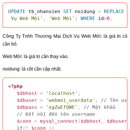
UPDATE
 tb_nhanvien 
SET
 noidung 
=
REPLACE
(
 Vụ Web Mới'
,
'Web Mới'
)
WHERE
 id
>
0
;
Công Ty Tnhh Thương Mại Dịch Vụ Web Mới: là giá trị cũ
cần bỏ.
Web Mới: là giá trị cần thay vào.
noidung: là cột cần cập nhật.
<?php
$dbhost
=
'localhost'
;
$dbuser
=
'webmoi_userdata'
;
// Tên use
$dbpass
=
'xgZwEfQWE'
;
// Mật khẩu
// Kết nối đến tên username
$conn
=
mysql_connect
(
$dbhost
,
$dbuser
,
if
(
!
$conn
)
{