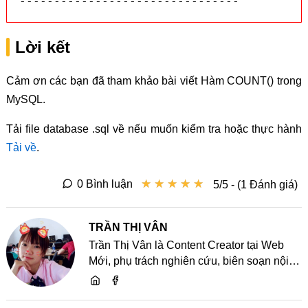
--------------------------------
Lời kết
Cảm ơn các bạn đã tham khảo bài viết Hàm COUNT() trong
MySQL.
Tải file database .sql về nếu muốn kiểm tra hoặc thực hành
Tải về
.
★
★
★
★
★
★
★
★
★
★
0 Bình luận
5/5 - (1 Đánh giá)
TRẦN THỊ VÂN
Trần Thị Vân là Content Creator tại Web
Mới, phụ trách nghiên cứu, biên soạn nội
dung và chia sẻ kiến thức về website, SEO,
lập trình cùng các xu hướng công nghệ