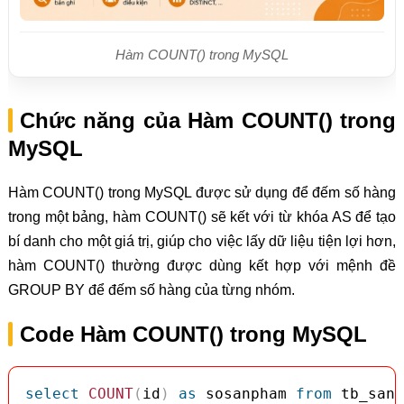
Hàm COUNT() trong MySQL
Chức năng của Hàm COUNT() trong
MySQL
Hàm COUNT() trong MySQL được sử dụng để đếm số hàng
trong một bảng, hàm COUNT() sẽ kết với từ khóa AS để tạo
bí danh cho một giá trị, giúp cho việc lấy dữ liệu tiện lợi hơn,
hàm COUNT() thường được dùng kết hợp với mệnh đề
GROUP BY để đếm số hàng của từng nhóm.
Code Hàm COUNT() trong MySQL
select
COUNT
(
id
)
as
 sosanpham 
from
 tb_sanp