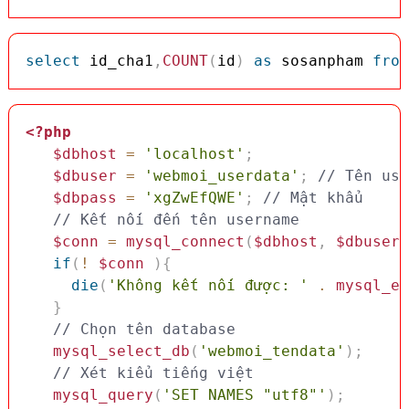
select
 id_cha1
,
COUNT
(
id
)
as
 sosanpham 
from
<?php
$dbhost
=
'localhost'
;
$dbuser
=
'webmoi_userdata'
;
// Tên use
$dbpass
=
'xgZwEfQWE'
;
// Mật khẩu
// Kết nối đến tên username
$conn
=
mysql_connect
(
$dbhost
,
$dbuser
,
if
(
!
$conn
)
{
die
(
'Không kết nối được: '
.
mysql_er
}
// Chọn tên database
mysql_select_db
(
'webmoi_tendata'
)
;
// Xét kiểu tiếng việt 
mysql_query
(
'SET NAMES "utf8"'
)
;