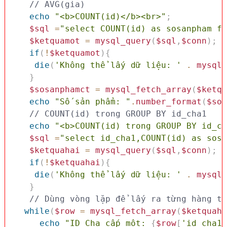
// AVG(gia)
echo
"<b>COUNT(id)</b><br>"
;
$sql
=
"select COUNT(id) as sosanpham fr
$ketquamot
=
mysql_query
(
$sql
,
$conn
)
;
if
(
!
$ketquamot
)
{
die
(
'Không thể lấy dữ liệu: '
.
mysql_
}
$sosanphamct
=
mysql_fetch_array
(
$ketqu
echo
"Số sản phẩm: "
.
number_format
(
$sos
// COUNT(id) trong GROUP BY id_cha1
echo
"<b>COUNT(id) trong GROUP BY id_ch
$sql
=
"select id_cha1,COUNT(id) as sosa
$ketquahai
=
mysql_query
(
$sql
,
$conn
)
;
if
(
!
$ketquahai
)
{
die
(
'Không thể lấy dữ liệu: '
.
mysql_
}
while
(
$row
=
mysql_fetch_array
(
$ketquaha
echo
"ID Cha cấp một: 
{
$row
[
'id_cha1'