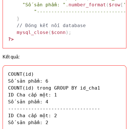
"Số sản phẩm: "
.
number_format
(
$row
[
's
"--------------------------------
}
// Đóng kết nối database
mysql_close
(
$conn
)
;
?>
Kết quả:
COUNT(id)

Số sản phẩm: 6

COUNT(id) trong GROUP BY id_cha1

ID Cha cấp một: 1

Số sản phẩm: 4

--------------------------------

ID Cha cấp một: 2

Số sản phẩm: 2
