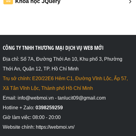
Khóa học JQuery
WM
CÔNG TY TNHH THƯƠNG MẠI DỊCH VỤ WEB MỚI
Địa chỉ: Số 7A, Đường Thới An 10, Khu phố 3, Phường
Thới An, Quận 12, TP. Hồ Chí Minh
Trụ sở chính: E20/22E6 Hẻm C1, Đường Vĩnh Lộc, Ấp 57,
Xã Tân Vĩnh Lộc, Thành phố Hồ Chí Minh
Email: info@webmoi.vn - tanlucit09@gmail.com
Hotline + Zalo:
0398259259
Giờ làm việc: 08:00 - 20:00
Website chính: https://webmoi.vn/