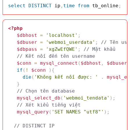
select
DISTINCT
 ip
,
time
from
 tb_online
;
<?php
$dbhost
=
'localhost'
;
$dbuser
=
'webmoi_userdata'
;
// Tên use
$dbpass
=
'xgZwEfQWE'
;
// Mật khẩu
// Kết nối đến tên username
$conn
=
mysql_connect
(
$dbhost
,
$dbuser
,
if
(
!
$conn
)
{
die
(
'Không kết nối được: '
.
mysql_er
}
// Chọn tên database
mysql_select_db
(
'webmoi_tendata'
)
;
// Xét kiểu tiếng việt 
mysql_query
(
'SET NAMES "utf8"'
)
;
// DISTINCT IP