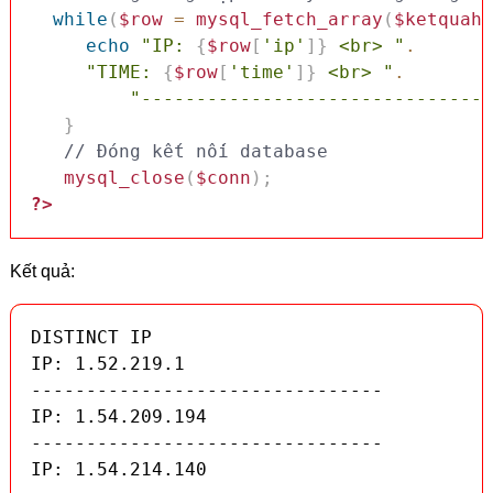
while
(
$row
=
mysql_fetch_array
(
$ketquaha
echo
"IP: 
{
$row
[
'ip'
]
}
 <br> "
.
"TIME: 
{
$row
[
'time'
]
}
 <br> "
.
"--------------------------------
}
// Đóng kết nối database
mysql_close
(
$conn
)
;
?>
Kết quả:
DISTINCT IP

IP: 1.52.219.1

--------------------------------

IP: 1.54.209.194

--------------------------------

IP: 1.54.214.140
