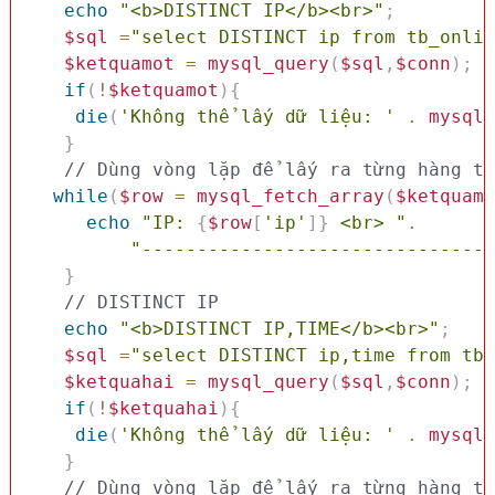
echo
"<b>DISTINCT IP</b><br>"
;
$sql
=
"select DISTINCT ip from tb_onlin
$ketquamot
=
mysql_query
(
$sql
,
$conn
)
;
if
(
!
$ketquamot
)
{
die
(
'Không thể lấy dữ liệu: '
.
mysql_
}
while
(
$row
=
mysql_fetch_array
(
$ketquamo
echo
"IP: 
{
$row
[
'ip'
]
}
 <br> "
.
"--------------------------------
}
// DISTINCT IP
echo
"<b>DISTINCT IP,TIME</b><br>"
;
$sql
=
"select DISTINCT ip,time from tb_
$ketquahai
=
mysql_query
(
$sql
,
$conn
)
;
if
(
!
$ketquahai
)
{
die
(
'Không thể lấy dữ liệu: '
.
mysql_
}