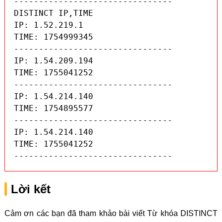
--------------------------------

DISTINCT IP,TIME

IP: 1.52.219.1

TIME: 1754999345

--------------------------------

IP: 1.54.209.194

TIME: 1755041252

--------------------------------

IP: 1.54.214.140

TIME: 1754895577

--------------------------------

IP: 1.54.214.140

TIME: 1755041252

--------------------------------
Lời kết
Cảm ơn các bạn đã tham khảo bài viết Từ khóa DISTINCT