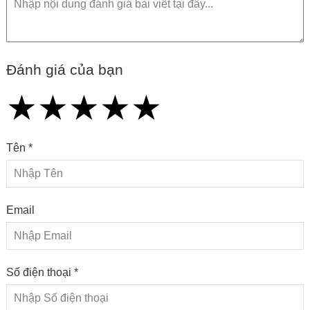
Đánh giá của bạn
★
★
★
★
★
★
★
★
★
★
★
★
★
★
★
Tên *
Email
Số điện thoại *