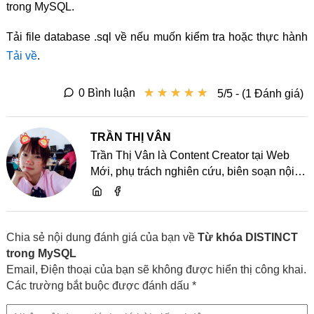
trong MySQL.
Tải file database .sql về nếu muốn kiểm tra hoặc thực hành
Tải về
.
★
★
★
★
★
★
★
★
★
★
0 Bình luận
5/5 - (1 Đánh giá)
TRẦN THỊ VÂN
Trần Thị Vân là Content Creator tại Web
Mới, phụ trách nghiên cứu, biên soạn nội
dung và chia sẻ kiến thức về website, SEO,
lập trình cùng các xu hướng công nghệ
Chia sẻ nội dung đánh giá của bạn về
Từ khóa DISTINCT
trong MySQL
Email, Điện thoại của bạn sẽ không được hiển thị công khai.
Các trường bắt buộc được đánh dấu *