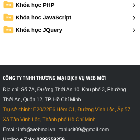
Khóa học PHP
WM
Khóa học JavaScript
WM
Khóa học JQuery
WM
CÔNG TY TNHH THƯƠNG MẠI DỊCH VỤ WEB MỚI
Địa chỉ: Số 7A, Đường Thới An 10, Khu phố 3, Phường
Thới An, Quận 12, TP. Hồ Chí Minh
Trụ sở chính: E20/22E6 Hẻm C1, Đường Vĩnh Lộc, Ấp 57,
Xã Tân Vĩnh Lộc, Thành phố Hồ Chí Minh
Email: info@webmoi.vn - tanlucit09@gmail.com
Hotline + Zalo:
0398259259