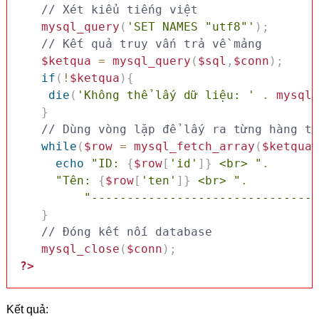
// Xét kiểu tiếng việt 
mysql_query
(
'SET NAMES "utf8"'
)
;
// Kết quả truy vấn trả về mảng
$ketqua
=
mysql_query
(
$sql
,
$conn
)
;
if
(
!
$ketqua
)
{
die
(
'Không thể lấy dữ liệu: '
.
mysql_
}
while
(
$row
=
mysql_fetch_array
(
$ketqua
,
echo
"ID: 
{
$row
[
'id'
]
}
 <br> "
.
"Tên: 
{
$row
[
'ten'
]
}
 <br> "
.
"--------------------------------
}
// Đóng kết nối database
mysql_close
(
$conn
)
;
?>
Kết quả: