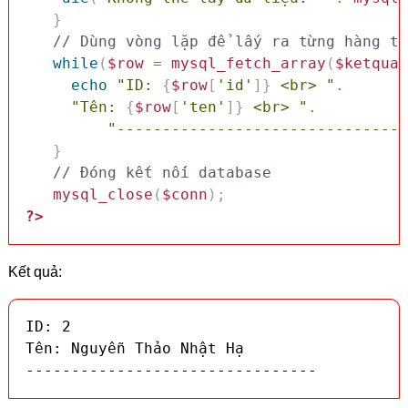
}
while
(
$row
=
mysql_fetch_array
(
$ketqua
,
echo
"ID: 
{
$row
[
'id'
]
}
 <br> "
.
"Tên: 
{
$row
[
'ten'
]
}
 <br> "
.
"--------------------------------
}
// Đóng kết nối database
mysql_close
(
$conn
)
;
?>
Kết quả:
ID: 2

Tên: Nguyễn Thảo Nhật Hạ

--------------------------------