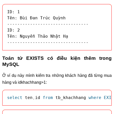
ID: 1

Tên: Bùi Đan Trúc Quỳnh

--------------------------------

ID: 2

Tên: Nguyễn Thảo Nhật Hạ

--------------------------------
Toán tử EXISTS có điều kiện thêm trong
MySQL
Ở ví dụ này mình kiểm tra những khách hàng đã từng mua
hàng và idkhachhang>1:
select
 ten
,
id 
from
 tb_khachhang 
where
EXIS