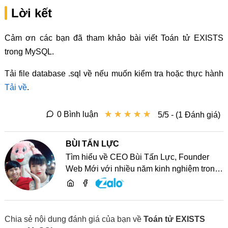
Lời kết
Cảm ơn các bạn đã tham khảo bài viết Toán tử EXISTS
trong MySQL.
Tải file database .sql về nếu muốn kiểm tra hoặc thực hành
Tải về
.
★
★
★
★
★
★
★
★
★
★
0 Bình luận
5/5 - (1 Đánh giá)
BÙI TẤN LỰC
Tìm hiểu về CEO Bùi Tấn Lực, Founder
Web Mới với nhiều năm kinh nghiệm trong
lĩnh vực phát triển website, SEO và chia sẻ
kiến thức công nghệ
Chia sẻ nội dung đánh giá của bạn về
Toán tử EXISTS