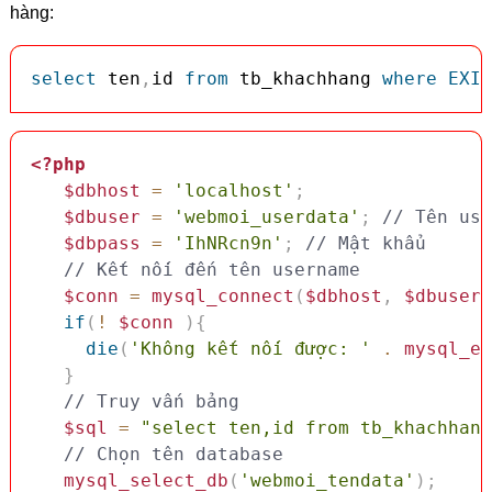
hàng:
select
 ten
,
id 
from
 tb_khachhang 
where
EXIS
<?php
$dbhost
=
'localhost'
;
$dbuser
=
'webmoi_userdata'
;
// Tên use
$dbpass
=
'IhNRcn9n'
;
// Mật khẩu
// Kết nối đến tên username
$conn
=
mysql_connect
(
$dbhost
,
$dbuser
,
if
(
!
$conn
)
{
die
(
'Không kết nối được: '
.
mysql_er
}
// Truy vấn bảng
$sql
=
"select ten,id from tb_khachhang
// Chọn tên database
mysql_select_db
(
'webmoi_tendata'
)
;