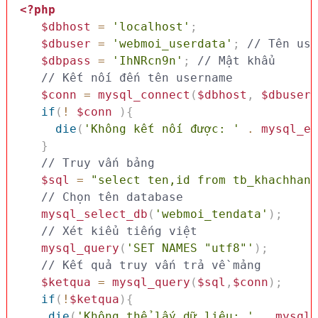
<?php
$dbhost
=
'localhost'
;
$dbuser
=
'webmoi_userdata'
;
// Tên use
$dbpass
=
'IhNRcn9n'
;
// Mật khẩu
// Kết nối đến tên username
$conn
=
mysql_connect
(
$dbhost
,
$dbuser
,
if
(
!
$conn
)
{
die
(
'Không kết nối được: '
.
mysql_er
}
// Truy vấn bảng
$sql
=
"select ten,id from tb_khachhang
// Chọn tên database
mysql_select_db
(
'webmoi_tendata'
)
;
// Xét kiểu tiếng việt 
mysql_query
(
'SET NAMES "utf8"'
)
;
// Kết quả truy vấn trả về mảng
$ketqua
=
mysql_query
(
$sql
,
$conn
)
;
if
(
!
$ketqua
)
{
die
(
'Không thể lấy dữ liệu: '
.
mysql_