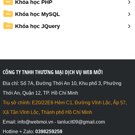
Khóa học PHP
WM
Khóa học MySQL
WM
Khóa học JQuery
WM
CÔNG TY TNHH THƯƠNG MẠI DỊCH VỤ WEB MỚI
Địa chỉ: Số 7A, Đường Thới An 10, Khu phố 3, Phường
Thới An, Quận 12, TP. Hồ Chí Minh
Trụ sở chính: E20/22E6 Hẻm C1, Đường Vĩnh Lộc, Ấp 57,
Xã Tân Vĩnh Lộc, Thành phố Hồ Chí Minh
Email: info@webmoi.vn - tanlucit09@gmail.com
Hotline + Zalo:
0398259259