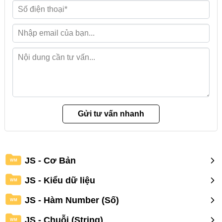
JS - Cơ Bản
WM
JS - Kiểu dữ liệu
WM
JS - Hàm Number (Số)
WM
JS - Chuỗi (String)
WM