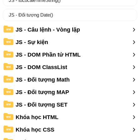
JS - toLocaleTimeString()
JS - Đối tượng Date()
JS - Câu lệnh - Vòng lặp
WM
JS - Sự kiện
WM
JS - DOM Phần tử HTML
WM
JS - DOM ClassList
WM
JS - Đối tượng Math
WM
JS - Đối tượng MAP
WM
JS - Đối tượng SET
WM
Khóa học HTML
WM
Khóa học CSS
WM