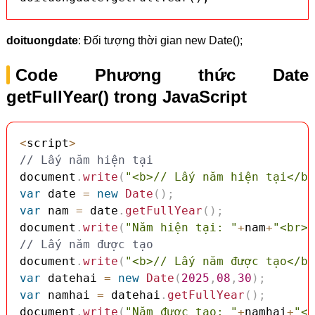
doituongdate
: Đối tượng thời gian new Date();
Code Phương thức Date
getFullYear() trong JavaScript
<
script
>
// Lấy năm hiện tại
document
.
write
(
"<b>// Lấy năm hiện tại</b>
var
 date 
=
new
Date
(
)
;
var
 nam 
=
 date
.
getFullYear
(
)
;
document
.
write
(
"Năm hiện tại: "
+
nam
+
"<br>"
// Lấy năm được tạo
document
.
write
(
"<b>// Lấy năm được tạo</b>
var
 datehai 
=
new
Date
(
2025
,
08
,
30
)
;
var
 namhai 
=
 datehai
.
getFullYear
(
)
;
document
.
write
(
"Năm được tạo: "
+
namhai
+
"<b