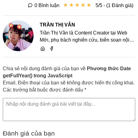
★
★
★
★
★
★
★
★
★
★
0 Bình luận
5/5 - (1 Đánh giá)
TRẦN THỊ VÂN
Trần Thị Vân là Content Creator tại Web
Mới, phụ trách nghiên cứu, biên soạn nội
dung và chia sẻ kiến thức về website, SEO,
lập trình cùng các xu hướng công nghệ
Chia sẻ nội dung đánh giá của bạn về
Phương thức Date
getFullYear() trong JavaScript
Email, Điện thoại của bạn sẽ không được hiển thị công khai.
Các trường bắt buộc được đánh dấu *
Đánh giá của bạn