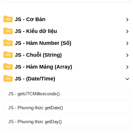
JS - Cơ Bản
WM
JS - Kiểu dữ liệu
WM
JS - Hàm Number (Số)
WM
JS - Chuỗi (String)
WM
JS - Hàm Mảng (Array)
WM
JS - (Date/Time)
WM
JS - getUTCMilliseconds()
JS - Phương thức getDate()
JS - Phương thức getDay()