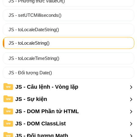
JS - Phương thức valueOf()
JS - setUTCMilliseconds()
JS - toLocaleDateString()
JS - toLocaleString()
JS - toLocaleTimeString()
JS - Đối tượng Date()
JS - Câu lệnh - Vòng lặp
WM
JS - Sự kiện
WM
JS - DOM Phần tử HTML
WM
JS - DOM ClassList
WM
JS - Đối tượng Math
WM