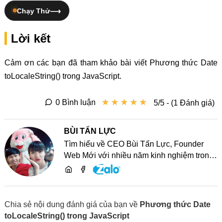
Chạy Thử
Lời kết
Cảm ơn các bạn đã tham khảo bài viết Phương thức Date
toLocaleString() trong JavaScript.
★
★
★
★
★
★
★
★
★
★
0 Bình luận
5/5 - (1 Đánh giá)
BÙI TẤN LỰC
Tìm hiểu về CEO Bùi Tấn Lực, Founder
Web Mới với nhiều năm kinh nghiệm trong
lĩnh vực phát triển website, SEO và chia sẻ
kiến thức công nghệ
Chia sẻ nội dung đánh giá của bạn về
Phương thức Date
toLocaleString() trong JavaScript