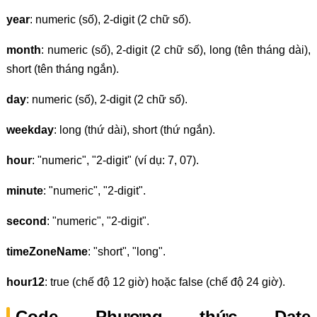
year
: numeric (số), 2-digit (2 chữ số).
month
: numeric (số), 2-digit (2 chữ số), long (tên tháng dài),
short (tên tháng ngắn).
day
: numeric (số), 2-digit (2 chữ số).
weekday
: long (thứ dài), short (thứ ngắn).
hour
: "numeric", "2-digit" (ví dụ: 7, 07).
minute
: "numeric", "2-digit".
second
: "numeric", "2-digit".
timeZoneName
: "short", "long".
hour12
: true (chế độ 12 giờ) hoặc false (chế độ 24 giờ).
Code Phương thức Date