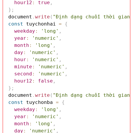
hour12
:
true
,
}
;
document
.
write
(
"Định dạng chuỗi thời gian 
const
 tuychonhai 
=
{
weekday
:
'long'
,
year
:
'numeric'
,
month
:
'long'
,
day
:
'numeric'
,
hour
:
'numeric'
,
minute
:
'numeric'
,
second
:
'numeric'
,
hour12
:
false
,
}
;
document
.
write
(
"Định dạng chuỗi thời gian 
const
 tuychonba 
=
{
weekday
:
'long'
,
year
:
'numeric'
,
month
:
'long'
,
day
:
'numeric'
,