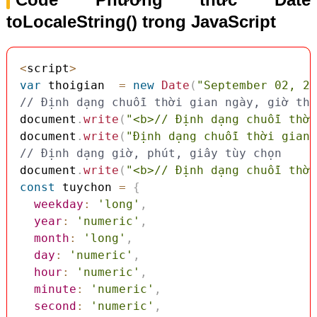
toLocaleString() trong JavaScript
<
script
>
var
 thoigian  
=
new
Date
(
"September 02, 20
// Định dạng chuỗi thời gian ngày, giờ the
document
.
write
(
"<b>// Định dạng chuỗi thời
document
.
write
(
"Định dạng chuỗi thời gian 
// Định dạng giờ, phút, giây tùy chọn
document
.
write
(
"<b>// Định dạng chuỗi thời
const
 tuychon 
=
{
weekday
:
'long'
,
year
:
'numeric'
,
month
:
'long'
,
day
:
'numeric'
,
hour
:
'numeric'
,
minute
:
'numeric'
,
second
:
'numeric'
,