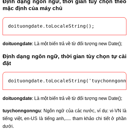
Định dạng ngôn ngữ, thời gian tùy chọn theo
mặc định của máy chủ
doituongdate.toLocaleString();
doituongdate
: Là một biến trả về từ đối tượng new Date();
Định dạng ngôn ngữ, thời gian tùy chọn tự cài
đặt
doituongdate.toLocaleString('tuychonngonng
doituongdate
: Là một biến trả về từ đối tượng new Date();
tuychonngonngu
: Ngôn ngữ của các nước, ví dụ: vi-VN là
tiếng việt, en-US là tiếng anh,..... tham khảo chi tiết ở phần
dưới.