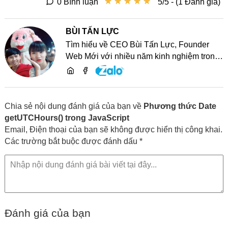
★
★
★
★
★
★
★
★
★
★
0 Bình luận
5/5 - (1 Đánh giá)
BÙI TẤN LỰC
Tìm hiểu về CEO Bùi Tấn Lực, Founder
Web Mới với nhiều năm kinh nghiệm trong
lĩnh vực phát triển website, SEO và chia sẻ
kiến thức công nghệ
Chia sẻ nội dung đánh giá của bạn về
Phương thức Date
getUTCHours() trong JavaScript
Email, Điện thoại của bạn sẽ không được hiển thị công khai.
Các trường bắt buộc được đánh dấu *
Đánh giá của bạn