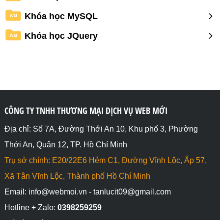
Khóa học MySQL
WM
Khóa học JQuery
WM
CÔNG TY TNHH THƯƠNG MẠI DỊCH VỤ WEB MỚI
Địa chỉ: Số 7A, Đường Thới An 10, Khu phố 3, Phường
Thới An, Quận 12, TP. Hồ Chí Minh
Trụ sở chính: E20/22E6 Hẻm C1, Đường Vĩnh Lộc, Ấp 57,
Xã Tân Vĩnh Lộc, Thành phố Hồ Chí Minh
Email: info@webmoi.vn - tanlucit09@gmail.com
Hotline + Zalo:
0398259259