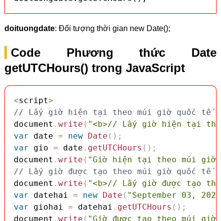
doituongdate
: Đối tượng thời gian new Date();
Code Phương thức Date
getUTCHours() trong JavaScript
<
script
>
// Lấy giờ hiện tại theo múi giờ quốc tế (
document
.
write
(
"<b>// Lấy giờ hiện tại the
var
 date 
=
new
Date
(
)
;
var
 gio 
=
 date
.
getUTCHours
(
)
;
document
.
write
(
"Giờ hiện tại theo múi giờ 
// Lấy giờ được tạo theo múi giờ quốc tế (
document
.
write
(
"<b>// Lấy giờ được tạo the
var
 datehai 
=
new
Date
(
"September 03, 2025
var
 giohai 
=
 datehai
.
getUTCHours
(
)
;
document
.
write
(
"Giờ được tạo theo múi giờ 