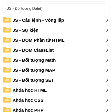
JS - Đối tượng Date()
JS - Câu lệnh - Vòng lặp
WM
JS - Sự kiện
WM
JS - DOM Phần tử HTML
WM
JS - DOM ClassList
WM
JS - Đối tượng Math
WM
JS - Đối tượng MAP
WM
JS - Đối tượng SET
WM
Khóa học HTML
WM
Khóa học CSS
WM
Khóa học PHP
WM