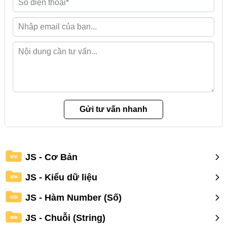
JS - Cơ Bản
WM
JS - Kiểu dữ liệu
WM
JS - Hàm Number (Số)
WM
JS - Chuỗi (String)
WM