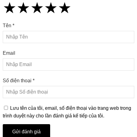
★
★
★
★
★
★
★
★
★
★
★
★
★
★
★
Tên *
Email
Số điện thoại *
Lưu tên của tôi, email, số điện thoại vào trang web trong
trình duyệt này cho lần đánh giá kế tiếp của tôi.