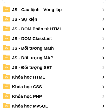
JS - Câu lệnh - Vòng lặp
WM
JS - Sự kiện
WM
JS - DOM Phần tử HTML
WM
JS - DOM ClassList
WM
JS - Đối tượng Math
WM
JS - Đối tượng MAP
WM
JS - Đối tượng SET
WM
Khóa học HTML
WM
Khóa học CSS
WM
Khóa học PHP
WM
Khóa học MySQL
WM