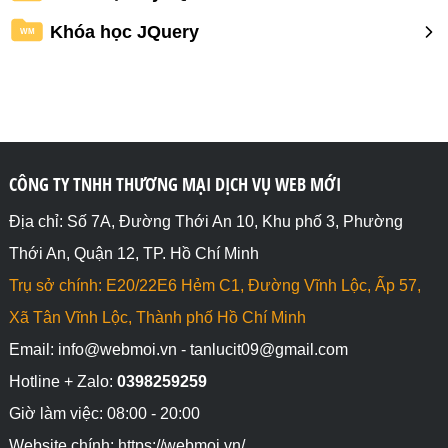
Khóa học JQuery
WM
CÔNG TY TNHH THƯƠNG MẠI DỊCH VỤ WEB MỚI
Địa chỉ: Số 7A, Đường Thới An 10, Khu phố 3, Phường
Thới An, Quận 12, TP. Hồ Chí Minh
Trụ sở chính: E20/22E6 Hẻm C1, Đường Vĩnh Lộc, Ấp 57,
Xã Tân Vĩnh Lộc, Thành phố Hồ Chí Minh
Email: info@webmoi.vn - tanlucit09@gmail.com
Hotline + Zalo:
0398259259
Giờ làm việc: 08:00 - 20:00
Website chính: https://webmoi.vn/