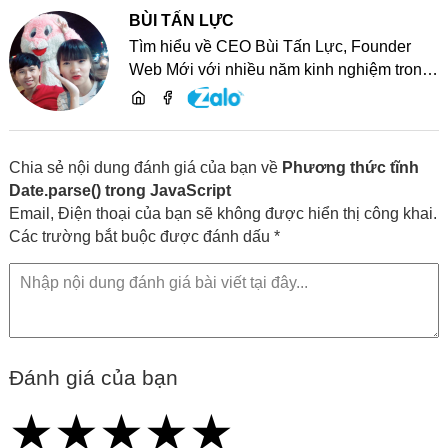
BÙI TẤN LỰC
Tìm hiểu về CEO Bùi Tấn Lực, Founder
Web Mới với nhiều năm kinh nghiệm trong
lĩnh vực phát triển website, SEO và chia sẻ
kiến thức công nghệ
Chia sẻ nội dung đánh giá của bạn về
Phương thức tĩnh
Date.parse() trong JavaScript
Email, Điện thoại của bạn sẽ không được hiển thị công khai.
Các trường bắt buộc được đánh dấu *
Đánh giá của bạn
★
★
★
★
★
★
★
★
★
★
★
★
★
★
★