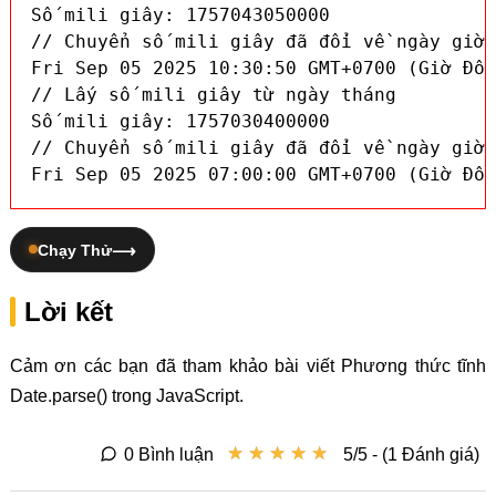
Số mili giây: 1757043050000

// Chuyển số mili giây đã đổi về ngày giờ 
Fri Sep 05 2025 10:30:50 GMT+0700 (Giờ Đôn
// Lấy số mili giây từ ngày tháng

Số mili giây: 1757030400000

// Chuyển số mili giây đã đổi về ngày giờ 
Fri Sep 05 2025 07:00:00 GMT+0700 (Giờ Đôn
Chạy Thử
Lời kết
Cảm ơn các bạn đã tham khảo bài viết Phương thức tĩnh
Date.parse() trong JavaScript.
★
★
★
★
★
★
★
★
★
★
0 Bình luận
5/5 - (1 Đánh giá)