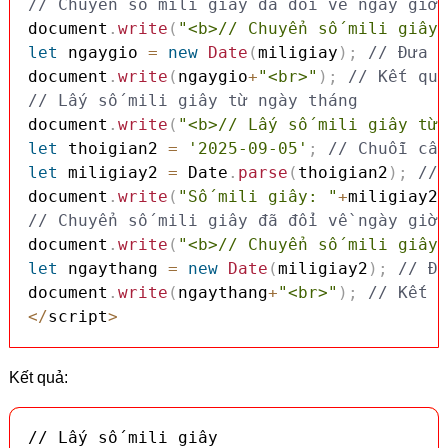
// Chuyển số mili giây đã đổi về ngày giờ 
document
.
write
(
"<b>// Chuyển số mili giây 
let
 ngaygio 
=
new
Date
(
miligiay
)
;
// Đưa s
document
.
write
(
ngaygio
+
"<br>"
)
;
// Kết quả
// Lấy số mili giây từ ngày tháng
document
.
write
(
"<b>// Lấy số mili giây từ 
let
 thoigian2 
=
'2025-09-05'
;
// Chuỗi cấu
let
 miligiay2 
=
 Date
.
parse
(
thoigian2
)
;
// 
document
.
write
(
"Số mili giây: "
+
miligiay2
+
// Chuyển số mili giây đã đổi về ngày giờ 
document
.
write
(
"<b>// Chuyển số mili giây 
let
 ngaythang 
=
new
Date
(
miligiay2
)
;
// Đư
document
.
write
(
ngaythang
+
"<br>"
)
;
// Kết q
<
/
script
>
Kết quả:
// Lấy số mili giây
