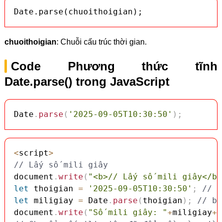
Date.parse(chuoithoigian);
chuoithoigian
: Chuỗi cấu trúc thời gian.
Code Phương thức tĩnh
Date.parse() trong JavaScript
Date
.
parse
(
'2025-09-05T10:30:50'
)
;
<
script
>
// Lấy số mili giây
document
.
write
(
"<b>// Lấy số mili giây</b>
let
 thoigian 
=
'2025-09-05T10:30:50'
;
// C
let
 miligiay 
=
 Date
.
parse
(
thoigian
)
;
// bi
document
.
write
(
"Số mili giây: "
+
miligiay
+
"