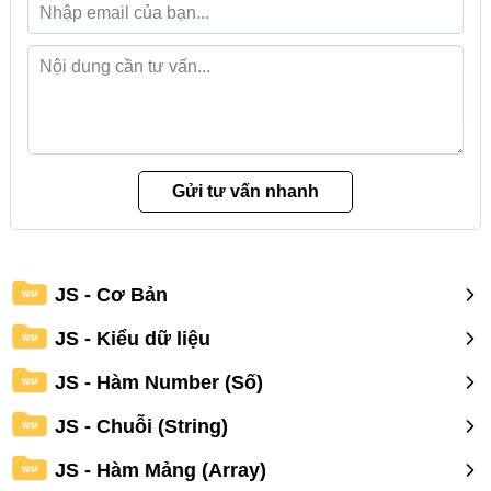
JS - Cơ Bản
WM
JS - Kiểu dữ liệu
WM
JS - Hàm Number (Số)
WM
JS - Chuỗi (String)
WM
JS - Hàm Mảng (Array)
WM