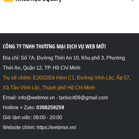
CÔNG TY TNHH THƯƠNG MẠI DỊCH VỤ WEB MỚI
Địa chỉ: Số 7A, Đường Thới An 10, Khu phố 3, Phường
Thới An, Quận 12, TP. Hồ Chí Minh
Trụ sở chính: E20/22E6 Hẻm C1, Đường Vĩnh Lộc, Ấp 57,
Xã Tân Vĩnh Lộc, Thành phố Hồ Chí Minh
Email: info@webmoi.vn - tanlucit09@gmail.com
Hotline + Zalo:
0398259259
Giờ làm việc: 08:00 - 20:00
Website chính: https://webmoi.vn/