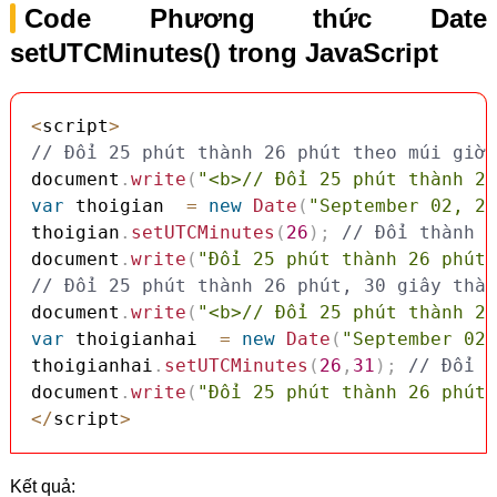
Code Phương thức Date
setUTCMinutes() trong JavaScript
<
script
>
// Đổi 25 phút thành 26 phút theo múi giờ 
document
.
write
(
"<b>// Đổi 25 phút thành 26
var
 thoigian  
=
new
Date
(
"September 02, 20
thoigian
.
setUTCMinutes
(
26
)
;
// Đổi thành 2
document
.
write
(
"Đổi 25 phút thành 26 phút 
// Đổi 25 phút thành 26 phút, 30 giây thàn
document
.
write
(
"<b>// Đổi 25 phút thành 26
var
 thoigianhai  
=
new
Date
(
"September 02,
thoigianhai
.
setUTCMinutes
(
26
,
31
)
;
// Đổi 2
document
.
write
(
"Đổi 25 phút thành 26 phút,
<
/
script
>
Kết quả: