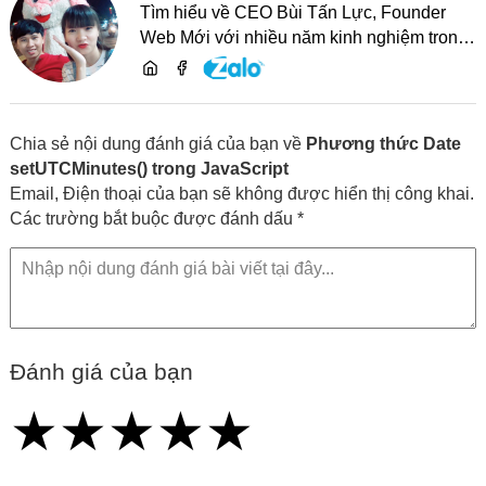
Tìm hiểu về CEO Bùi Tấn Lực, Founder
Web Mới với nhiều năm kinh nghiệm trong
lĩnh vực phát triển website, SEO và chia sẻ
kiến thức công nghệ
Chia sẻ nội dung đánh giá của bạn về
Phương thức Date
setUTCMinutes() trong JavaScript
Email, Điện thoại của bạn sẽ không được hiển thị công khai.
Các trường bắt buộc được đánh dấu *
Đánh giá của bạn
★
★
★
★
★
★
★
★
★
★
★
★
★
★
★