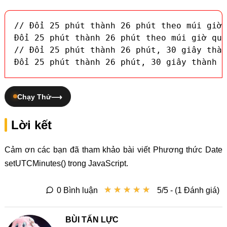
// Đổi 25 phút thành 26 phút theo múi giờ 
Đổi 25 phút thành 26 phút theo múi giờ quố
// Đổi 25 phút thành 26 phút, 30 giây thàn
Đổi 25 phút thành 26 phút, 30 giây thành 3
Chạy Thử
Lời kết
Cảm ơn các bạn đã tham khảo bài viết Phương thức Date
setUTCMinutes() trong JavaScript.
★
★
★
★
★
★
★
★
★
★
0 Bình luận
5/5 - (1 Đánh giá)
BÙI TẤN LỰC