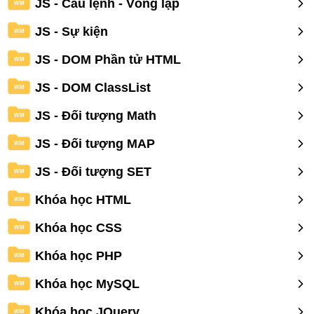
JS - Câu lệnh - Vòng lặp
WM
JS - Sự kiện
WM
JS - DOM Phần tử HTML
WM
JS - DOM ClassList
WM
JS - Đối tượng Math
WM
JS - Đối tượng MAP
WM
JS - Đối tượng SET
WM
Khóa học HTML
WM
Khóa học CSS
WM
Khóa học PHP
WM
Khóa học MySQL
WM
Khóa học JQuery
WM