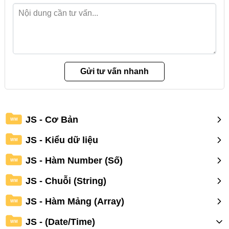
JS - Cơ Bản
WM
JS - Kiểu dữ liệu
WM
JS - Hàm Number (Số)
WM
JS - Chuỗi (String)
WM
JS - Hàm Mảng (Array)
WM
JS - (Date/Time)
WM