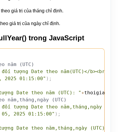
heo giá trị của tháng chỉ định.
eo giá trị của ngày chỉ định.
lYear() trong JavaScript
eo năm (UTC)
 đối tượng Date theo năm(UTC)</b><br>"
)
;
, 2025 01:15:00"
)
;
tượng Date theo năm (UTC): "
+
thoigian
.
toUTCSt
eo năm,tháng,ngày (UTC)
 đối tượng Date theo năm,tháng,ngày (UTC)</b>
 05, 2025 01:15:00"
)
;
tượng Date theo năm,tháng,ngày (UTC): "
+
thoig