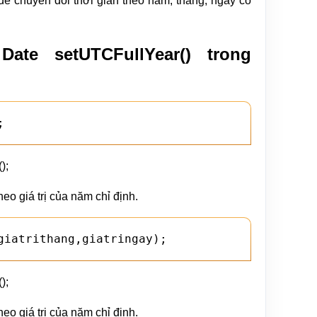
để chuyển đổi thời gian theo năm, tháng, ngày có
te setUTCFullYear() trong
;
);
eo giá trị của năm chỉ định.
giatrithang,giatringay);
);
eo giá trị của năm chỉ định.