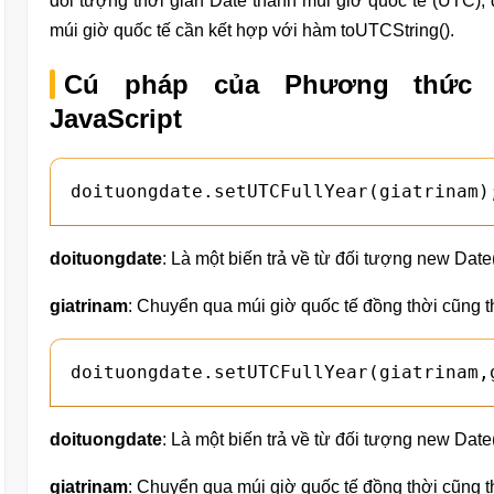
đối tượng thời gian Date thành múi giờ quốc tế (UTC), 
múi giờ quốc tế cần kết hợp với hàm toUTCString().
Cú pháp của Phương thức Da
JavaScript
doituongdate.setUTCFullYear(giatrinam)
doituongdate
: Là một biến trả về từ đối tượng new Date(
giatrinam
: Chuyển qua múi giờ quốc tế đồng thời cũng th
doituongdate.setUTCFullYear(giatrinam,
doituongdate
: Là một biến trả về từ đối tượng new Date(
giatrinam
: Chuyển qua múi giờ quốc tế đồng thời cũng th