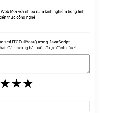
Web Mới với nhiều năm kinh nghiệm trong lĩnh
 kiến thức công nghệ
 setUTCFullYear() trong JavaScript
khai. Các trường bắt buộc được đánh dấu *
★
★
★
★
★
★