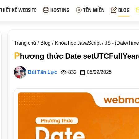
THIẾT KẾ WEBSITE
HOSTING
TÊN MIỀN
BLOG
Trang chủ
Blog
Khóa học JavaScript
JS - (Date/Time
P
hương thức Date setUTCFullYear(
Bùi Tấn Lực
832
05/09/2025