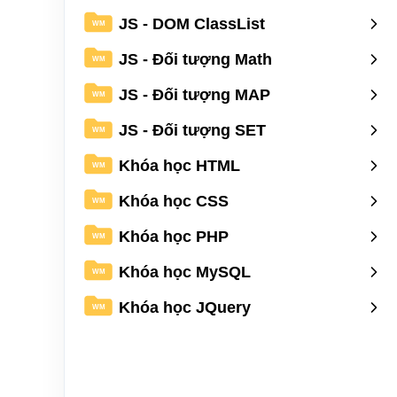
JS - DOM ClassList
WM
JS - Đối tượng Math
WM
JS - Đối tượng MAP
WM
JS - Đối tượng SET
WM
Khóa học HTML
WM
Khóa học CSS
WM
Khóa học PHP
WM
Khóa học MySQL
WM
Khóa học JQuery
WM