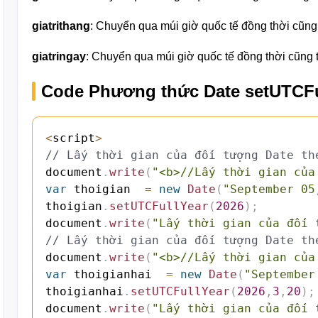
giatrithang
: Chuyển qua múi giờ quốc tế đồng thời cũng t
giatringay
: Chuyển qua múi giờ quốc tế đồng thời cũng th
Code Phương thức Date setUTCFul
<
script
>
// Lấy thời gian của đối tượng Date th
document
.
write
(
"<b>//Lấy thời gian của
var
 thoigian  
=
new
Date
(
"September 05
thoigian
.
setUTCFullYear
(
2026
)
;
document
.
write
(
"Lấy thời gian của đối 
// Lấy thời gian của đối tượng Date th
document
.
write
(
"<b>//Lấy thời gian của
var
 thoigianhai  
=
new
Date
(
"September
thoigianhai
.
setUTCFullYear
(
2026
,
3
,
20
)
;
document
.
write
(
"Lấy thời gian của đối 