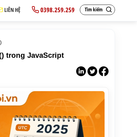
0398.259.259
LIÊN HỆ
Tìm kiếm
)
) trong JavaScript