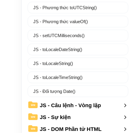
JS - Phương thức toUTCString()
JS - Phương thức valueOf()
JS - setUTCMilliseconds()
JS - toLocaleDateString()
JS - toLocaleString()
JS - toLocaleTimeString()
JS - Đối tượng Date()
JS - Câu lệnh - Vòng lặp
WM
JS - Sự kiện
WM
JS - DOM Phần tử HTML
WM