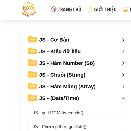
TRANG CHỦ
GIỚI THIỆU
JS - Cơ Bản
WM
JS - Kiểu dữ liệu
WM
JS - Hàm Number (Số)
WM
JS - Chuỗi (String)
WM
JS - Hàm Mảng (Array)
WM
JS - (Date/Time)
WM
JS - getUTCMilliseconds()
JS - Phương thức getDate()