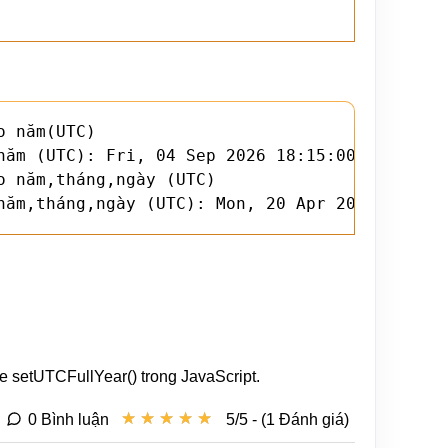
 năm(UTC)

năm (UTC): Fri, 04 Sep 2026 18:15:00 GMT

 năm,tháng,ngày (UTC)

năm,tháng,ngày (UTC): Mon, 20 Apr 2026 18:15:
 setUTCFullYear() trong JavaScript.
★
★
★
★
★
★
★
★
★
★
0 Bình luận
5/5 - (1 Đánh giá)