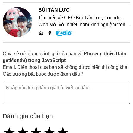
BÙI TẤN LỰC
Tìm hiểu về CEO Bùi Tấn Lực, Founder
Web Mới với nhiều năm kinh nghiệm trong
lĩnh vực phát triển website, SEO và chia sẻ
kiến thức công nghệ
Chia sẻ nội dung đánh giá của bạn về
Phương thức Date
getMonth() trong JavaScript
Email, Điện thoại của bạn sẽ không được hiển thị công khai.
Các trường bắt buộc được đánh dấu *
Đánh giá của bạn
★
★
★
★
★
★
★
★
★
★
★
★
★
★
★