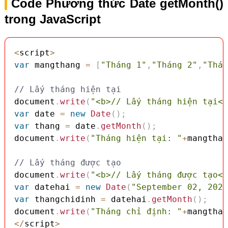
Code Phương thức Date getMonth()
trong JavaScript
<
script
>
var
 mangthang 
=
[
"Tháng 1"
,
"Tháng 2"
,
"Thán
// Lấy tháng hiện tại
document
.
write
(
"<b>// Lấy tháng hiện tại</
var
 date 
=
new
Date
(
)
;
var
 thang 
=
 date
.
getMonth
(
)
;
document
.
write
(
"Tháng hiện tại: "
+
mangthan
// Lấy tháng được tạo
document
.
write
(
"<b>// Lấy tháng được tạo</
var
 datehai 
=
new
Date
(
"September 02, 2025
var
 thangchidinh 
=
 datehai
.
getMonth
(
)
;
document
.
write
(
"Tháng chỉ định: "
+
mangthan
<
/
script
>