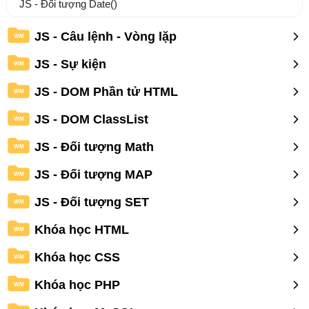
JS - Đối tượng Date()
JS - Câu lệnh - Vòng lặp
WM
JS - Sự kiện
WM
JS - DOM Phần tử HTML
WM
JS - DOM ClassList
WM
JS - Đối tượng Math
WM
JS - Đối tượng MAP
WM
JS - Đối tượng SET
WM
Khóa học HTML
WM
Khóa học CSS
WM
Khóa học PHP
WM