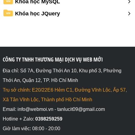
Khóa học MySQL
WM
Khóa học JQuery
WM
CÔNG TY TNHH THƯƠNG MẠI DỊCH VỤ WEB MỚI
Địa chỉ: Số 7A, Đường Thới An 10, Khu phố 3, Phường
Thới An, Quận 12, TP. Hồ Chí Minh
Trụ sở chính: E20/22E6 Hẻm C1, Đường Vĩnh Lộc, Ấp 57,
Xã Tân Vĩnh Lộc, Thành phố Hồ Chí Minh
Email: info@webmoi.vn - tanlucit09@gmail.com
Hotline + Zalo:
0398259259
Giờ làm việc: 08:00 - 20:00