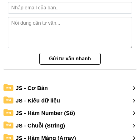
JS - Cơ Bản
WM
JS - Kiểu dữ liệu
WM
JS - Hàm Number (Số)
WM
JS - Chuỗi (String)
WM
JS - Hàm Mảng (Array)
WM