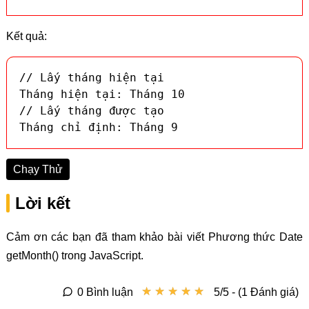
Kết quả:
// Lấy tháng hiện tại

Tháng hiện tại: Tháng 10

// Lấy tháng được tạo

Tháng chỉ định: Tháng 9
Chạy Thử
Lời kết
Cảm ơn các bạn đã tham khảo bài viết Phương thức Date
getMonth() trong JavaScript.
★
★
★
★
★
★
★
★
★
★
0 Bình luận
5/5 - (1 Đánh giá)