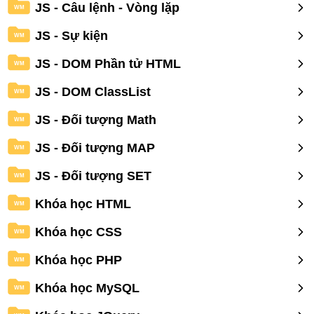
JS - Câu lệnh - Vòng lặp
WM
JS - Sự kiện
WM
JS - DOM Phần tử HTML
WM
JS - DOM ClassList
WM
JS - Đối tượng Math
WM
JS - Đối tượng MAP
WM
JS - Đối tượng SET
WM
Khóa học HTML
WM
Khóa học CSS
WM
Khóa học PHP
WM
Khóa học MySQL
WM