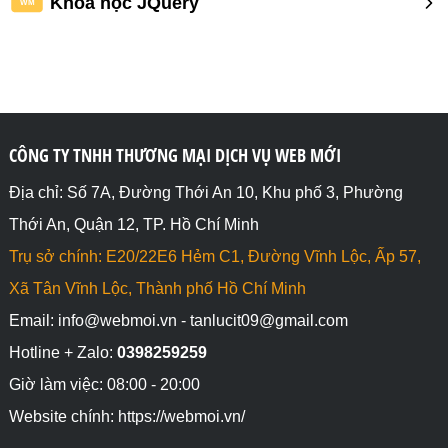
Khóa học JQuery
WM
CÔNG TY TNHH THƯƠNG MẠI DỊCH VỤ WEB MỚI
Địa chỉ: Số 7A, Đường Thới An 10, Khu phố 3, Phường
Thới An, Quận 12, TP. Hồ Chí Minh
Trụ sở chính: E20/22E6 Hẻm C1, Đường Vĩnh Lộc, Ấp 57,
Xã Tân Vĩnh Lộc, Thành phố Hồ Chí Minh
Email: info@webmoi.vn - tanlucit09@gmail.com
Hotline + Zalo:
0398259259
Giờ làm việc: 08:00 - 20:00
Website chính: https://webmoi.vn/