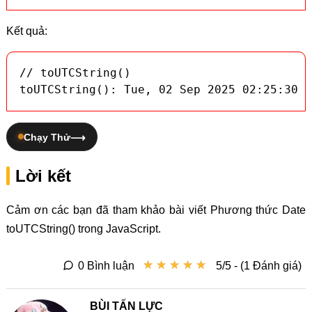
Kết quả:
// toUTCString()

toUTCString(): Tue, 02 Sep 2025 02:25:30 G
Chạy Thử
Lời kết
Cảm ơn các bạn đã tham khảo bài viết Phương thức Date
toUTCString() trong JavaScript.
★
★
★
★
★
★
★
★
★
★
0 Bình luận
5/5 - (1 Đánh giá)
BÙI TẤN LỰC