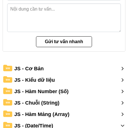
JS - Cơ Bản
WM
JS - Kiểu dữ liệu
WM
JS - Hàm Number (Số)
WM
JS - Chuỗi (String)
WM
JS - Hàm Mảng (Array)
WM
JS - (Date/Time)
WM