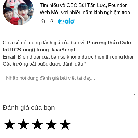
Tìm hiểu về CEO Bùi Tấn Lực, Founder
Web Mới với nhiều năm kinh nghiệm trong
lĩnh vực phát triển website, SEO và chia sẻ
kiến thức công nghệ
Chia sẻ nội dung đánh giá của bạn về
Phương thức Date
toUTCString() trong JavaScript
Email, Điện thoại của bạn sẽ không được hiển thị công khai.
Các trường bắt buộc được đánh dấu *
Đánh giá của bạn
★
★
★
★
★
★
★
★
★
★
★
★
★
★
★