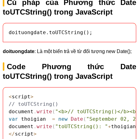
Cú pháp của Phương thức Date
toUTCString() trong JavaScript
doituongdate.toUTCString();
doituongdate
: Là một biến trả về từ đối tượng new Date();
Code Phương thức Date
toUTCString() trong JavaScript
<
script
>
// toUTCString()
document
.
write
(
"<b>// toUTCString()</b><br
var
 thoigian  
=
new
Date
(
"September 02, 20
document
.
write
(
"toUTCString(): "
+
thoigian
.
<
/
script
>