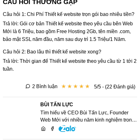
CÂU HỎI THƯỜNG GẶP
Câu hỏi 1: Chi Phí Thiết kế website trọn gói bao nhiêu tiền?
Trả lời: Gói cơ bản Thiết kế website theo yêu cầu bên Web
Mới là 6 Triệu, bao gồm Free Hosting 2Gb, tên miền .com,
bảo mật SSL năm đầu, năm sau duy trì 1.5 Triệu/1 Năm.
Câu hỏi 2: Bao lâu thì thiết kế website xong?
Trả lời: Thời gian để Thiết kế website theo yêu cầu từ 1 tới 2
tuần.
★
★
★
★
★
★
★
★
★
★
2 Bình luận
5/5 - (22 Đánh giá)
BÙI TẤN LỰC
Tìm hiểu về CEO Bùi Tấn Lực, Founder
Web Mới với nhiều năm kinh nghiệm trong
lĩnh vực phát triển website, SEO và chia sẻ
kiến thức công nghệ