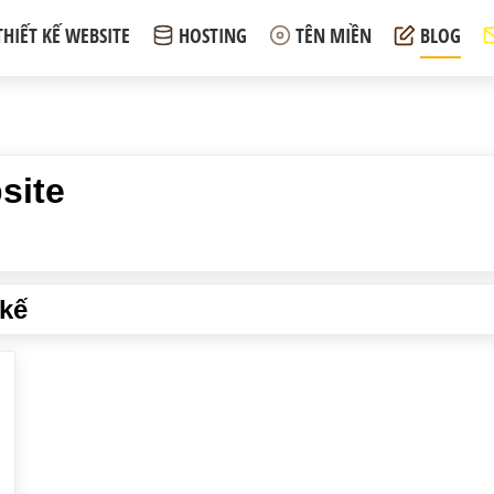
THIẾT KẾ WEBSITE
HOSTING
TÊN MIỀN
BLOG
site
 kế