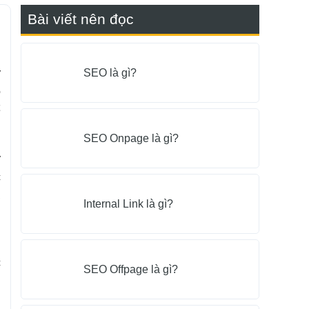
Bài viết nên đọc
SEO là gì?
y
o
ể
SEO Onpage là gì?
y
c
,
Internal Link là gì?
u
c
SEO Offpage là gì?