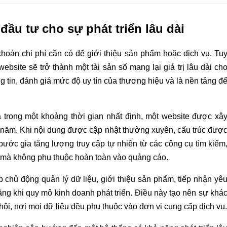
đầu tư cho sự phát triển lâu dài
oản chi phí cần có để giới thiệu sản phẩm hoặc dịch vụ. Tu
site sẽ trở thành một tài sản số mang lại giá trị lâu dài ch
g tin, đánh giá mức độ uy tín của thương hiệu và là nền tảng đ
ả trong một khoảng thời gian nhất định, một website được xâ
u năm. Khi nội dung được cập nhật thường xuyên, cấu trúc đượ
g bước gia tăng lượng truy cập tự nhiên từ các công cụ tìm kiếm
 mà không phụ thuộc hoàn toàn vào quảng cáo.
chủ động quản lý dữ liệu, giới thiệu sản phẩm, tiếp nhận yê
g khi quy mô kinh doanh phát triển. Điều này tạo nên sự khá
hội, nơi mọi dữ liệu đều phụ thuộc vào đơn vị cung cấp dịch vụ.