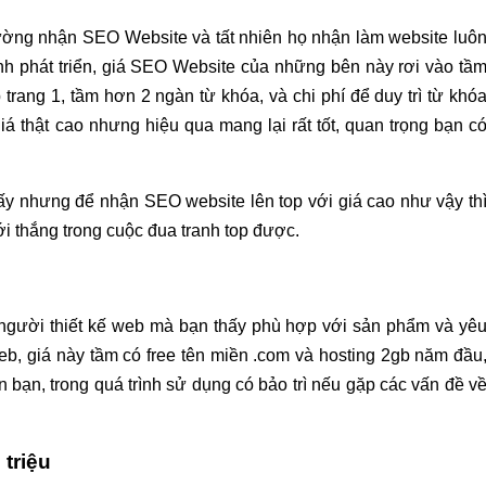
ường nhận SEO Website và tất nhiên họ nhận làm website luô
ình phát triển, giá SEO Website của những bên này rơi vào tầ
p trang 1, tầm hơn 2 ngàn từ khóa, và chi phí để duy trì từ khó
á thật cao nhưng hiệu qua mang lại rất tốt, quan trọng bạn c
đấy nhưng để nhận SEO website lên top với giá cao như vậy th
i thắng trong cuộc đua tranh top được.
 người thiết kế web mà bạn thấy phù hợp với sản phẩm và yê
eb, giá này tầm có free tên miền .com và hosting 2gb năm đầu
 bạn, trong quá trình sử dụng có bảo trì nếu gặp các vấn đề v
 triệu