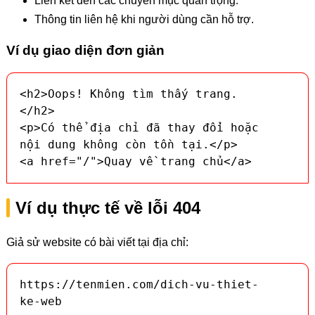
Liên kết đến các chuyên mục quan trọng.
Thông tin liên hệ khi người dùng cần hỗ trợ.
Ví dụ giao diện đơn giản
<h2>Oops! Không tìm thấy trang.
</h2>

<p>Có thể địa chỉ đã thay đổi hoặc 
nội dung không còn tồn tại.</p>

<a href="/">Quay về trang chủ</a>
Ví dụ thực tế về lỗi 404
Giả sử website có bài viết tại địa chỉ:
https://tenmien.com/dich-vu-thiet-
ke-web