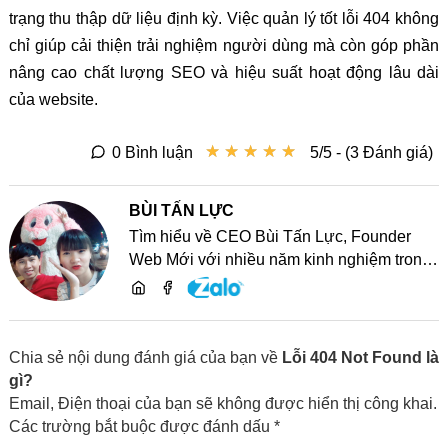
trạng thu thập dữ liệu định kỳ. Việc quản lý tốt lỗi 404 không
chỉ giúp cải thiện trải nghiệm người dùng mà còn góp phần
nâng cao chất lượng SEO và hiệu suất hoạt động lâu dài
của website.
★
★
★
★
★
★
★
★
★
★
0 Bình luận
5/5 - (3 Đánh giá)
BÙI TẤN LỰC
Tìm hiểu về CEO Bùi Tấn Lực, Founder
Web Mới với nhiều năm kinh nghiệm trong
lĩnh vực phát triển website, SEO và chia sẻ
kiến thức công nghệ
Chia sẻ nội dung đánh giá của bạn về
Lỗi 404 Not Found là
gì?
Email, Điện thoại của bạn sẽ không được hiển thị công khai.
Các trường bắt buộc được đánh dấu *