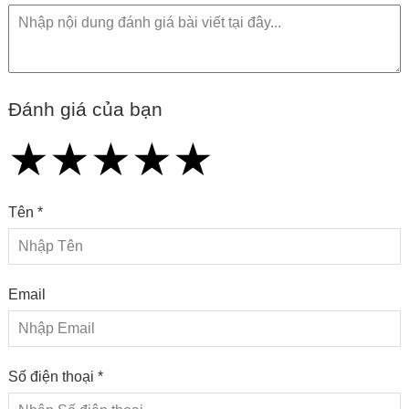
Đánh giá của bạn
★
★
★
★
★
★
★
★
★
★
★
★
★
★
★
Tên *
Email
Số điện thoại *