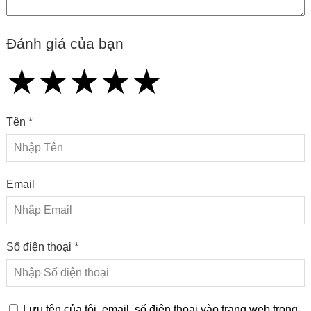
Đánh giá của bạn
★
★
★
★
★
★
★
★
★
★
★
★
★
★
★
Tên *
Email
Số điện thoại *
Lưu tên của tôi, email, số điện thoại vào trang web trong