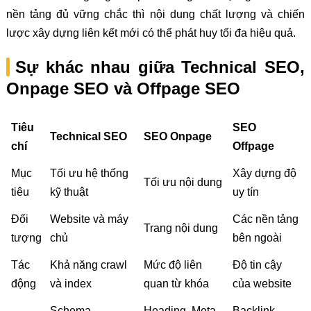
nền tảng đủ vững chắc thì nội dung chất lượng và chiến
lược xây dựng liên kết mới có thể phát huy tối đa hiệu quả.
Sự khác nhau giữa Technical SEO,
Onpage SEO và Offpage SEO
Tiêu
SEO
Technical SEO
SEO Onpage
chí
Offpage
Mục
Tối ưu hệ thống
Xây dựng độ
Tối ưu nội dung
tiêu
kỹ thuật
uy tín
Đối
Website và máy
Các nền tảng
Trang nội dung
tượng
chủ
bên ngoài
Tác
Khả năng crawl
Mức độ liên
Độ tin cậy
động
và index
quan từ khóa
của website
Schema,
Heading, Meta
Backlink,