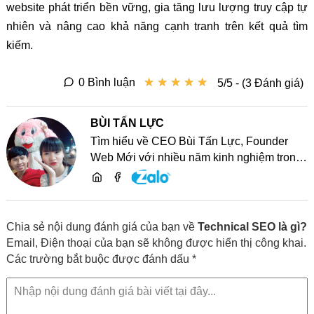
website phát triển bền vững, gia tăng lưu lượng truy cập tự
nhiên và nâng cao khả năng cạnh tranh trên kết quả tìm
kiếm.
★
★
★
★
★
★
★
★
★
★
0 Bình luận
5/5 - (3 Đánh giá)
BÙI TẤN LỰC
Tìm hiểu về CEO Bùi Tấn Lực, Founder
Web Mới với nhiều năm kinh nghiệm trong
lĩnh vực phát triển website, SEO và chia sẻ
kiến thức công nghệ
Chia sẻ nội dung đánh giá của bạn về
Technical SEO là gì?
Email, Điện thoại của bạn sẽ không được hiển thị công khai.
Các trường bắt buộc được đánh dấu *