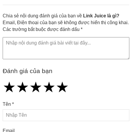
kiến thức công nghệ
Chia sẻ nội dung đánh giá của bạn về
Link Juice là gì?
Email, Điện thoại của bạn sẽ không được hiển thị công khai.
Các trường bắt buộc được đánh dấu *
Đánh giá của bạn
★
★
★
★
★
★
★
★
★
★
★
★
★
★
★
Tên *
Email