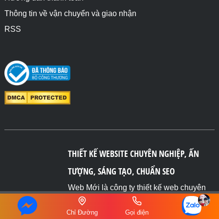
Thông tin về vận chuyển và giao nhận
RSS
THIẾT KẾ WEBSITE CHUYÊN NGHIỆP, ẤN
TƯỢNG, SÁNG TẠO, CHUẨN SEO
Web Mới là công ty thiết kế web chuyên
nghiệp uy tín có trụ sở chính tại Tp HCM.
Chỉ Đường
Gọi điện
Chúng tôi thiết kế web chuẩn SEO, chuẩn