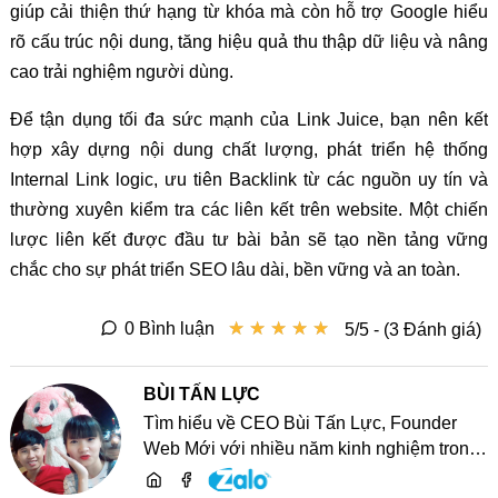
giúp cải thiện thứ hạng từ khóa mà còn hỗ trợ Google hiểu
rõ cấu trúc nội dung, tăng hiệu quả thu thập dữ liệu và nâng
cao trải nghiệm người dùng.
Để tận dụng tối đa sức mạnh của Link Juice, bạn nên kết
hợp xây dựng nội dung chất lượng, phát triển hệ thống
Internal Link logic, ưu tiên Backlink từ các nguồn uy tín và
thường xuyên kiểm tra các liên kết trên website. Một chiến
lược liên kết được đầu tư bài bản sẽ tạo nền tảng vững
chắc cho sự phát triển SEO lâu dài, bền vững và an toàn.
★
★
★
★
★
★
★
★
★
★
0 Bình luận
5/5 - (3 Đánh giá)
BÙI TẤN LỰC
Tìm hiểu về CEO Bùi Tấn Lực, Founder
Web Mới với nhiều năm kinh nghiệm trong
lĩnh vực phát triển website, SEO và chia sẻ