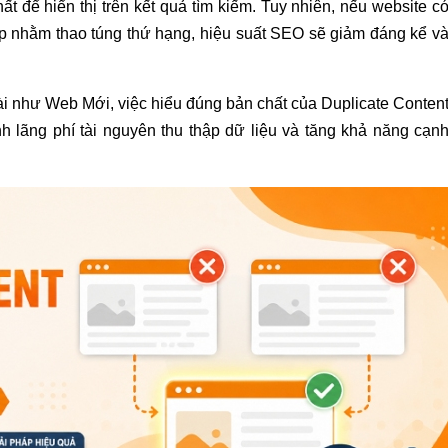
 để hiển thị trên kết quả tìm kiếm. Tuy nhiên, nếu website c
ép nhằm thao túng thứ hạng, hiệu suất SEO sẽ giảm đáng kể v
dài như Web Mới, việc hiểu đúng bản chất của Duplicate Conten
 lãng phí tài nguyên thu thập dữ liệu và tăng khả năng cạn