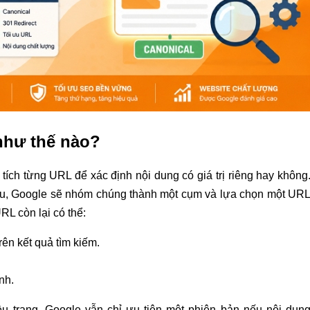
như thế nào?
 tích từng URL để xác định nội dung có giá trị riêng hay không
u, Google sẽ nhóm chúng thành một cụm và lựa chọn một UR
L còn lại có thể:
ên kết quả tìm kiếm.
nh.
ều trang, Google vẫn chỉ ưu tiên một phiên bản nếu nội dun