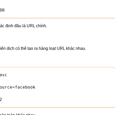
00
ác định đâu là URL chính.
iến dịch có thể tạo ra hàng loạt URL khác nhau.
sc

ource=facebook

2