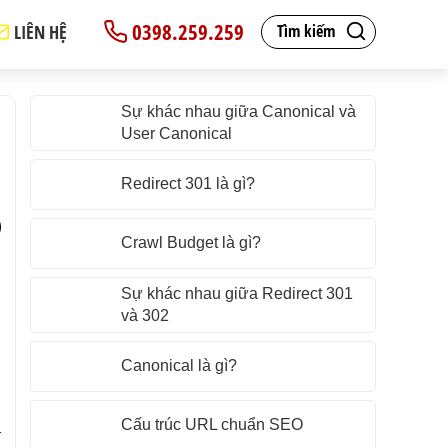
0398.259.259
LIÊN HỆ
Tìm kiếm
Sự khác nhau giữa Canonical và
User Canonical
Redirect 301 là gì?
Crawl Budget là gì?
n
Sự khác nhau giữa Redirect 301
.
và 302
,
Canonical là gì?
u
Cấu trúc URL chuẩn SEO
a