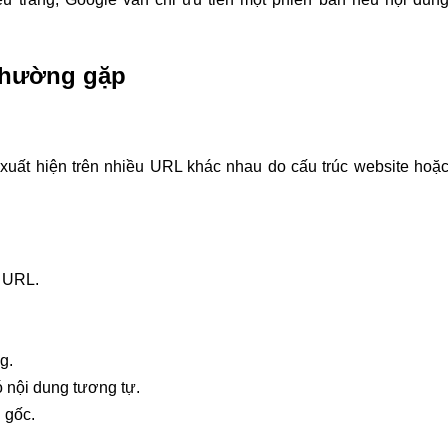
 thường gặp
xuất hiện trên nhiều URL khác nhau do cấu trúc website hoặ
u URL.
g.
 nội dung tương tự.
g gốc.