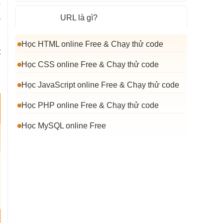
ó
à
URL là gì?
Thêm Website Vào Google Search
Học HTML online Free & Chạy thử code
t
Console
Học CSS online Free & Chạy thử code
h
Google Search Console là gì?
Học JavaScript online Free & Chạy thử code
Cách gửi sitemap lên Google
Học PHP online Free & Chạy thử code
Search Console
Học MySQL online Free