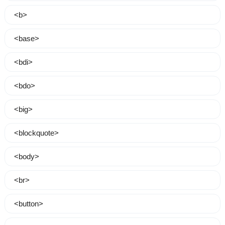
<b>
<base>
<bdi>
<bdo>
<big>
<blockquote>
<body>
<br>
<button>