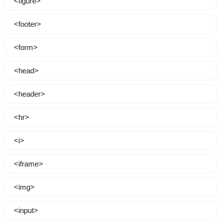
<figure>
<footer>
<form>
<head>
<header>
<hr>
<i>
<iframe>
<img>
<input>