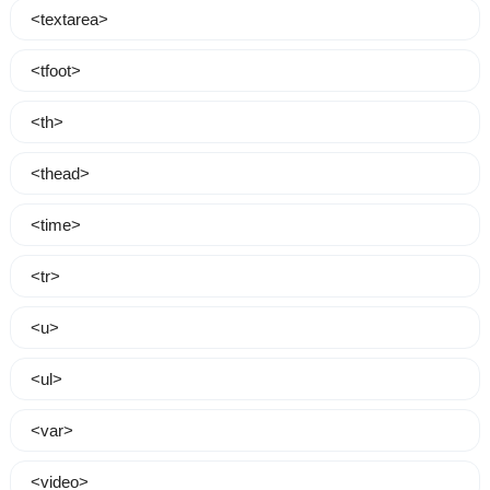
<textarea>
<tfoot>
<th>
<thead>
<time>
<tr>
<u>
<ul>
<var>
<video>