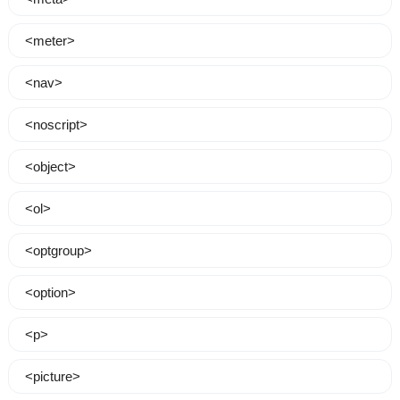
<meter>
<nav>
<noscript>
<object>
<ol>
<optgroup>
<option>
<p>
<picture>