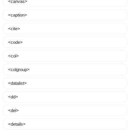
<canvas>
<caption>
<cite>
<code>
<col>
<colgroup>
<datalist>
<dd>
<del>
<details>