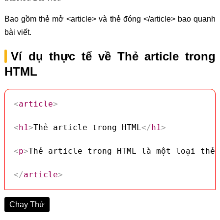
Bao gồm thẻ mở <article> và thẻ đóng </article> bao quanh
bài viết.
Ví dụ thực tế về Thẻ article trong
HTML
<
article
>
<
h1
>
Thẻ article trong HTML
</
h1
>
<
p
>
Thẻ article trong HTML là một loại thẻ 
</
article
>
Chạy Thử