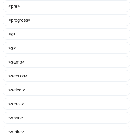
<pre>
<progress>
<q>
<s>
<samp>
<section>
<select>
<small>
<span>
<strike>