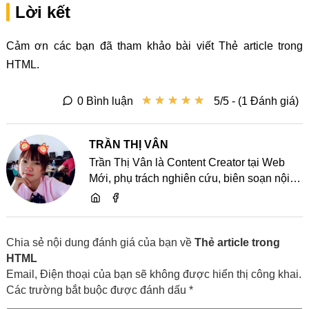
Lời kết
Cảm ơn các bạn đã tham khảo bài viết Thẻ article trong
HTML.
★
★
★
★
★
★
★
★
★
★
0 Bình luận
5/5 - (1 Đánh giá)
TRẦN THỊ VÂN
Trần Thị Vân là Content Creator tại Web
Mới, phụ trách nghiên cứu, biên soạn nội
dung và chia sẻ kiến thức về website, SEO,
lập trình cùng các xu hướng công nghệ
Chia sẻ nội dung đánh giá của bạn về
Thẻ article trong
HTML
Email, Điện thoại của bạn sẽ không được hiển thị công khai.
Các trường bắt buộc được đánh dấu *