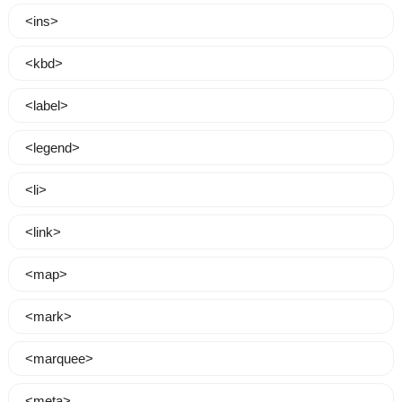
<ins>
<kbd>
<label>
<legend>
<li>
<link>
<map>
<mark>
<marquee>
<meta>