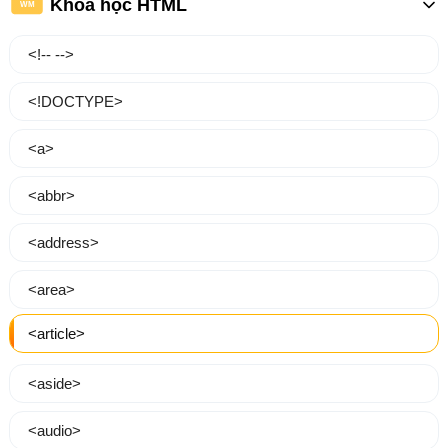
Khóa học HTML
WM
<!-- -->
<!DOCTYPE>
<a>
<abbr>
<address>
<area>
<article>
<aside>
<audio>