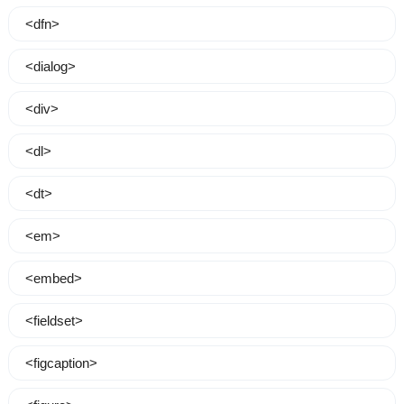
<dfn>
<dialog>
<div>
<dl>
<dt>
<em>
<embed>
<fieldset>
<figcaption>