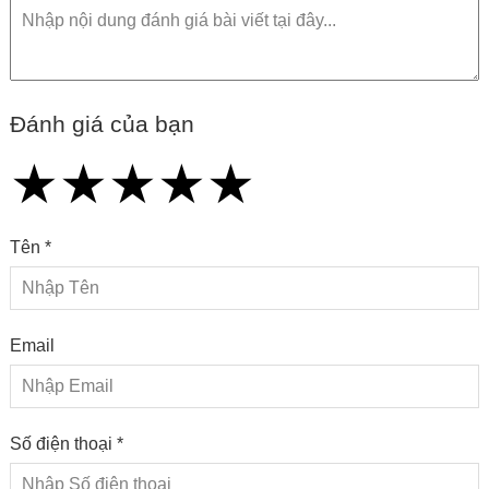
Đánh giá của bạn
★
★
★
★
★
★
★
★
★
★
★
★
★
★
★
Tên *
Email
Số điện thoại *