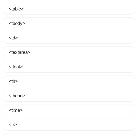
<table>
<tbody>
<td>
<textarea>
<tfoot>
<th>
<thead>
<time>
<tr>