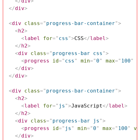
</
div
>
</
div
>
<
div
class
=
"
progress-bar-container
"
>
<
h2
>
<
label
for
=
"
css
"
>
CSS
</
label
>
</
h2
>
<
div
class
=
"
progress-bar css
"
>
<
progress
id
=
"
css
"
min
=
"
0
"
max
=
"
100
"
v
</
div
>
</
div
>
<
div
class
=
"
progress-bar-container
"
>
<
h2
>
<
label
for
=
"
js
"
>
JavaScript
</
label
>
</
h2
>
<
div
class
=
"
progress-bar js
"
>
<
progress
id
=
"
js
"
min
=
"
0
"
max
=
"
100
"
va
</
div
>