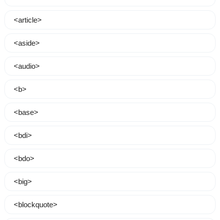
<article>
<aside>
<audio>
<b>
<base>
<bdi>
<bdo>
<big>
<blockquote>