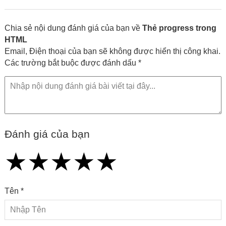
kiến thức công nghệ
Chia sẻ nội dung đánh giá của bạn về
Thẻ progress trong
HTML
Email, Điện thoại của bạn sẽ không được hiển thị công khai.
Các trường bắt buộc được đánh dấu *
Đánh giá của bạn
★
★
★
★
★
★
★
★
★
★
★
★
★
★
★
Tên *