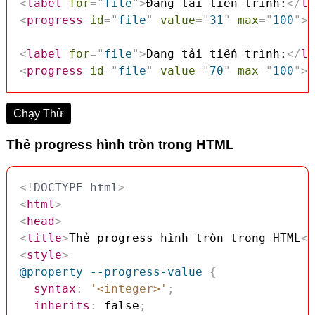
<
label
for
=
"
file
"
>
Đang tải tiến trình:
</
la
<
progress
id
=
"
file
"
value
=
"
31
"
max
=
"
100
"
>
 
<
label
for
=
"
file
"
>
Đang tải tiến trình:
</
la
<
progress
id
=
"
file
"
value
=
"
70
"
max
=
"
100
"
>
 
Chạy Thử
Thẻ progress hình tròn trong HTML
<!
DOCTYPE
html
>
<
html
>
<
head
>
<
title
>
Thẻ progress hình tròn trong HTML
</
<
style
>
@property
 --progress-value
{
syntax
:
'<integer>'
;
inherits
:
 false
;