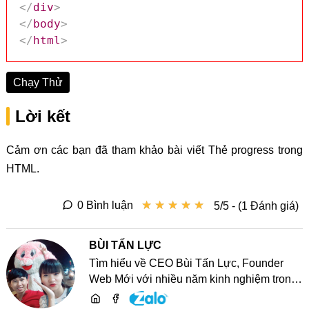
</
div
>
</
body
>
</
html
>
Chạy Thử
Lời kết
Cảm ơn các bạn đã tham khảo bài viết Thẻ progress trong
HTML.
★
★
★
★
★
★
★
★
★
★
0 Bình luận
5/5 - (1 Đánh giá)
BÙI TẤN LỰC
Tìm hiểu về CEO Bùi Tấn Lực, Founder
Web Mới với nhiều năm kinh nghiệm trong
lĩnh vực phát triển website, SEO và chia sẻ