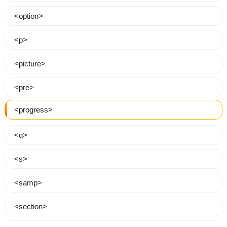
<option>
<p>
<picture>
<pre>
<progress>
<q>
<s>
<samp>
<section>