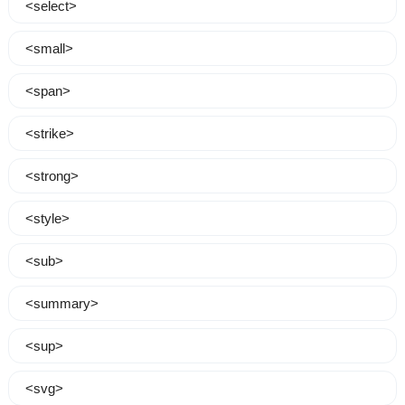
<select>
<small>
<span>
<strike>
<strong>
<style>
<sub>
<summary>
<sup>
<svg>