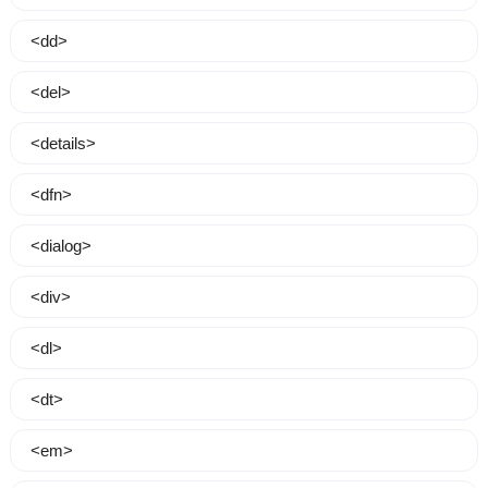
<dd>
<del>
<details>
<dfn>
<dialog>
<div>
<dl>
<dt>
<em>