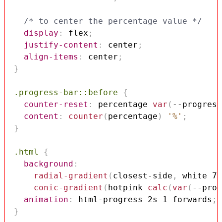
/* to center the percentage value */
display
:
 flex
;
justify-content
:
 center
;
align-items
:
 center
;
}
.progress-bar::before
{
counter-reset
:
 percentage 
var
(
--progress
content
:
counter
(
percentage
)
'%'
;
}
.html
{
background
:
radial-gradient
(
closest-side
,
 white 79
conic-gradient
(
hotpink 
calc
(
var
(
--prog
animation
:
 html-progress 2s 1 forwards
;
}