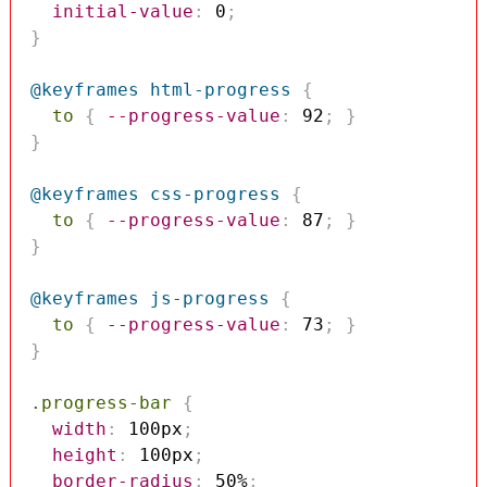
initial-value
:
 0
;
}
@keyframes
 html-progress
{
to
{
--progress-value
:
 92
;
}
}
@keyframes
 css-progress
{
to
{
--progress-value
:
 87
;
}
}
@keyframes
 js-progress
{
to
{
--progress-value
:
 73
;
}
}
.progress-bar
{
width
:
 100px
;
height
:
 100px
;
border-radius
:
 50%
;