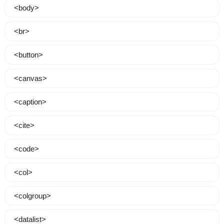
<body>
<br>
<button>
<canvas>
<caption>
<cite>
<code>
<col>
<colgroup>
<datalist>