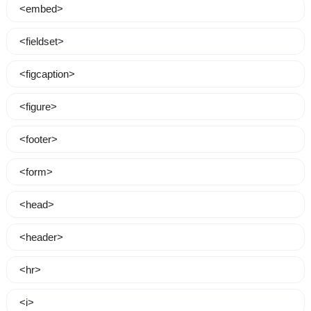
<embed>
<fieldset>
<figcaption>
<figure>
<footer>
<form>
<head>
<header>
<hr>
<i>