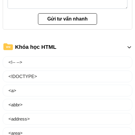
Khóa học HTML
WM
<!-- -->
<!DOCTYPE>
<a>
<abbr>
<address>
<area>