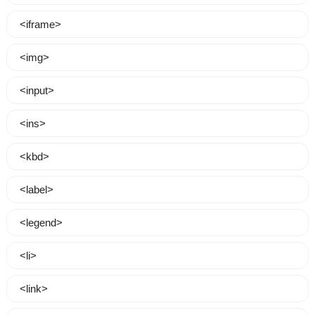
<iframe>
<img>
<input>
<ins>
<kbd>
<label>
<legend>
<li>
<link>