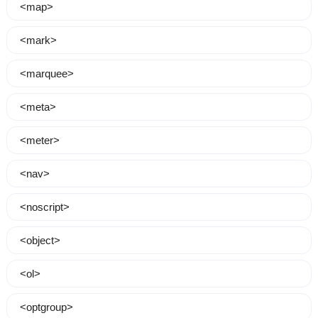
<map>
<mark>
<marquee>
<meta>
<meter>
<nav>
<noscript>
<object>
<ol>
<optgroup>