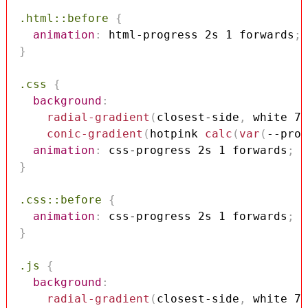
.html::before
{
animation
:
 html-progress 2s 1 forwards
;
}
.css
{
background
:
radial-gradient
(
closest-side
,
 white 79
conic-gradient
(
hotpink 
calc
(
var
(
--prog
animation
:
 css-progress 2s 1 forwards
;
}
.css::before
{
animation
:
 css-progress 2s 1 forwards
;
}
.js
{
background
:
radial-gradient
(
closest-side
,
 white 79