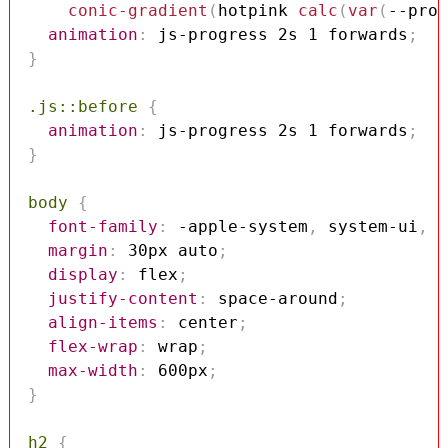
conic-gradient
(
hotpink 
calc
(
var
(
--prog
animation
:
 js-progress 2s 1 forwards
;
}
.js::before
{
animation
:
 js-progress 2s 1 forwards
;
}
body
{
font-family
:
 -apple-system
,
 system-ui
,
 H
margin
:
 30px auto
;
display
:
 flex
;
justify-content
:
 space-around
;
align-items
:
 center
;
flex-wrap
:
 wrap
;
max-width
:
 600px
;
}
h2
{