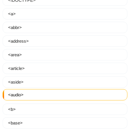
<!DOCTYPE>
<a>
<abbr>
<address>
<area>
<article>
<aside>
<audio>
<b>
<base>