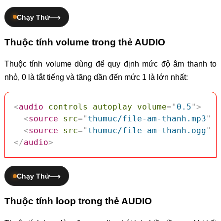
Chạy Thử
Thuộc tính volume trong thẻ AUDIO
Thuộc tính volume dùng để quy định mức độ âm thanh to
nhỏ, 0 là tắt tiếng và tăng dần đến mức 1 là lớn nhất:
<
audio
controls
autoplay
volume
=
"
0.5
"
>
<
source
src
=
"
thumuc/file-am-thanh.mp3
"
t
<
source
src
=
"
thumuc/file-am-thanh.ogg
"
t
</
audio
>
Chạy Thử
Thuộc tính loop trong thẻ AUDIO