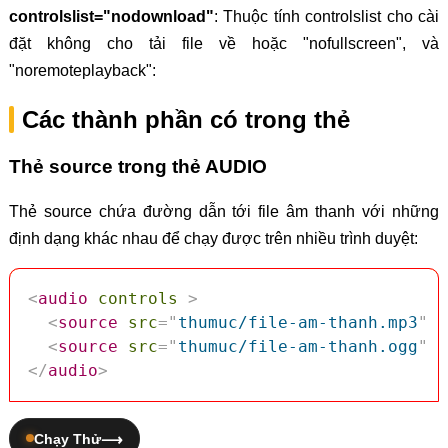
controlslist="nodownload"
: Thuộc tính controlslist cho cài
đặt không cho tải file về hoặc "nofullscreen", và
"noremoteplayback":
Các thành phần có trong thẻ
Thẻ source trong thẻ AUDIO
Thẻ source chứa đường dẫn tới file âm thanh với những
định dạng khác nhau để chạy được trên nhiều trình duyệt:
<
audio
controls
>
<
source
src
=
"
thumuc/file-am-thanh.mp3
"
t
<
source
src
=
"
thumuc/file-am-thanh.ogg
"
t
</
audio
>
Chạy Thử