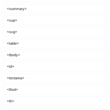
<summary>
<sup>
<svg>
<table>
<tbody>
<td>
<textarea>
<tfoot>
<th>