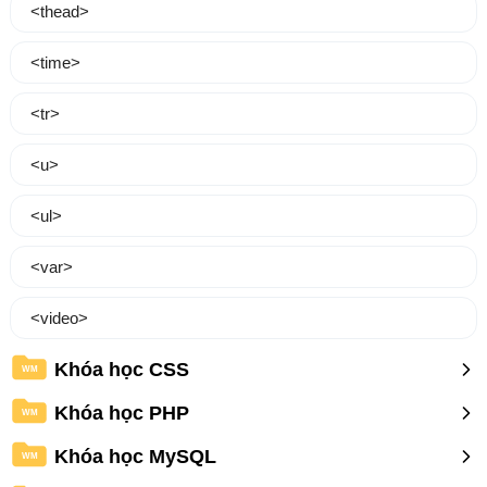
<thead>
<time>
<tr>
<u>
<ul>
<var>
<video>
Khóa học CSS
WM
Khóa học PHP
WM
Khóa học MySQL
WM