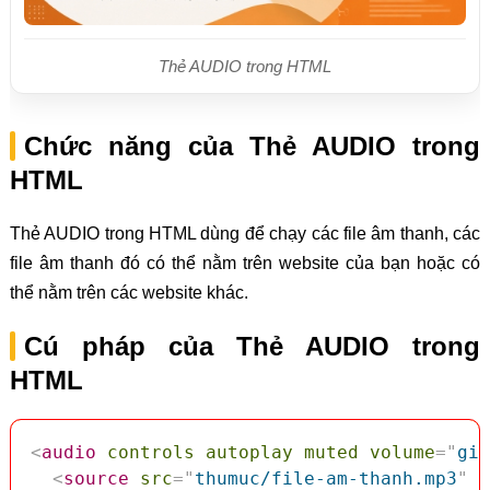
Thẻ AUDIO trong HTML
Chức năng của Thẻ AUDIO trong
HTML
Thẻ AUDIO trong HTML dùng để chạy các file âm thanh, các
file âm thanh đó có thể nằm trên website của bạn hoặc có
thể nằm trên các website khác.
Cú pháp của Thẻ AUDIO trong
HTML
<
audio
controls
autoplay
muted
volume
=
"
gia
<
source
src
=
"
thumuc/file-am-thanh.mp3
"
t