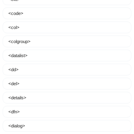
<code>
<col>
<colgroup>
<datalist>
<dd>
<del>
<details>
<dfn>
<dialog>