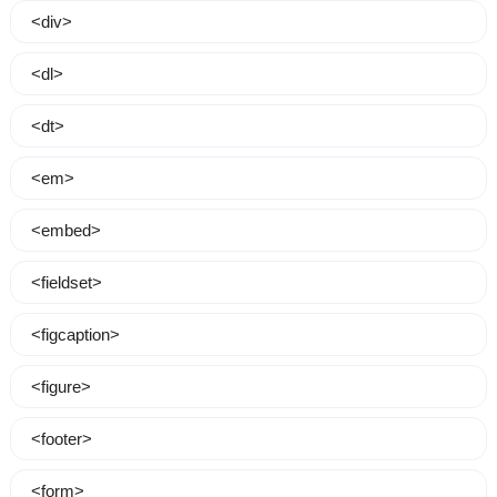
<div>
<dl>
<dt>
<em>
<embed>
<fieldset>
<figcaption>
<figure>
<footer>
<form>