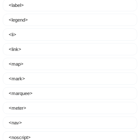
<label>
<legend>
<li>
<link>
<map>
<mark>
<marquee>
<meter>
<nav>
<noscript>