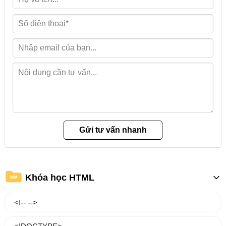
Khóa học HTML
WM
<!-- -->