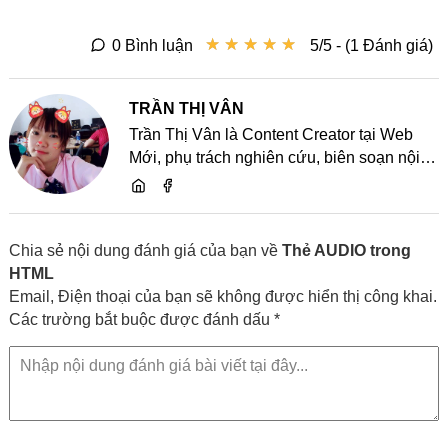
★
★
★
★
★
★
★
★
★
★
0 Bình luận
5/5 - (1 Đánh giá)
TRẦN THỊ VÂN
Trần Thị Vân là Content Creator tại Web
Mới, phụ trách nghiên cứu, biên soạn nội
dung và chia sẻ kiến thức về website, SEO,
lập trình cùng các xu hướng công nghệ
Chia sẻ nội dung đánh giá của bạn về
Thẻ AUDIO trong
HTML
Email, Điện thoại của bạn sẽ không được hiển thị công khai.
Các trường bắt buộc được đánh dấu *