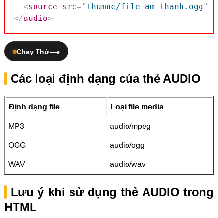
<
source
src
=
"
thumuc/file-am-thanh.ogg
"
t
</
audio
>
Chạy Thử
Các loại định dạng của thẻ AUDIO
Định dạng file
Loại file media
MP3
audio/mpeg
OGG
audio/ogg
WAV
audio/wav
Lưu ý khi sử dụng thẻ AUDIO trong
HTML