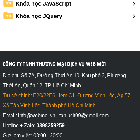
Khóa học JavaScript
WM
Khóa học JQuery
WM
CÔNG TY TNHH THƯƠNG MẠI DỊCH VỤ WEB MỚI
Địa chỉ: Số 7A, Đường Thới An 10, Khu phố 3, Phường
Thới An, Quận 12, TP. Hồ Chí Minh
Trụ sở chính: E20/22E6 Hẻm C1, Đường Vĩnh Lộc, Ấp 57,
Xã Tân Vĩnh Lộc, Thành phố Hồ Chí Minh
Email: info@webmoi.vn - tanlucit09@gmail.com
Hotline + Zalo:
0398259259
Giờ làm việc: 08:00 - 20:00