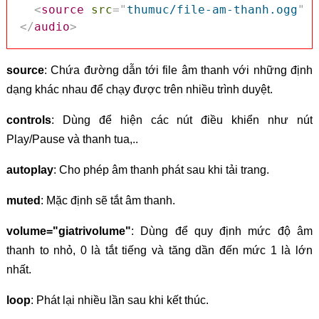
<
source
src
=
"
thumuc/file-am-thanh.ogg
"
t
</
audio
>
source
: Chứa đường dẫn tới file âm thanh với những định
dạng khác nhau để chạy được trên nhiều trình duyệt.
controls
: Dùng để hiện các nút điều khiển như nút
Play/Pause và thanh tua,..
autoplay
: Cho phép âm thanh phát sau khi tải trang.
muted
: Mặc định sẽ tắt âm thanh.
volume="giatrivolume"
: Dùng để quy định mức độ âm
thanh to nhỏ, 0 là tắt tiếng và tăng dần đến mức 1 là lớn
nhất.
loop
: Phát lại nhiều lần sau khi kết thúc.