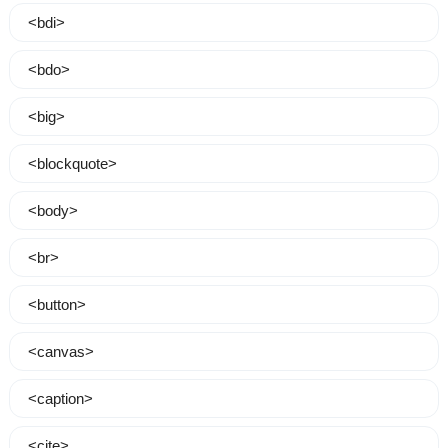
<bdi>
<bdo>
<big>
<blockquote>
<body>
<br>
<button>
<canvas>
<caption>
<cite>