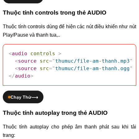
Thuộc tính controls trong thẻ AUDIO
Thuộc tính controls dùng để hiện các nút điều khiển như nút
Play/Pause và thanh tua,..
<
audio
controls
>
<
source
src
=
"
thumuc/file-am-thanh.mp3
"
t
<
source
src
=
"
thumuc/file-am-thanh.ogg
"
t
</
audio
>
Chạy Thử
Thuộc tính autoplay trong thẻ AUDIO
Thuộc tính autoplay cho phép âm thanh phát sau khi tải
trang: