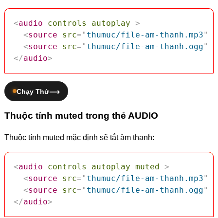
<
audio
controls
autoplay
>
<
source
src
=
"
thumuc/file-am-thanh.mp3
"
t
<
source
src
=
"
thumuc/file-am-thanh.ogg
"
t
</
audio
>
Chạy Thử
Thuộc tính muted trong thẻ AUDIO
Thuộc tính muted mặc định sẽ tắt âm thanh:
<
audio
controls
autoplay
muted
>
<
source
src
=
"
thumuc/file-am-thanh.mp3
"
t
<
source
src
=
"
thumuc/file-am-thanh.ogg
"
t
</
audio
>