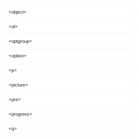
<object>
<ol>
<optgroup>
<option>
<p>
<picture>
<pre>
<progress>
<q>