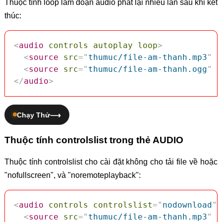
Thuộc tính loop làm đoạn audio phát lại nhiều lần sau khi kết
thúc:
<
audio
controls
autoplay
loop
>
<
source
src
=
"
thumuc/file-am-thanh.mp3
"
t
<
source
src
=
"
thumuc/file-am-thanh.ogg
"
t
</
audio
>
Chạy Thử
Thuộc tính controlslist trong thẻ AUDIO
Thuộc tính controlslist cho cài đặt không cho tải file về hoặc
"nofullscreen", và "noremoteplayback":
<
audio
controls
controlslist
=
"
nodownload
"
>
<
source
src
=
"
thumuc/file-am-thanh.mp3
"
t