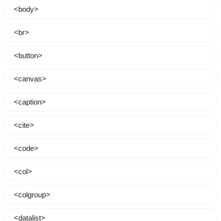
<body>
<br>
<button>
<canvas>
<caption>
<cite>
<code>
<col>
<colgroup>
<datalist>