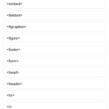
<embed>
<fieldset>
<figcaption>
<figure>
<footer>
<form>
<head>
<header>
<hr>
<i>