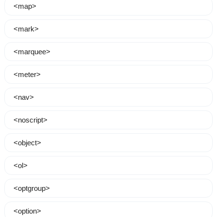
<map>
<mark>
<marquee>
<meter>
<nav>
<noscript>
<object>
<ol>
<optgroup>
<option>