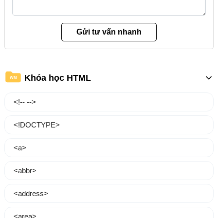
Khóa học HTML
WM
<!-- -->
<!DOCTYPE>
<a>
<abbr>
<address>
<area>