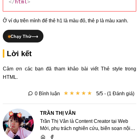
</
html
>
Ở ví dụ trên mình để thẻ h1 là màu đỏ, thẻ p là màu xanh.
Chạy Thử
Lời kết
Cảm ơn các bạn đã tham khảo bài viết Thẻ style trong
HTML.
★
★
★
★
★
★
★
★
★
★
0 Bình luận
5/5 - (1 Đánh giá)
TRẦN THỊ VÂN
Trần Thị Vân là Content Creator tại Web
Mới, phụ trách nghiên cứu, biên soạn nội
dung và chia sẻ kiến thức về website, SEO,