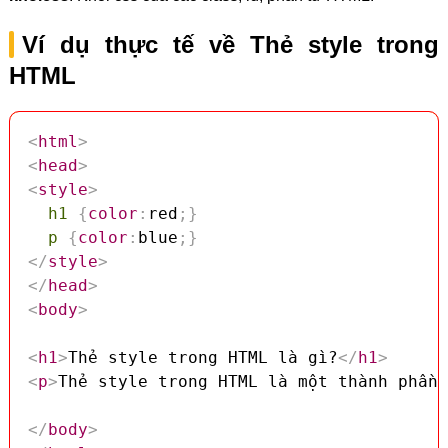
Ví dụ thực tế về Thẻ style trong
HTML
<
html
>
<
head
>
<
style
>
h1
{
color
:
red
;
}
p
{
color
:
blue
;
}
</
style
>
</
head
>
<
body
>
<
h1
>
Thẻ style trong HTML là gì?
</
h1
>
<
p
>
Thẻ style trong HTML là một thành phần 
</
body
>