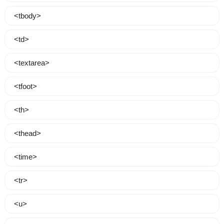
<tbody>
<td>
<textarea>
<tfoot>
<th>
<thead>
<time>
<tr>
<u>