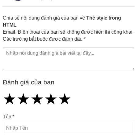
lập trình cùng các xu hướng công nghệ
Chia sẻ nội dung đánh giá của bạn về
Thẻ style trong
HTML
Email, Điện thoại của bạn sẽ không được hiển thị công khai.
Các trường bắt buộc được đánh dấu *
Đánh giá của bạn
★
★
★
★
★
★
★
★
★
★
★
★
★
★
★
Tên *