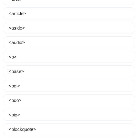
<article>
<aside>
<audio>
<b>
<base>
<bdi>
<bdo>
<big>
<blockquote>