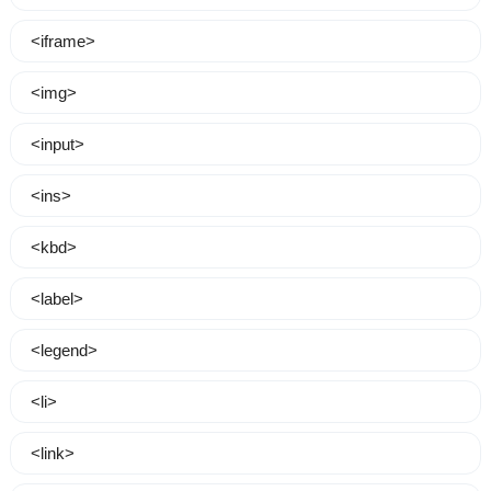
<iframe>
<img>
<input>
<ins>
<kbd>
<label>
<legend>
<li>
<link>