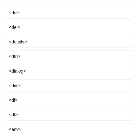
<dd>
<del>
<details>
<dfn>
<dialog>
<div>
<dl>
<dt>
<em>