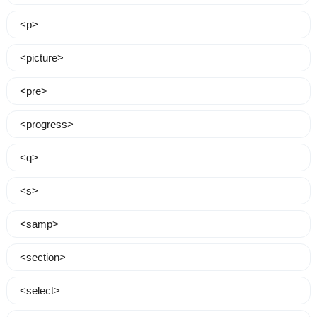
<p>
<picture>
<pre>
<progress>
<q>
<s>
<samp>
<section>
<select>