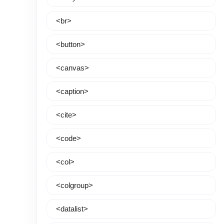
<br>
<button>
<canvas>
<caption>
<cite>
<code>
<col>
<colgroup>
<datalist>