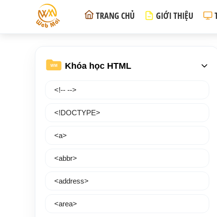
TRANG CHỦ
GIỚI THIỆU
Khóa học HTML
WM
<!-- -->
<!DOCTYPE>
<a>
<abbr>
<address>
<area>