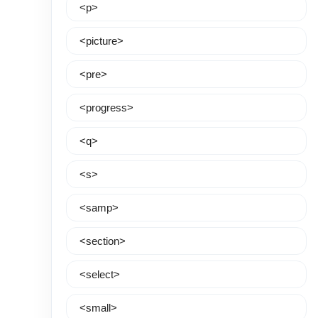
<p>
<picture>
<pre>
<progress>
<q>
<s>
<samp>
<section>
<select>
<small>