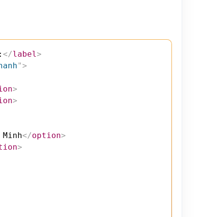
:
</
label
>
hanh
"
>
ion
>
ion
>
 Minh
</
option
>
tion
>