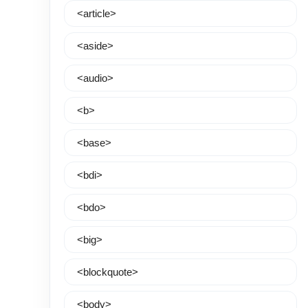
<article>
<aside>
<audio>
<b>
<base>
<bdi>
<bdo>
<big>
<blockquote>
<body>