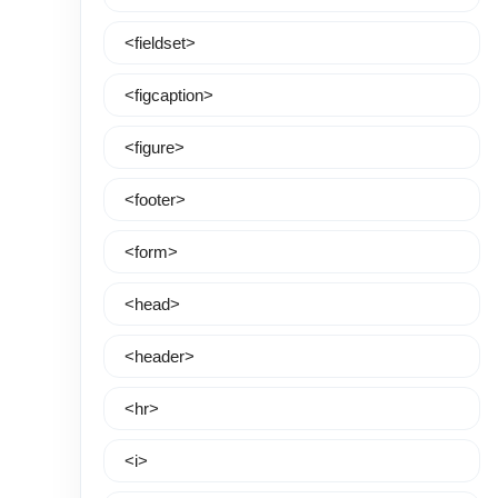
<fieldset>
<figcaption>
<figure>
<footer>
<form>
<head>
<header>
<hr>
<i>