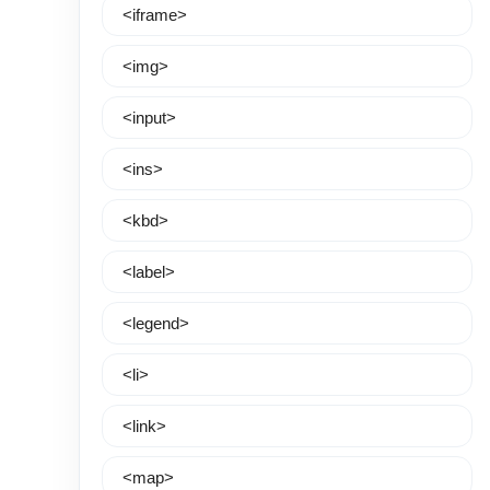
<iframe>
<img>
<input>
<ins>
<kbd>
<label>
<legend>
<li>
<link>
<map>