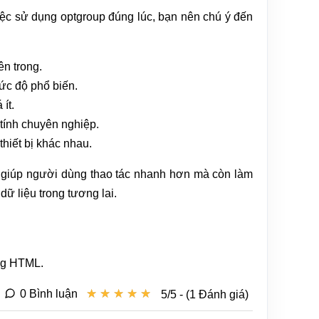
iệc sử dụng optgroup đúng lúc, bạn nên chú ý đến
n trong.
ức độ phổ biến.
ít.
tính chuyên nghiệp.
thiết bị khác nhau.
 giúp người dùng thao tác nhanh hơn mà còn làm
ữ liệu trong tương lai.
ong HTML.
★
★
★
★
★
★
★
★
★
★
0 Bình luận
5/5 - (1 Đánh giá)