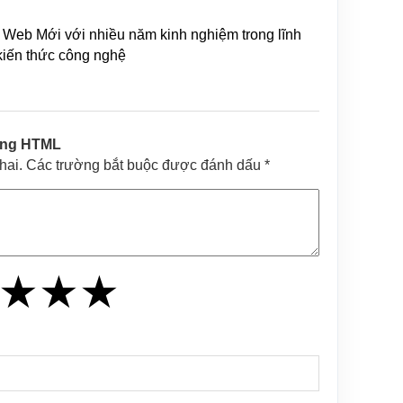
Web Mới với nhiều năm kinh nghiệm trong lĩnh
 kiến thức công nghệ
ong HTML
khai. Các trường bắt buộc được đánh dấu *
★
★
★
★
★
★