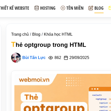
THIẾT KẾ WEBSITE
HOSTING
TÊN MIỀN
BLOG
Trang chủ
Blog
Khóa học HTML
T
hẻ optgroup trong HTML
Bùi Tấn Lực
862
29/09/2025