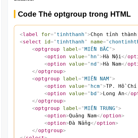
Code Thẻ optgroup trong HTML
<
label
for
=
"
tinhthanh
"
>
Chọn tỉnh thành
<
select
id
=
"
tinhthanh
"
name
=
"
chontinht
<
optgroup
label
=
"
MIỀN BẮC
"
>
<
option
value
=
"
hn
"
>
Hà Nội
</
opt
<
option
value
=
"
nd
"
>
Hà Nam
</
opt
</
optgroup
>
<
optgroup
label
=
"
MIỀN NAM
"
>
<
option
value
=
"
hcm
"
>
TP. Hồ Chí
<
option
value
=
"
bd
"
>
Long An
</
op
</
optgroup
>
<
optgroup
label
=
"
MIỀN TRUNG
"
>
<
option
>
Quảng Nam
</
option
>
<
option
>
Đà Nẳng
</
option
>
</
optgroup
>
</
select
>