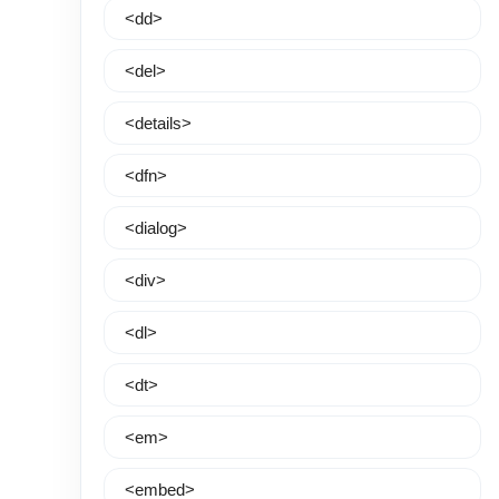
<dd>
<del>
<details>
<dfn>
<dialog>
<div>
<dl>
<dt>
<em>
<embed>