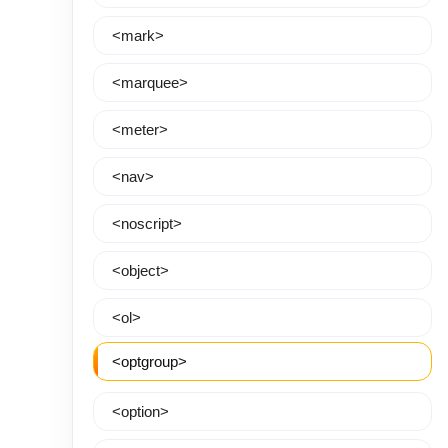
<mark>
<marquee>
<meter>
<nav>
<noscript>
<object>
<ol>
<optgroup>
<option>