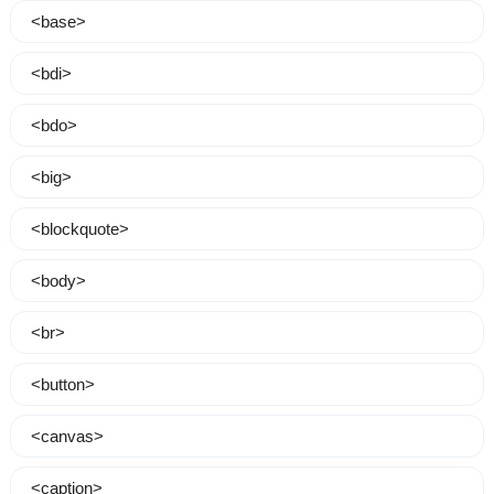
<base>
<bdi>
<bdo>
<big>
<blockquote>
<body>
<br>
<button>
<canvas>
<caption>