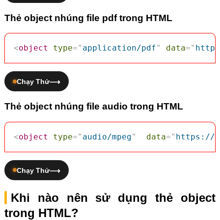
Thẻ object nhúng file pdf trong HTML
<
object
type
=
"
application/pdf
"
data
=
"
https
Chạy Thử
Thẻ object nhúng file audio trong HTML
<
object
type
=
"
audio/mpeg
"
data
=
"
https://w
Chạy Thử
Khi nào nên sử dụng thẻ object
trong HTML?