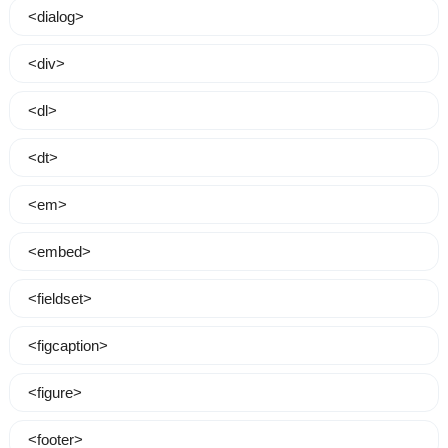
<dialog>
<div>
<dl>
<dt>
<em>
<embed>
<fieldset>
<figcaption>
<figure>
<footer>