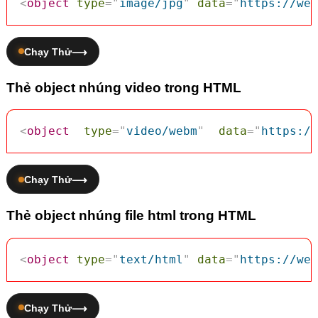
<
object
type
=
"
image/jpg
"
data
=
"
https://web
Chạy Thử
Thẻ object nhúng video trong HTML
<
object
type
=
"
video/webm
"
data
=
"
https://
Chạy Thử
Thẻ object nhúng file html trong HTML
<
object
type
=
"
text/html
"
data
=
"
https://web
Chạy Thử