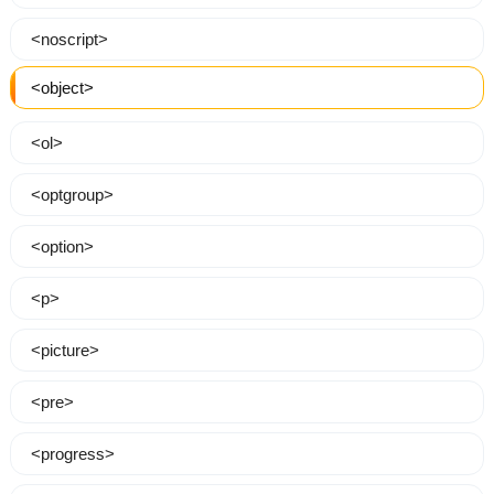
<noscript>
<object>
<ol>
<optgroup>
<option>
<p>
<picture>
<pre>
<progress>