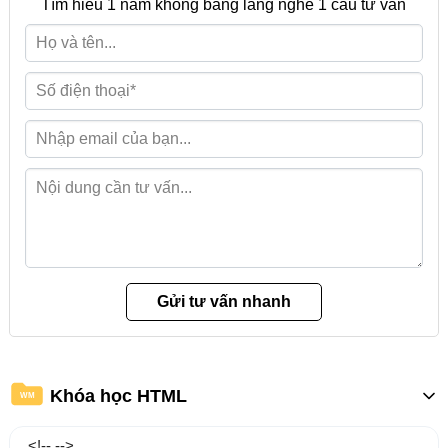
Tìm hiểu 1 năm không bằng lắng nghe 1 câu tư vấn
Khóa học HTML
WM
<!-- -->