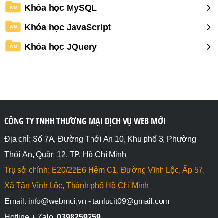
Khóa học MySQL
WM
Khóa học JavaScript
WM
Khóa học JQuery
WM
CÔNG TY TNHH THƯƠNG MẠI DỊCH VỤ WEB MỚI
Địa chỉ: Số 7A, Đường Thới An 10, Khu phố 3, Phường
Thới An, Quận 12, TP. Hồ Chí Minh
Trụ sở chính: E20/22E6 Hẻm C1, Đường Vĩnh Lộc, Ấp 57,
Xã Tân Vĩnh Lộc, Thành phố Hồ Chí Minh
Email: info@webmoi.vn - tanlucit09@gmail.com
Hotline + Zalo:
0398259259