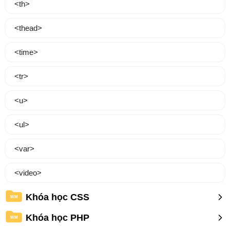
<th>
<thead>
<time>
<tr>
<u>
<ul>
<var>
<video>
Khóa học CSS
WM
Khóa học PHP
WM