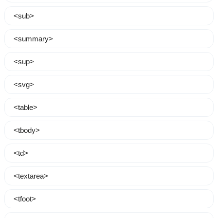
<sub>
<summary>
<sup>
<svg>
<table>
<tbody>
<td>
<textarea>
<tfoot>