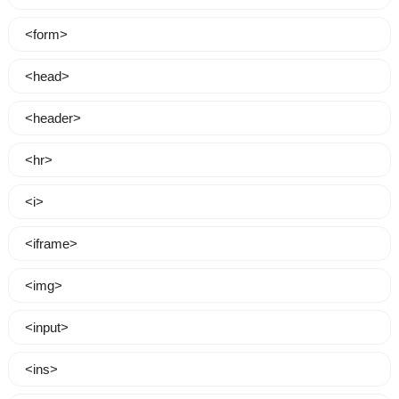
<form>
<head>
<header>
<hr>
<i>
<iframe>
<img>
<input>
<ins>