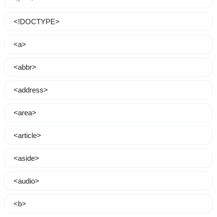
<!DOCTYPE>
<a>
<abbr>
<address>
<area>
<article>
<aside>
<audio>
<b>