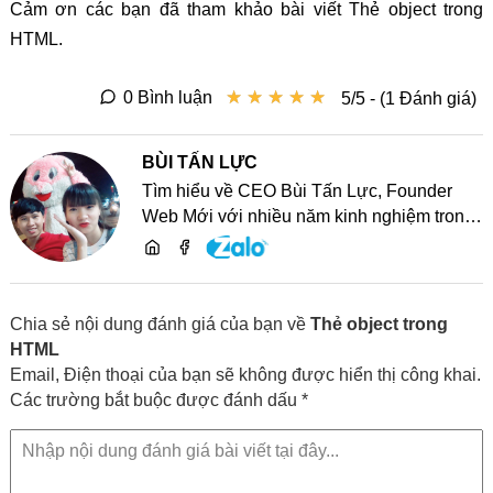
Cảm ơn các bạn đã tham khảo bài viết Thẻ object trong
HTML.
★
★
★
★
★
★
★
★
★
★
0 Bình luận
5/5 - (1 Đánh giá)
BÙI TẤN LỰC
Tìm hiểu về CEO Bùi Tấn Lực, Founder
Web Mới với nhiều năm kinh nghiệm trong
lĩnh vực phát triển website, SEO và chia sẻ
kiến thức công nghệ
Chia sẻ nội dung đánh giá của bạn về
Thẻ object trong
HTML
Email, Điện thoại của bạn sẽ không được hiển thị công khai.
Các trường bắt buộc được đánh dấu *