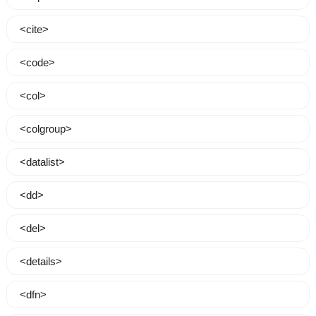
<cite>
<code>
<col>
<colgroup>
<datalist>
<dd>
<del>
<details>
<dfn>