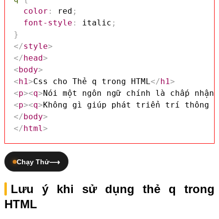
color
:
 red
;
font-style
:
 italic
;
}
</
style
>
</
head
>
<
body
>
<
h1
>
Css cho Thẻ q trong HTML
</
h1
>
<
p
>
<
q
>
Nói một ngôn ngữ chính là chấp nhận 
<
p
>
<
q
>
Không gì giúp phát triển trí thông m
</
body
>
</
html
>
Chạy Thử
Lưu ý khi sử dụng thẻ q trong
HTML