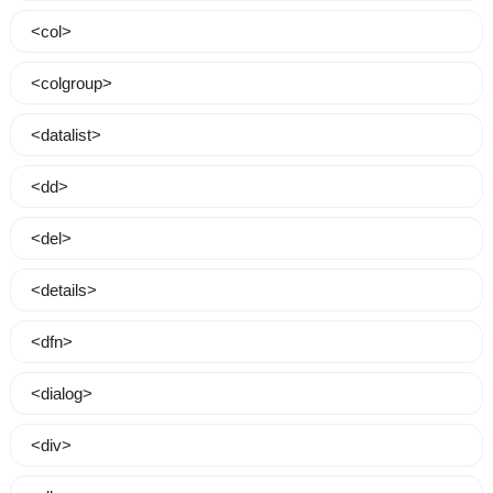
<col>
<colgroup>
<datalist>
<dd>
<del>
<details>
<dfn>
<dialog>
<div>