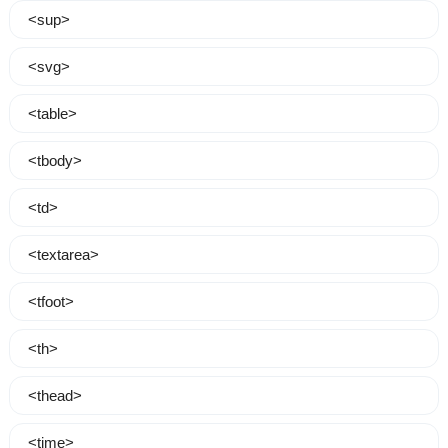
<sup>
<svg>
<table>
<tbody>
<td>
<textarea>
<tfoot>
<th>
<thead>
<time>