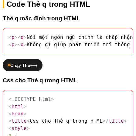
Code Thẻ q trong HTML
Thẻ q mặc định trong HTML
<
p
>
<
q
>
Nói một ngôn ngữ chính là chấp nhận 
<
p
>
<
q
>
Không gì giúp phát triển trí thông m
Chạy Thử
Css cho Thẻ q trong HTML
<!
DOCTYPE
html
>
<
html
>
<
head
>
<
title
>
Css cho Thẻ q trong HTML
</
title
>
<
style
>
q
{