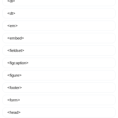
<dl>
<dt>
<em>
<embed>
<fieldset>
<figcaption>
<figure>
<footer>
<form>
<head>