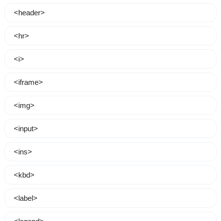
<header>
<hr>
<i>
<iframe>
<img>
<input>
<ins>
<kbd>
<label>