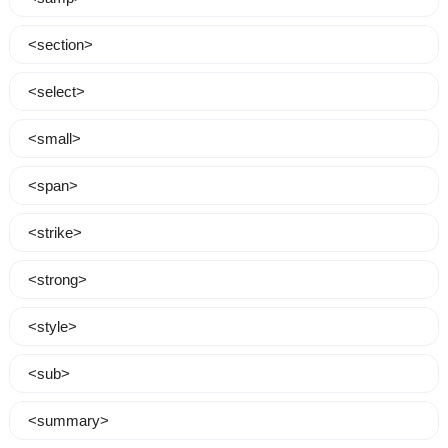
<section>
<select>
<small>
<span>
<strike>
<strong>
<style>
<sub>
<summary>