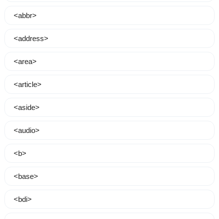
<abbr>
<address>
<area>
<article>
<aside>
<audio>
<b>
<base>
<bdi>