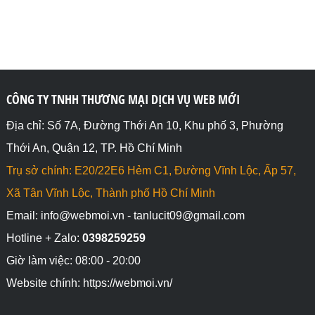
CÔNG TY TNHH THƯƠNG MẠI DỊCH VỤ WEB MỚI
Địa chỉ: Số 7A, Đường Thới An 10, Khu phố 3, Phường
Thới An, Quận 12, TP. Hồ Chí Minh
Trụ sở chính: E20/22E6 Hẻm C1, Đường Vĩnh Lộc, Ấp 57,
Xã Tân Vĩnh Lộc, Thành phố Hồ Chí Minh
Email: info@webmoi.vn - tanlucit09@gmail.com
Hotline + Zalo:
0398259259
Giờ làm việc: 08:00 - 20:00
Website chính: https://webmoi.vn/