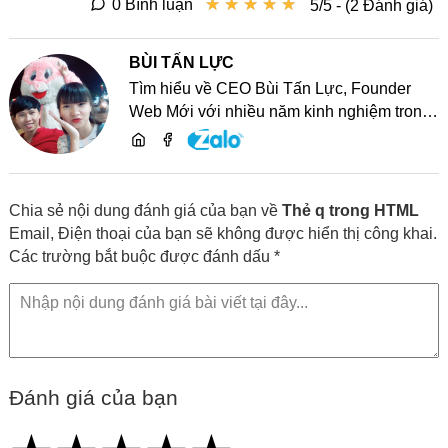
★
★
★
★
★
★
★
★
★
★
0 Bình luận
5/5 - (2 Đánh giá)
BÙI TẤN LỰC
Tìm hiểu về CEO Bùi Tấn Lực, Founder
Web Mới với nhiều năm kinh nghiệm trong
lĩnh vực phát triển website, SEO và chia sẻ
kiến thức công nghệ
Chia sẻ nội dung đánh giá của bạn về
Thẻ q trong HTML
Email, Điện thoại của bạn sẽ không được hiển thị công khai.
Các trường bắt buộc được đánh dấu *
Đánh giá của bạn