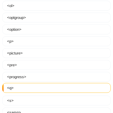
<ol>
<optgroup>
<option>
<p>
<picture>
<pre>
<progress>
<q>
<s>
<samp>