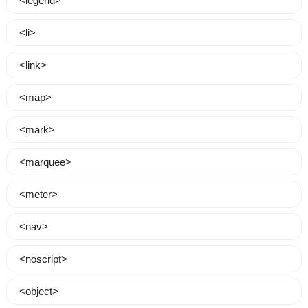
<legend>
<li>
<link>
<map>
<mark>
<marquee>
<meter>
<nav>
<noscript>
<object>