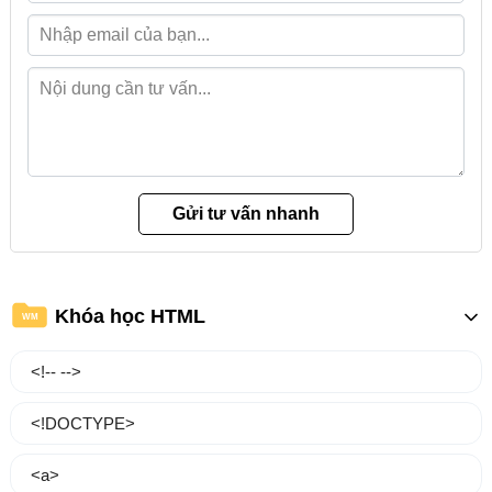
Khóa học HTML
WM
<!-- -->
<!DOCTYPE>
<a>