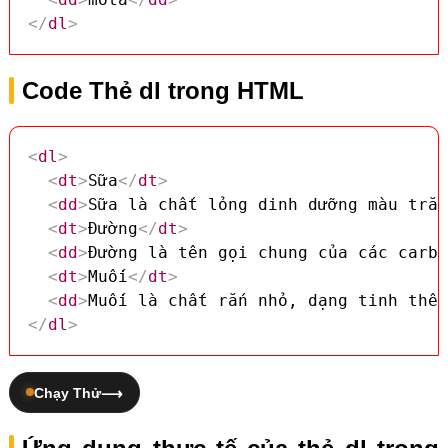
</
dl
>
Code Thẻ dl trong HTML
<
dl
>
<
dt
>
Sữa
</
dt
>
<
dd
>
Sữa là chất lỏng dinh dưỡng màu trắn
<
dt
>
Đường
</
dt
>
<
dd
>
Đường là tên gọi chung của các carbo
<
dt
>
Muối
</
dt
>
<
dd
>
Muối là chất rắn nhỏ, dạng tinh thể,
</
dl
>
Chạy Thử