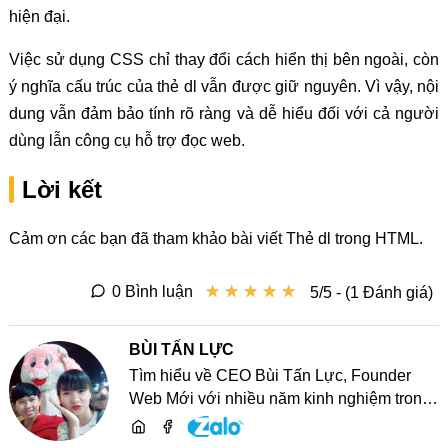
hiện đại.
Việc sử dụng CSS chỉ thay đổi cách hiển thị bên ngoài, còn
ý nghĩa cấu trúc của thẻ dl vẫn được giữ nguyên. Vì vậy, nội
dung vẫn đảm bảo tính rõ ràng và dễ hiểu đối với cả người
dùng lẫn công cụ hỗ trợ đọc web.
Lời kết
Cảm ơn các bạn đã tham khảo bài viết Thẻ dl trong HTML.
★
★
★
★
★
★
★
★
★
★
0 Bình luận
5/5 - (1 Đánh giá)
BÙI TẤN LỰC
Tìm hiểu về CEO Bùi Tấn Lực, Founder
Web Mới với nhiều năm kinh nghiệm trong
lĩnh vực phát triển website, SEO và chia sẻ
kiến thức công nghệ