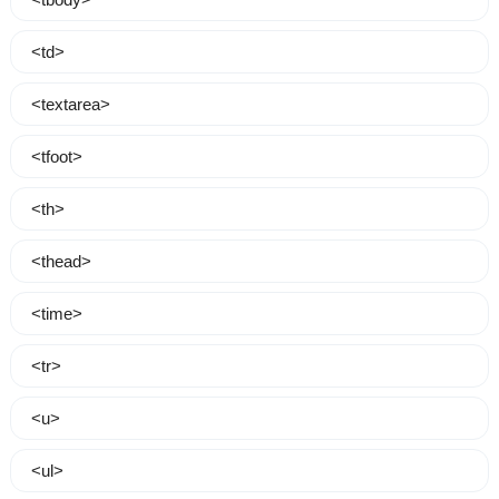
<td>
<textarea>
<tfoot>
<th>
<thead>
<time>
<tr>
<u>
<ul>