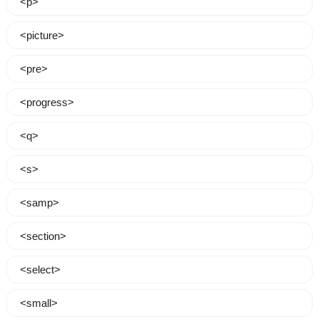
<p>
<picture>
<pre>
<progress>
<q>
<s>
<samp>
<section>
<select>
<small>