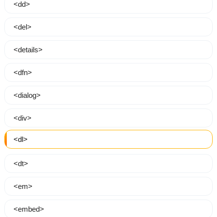
<dd>
<del>
<details>
<dfn>
<dialog>
<div>
<dl>
<dt>
<em>
<embed>