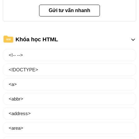
Khóa học HTML
WM
<!-- -->
<!DOCTYPE>
<a>
<abbr>
<address>
<area>