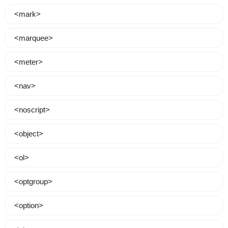
<mark>
<marquee>
<meter>
<nav>
<noscript>
<object>
<ol>
<optgroup>
<option>