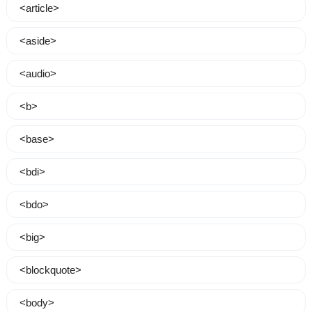
<article>
<aside>
<audio>
<b>
<base>
<bdi>
<bdo>
<big>
<blockquote>
<body>