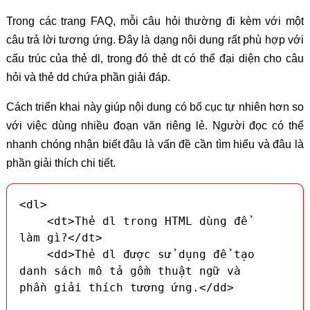
Trong các trang FAQ, mỗi câu hỏi thường đi kèm với một
câu trả lời tương ứng. Đây là dạng nội dung rất phù hợp với
cấu trúc của thẻ dl, trong đó thẻ dt có thể đại diện cho câu
hỏi và thẻ dd chứa phần giải đáp.
Cách triển khai này giúp nội dung có bố cục tự nhiên hơn so
với việc dùng nhiều đoạn văn riêng lẻ. Người đọc có thể
nhanh chóng nhận biết đâu là vấn đề cần tìm hiểu và đâu là
phần giải thích chi tiết.
<dl>

    <dt>Thẻ dl trong HTML dùng để 
làm gì?</dt>

    <dd>Thẻ dl được sử dụng để tạo 
danh sách mô tả gồm thuật ngữ và 
phần giải thích tương ứng.</dd>
