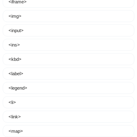
<iframe>
<img>
<input>
<ins>
<kbd>
<label>
<legend>
<li>
<link>
<map>