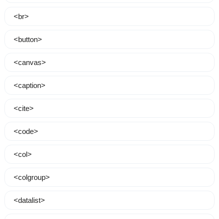
<br>
<button>
<canvas>
<caption>
<cite>
<code>
<col>
<colgroup>
<datalist>