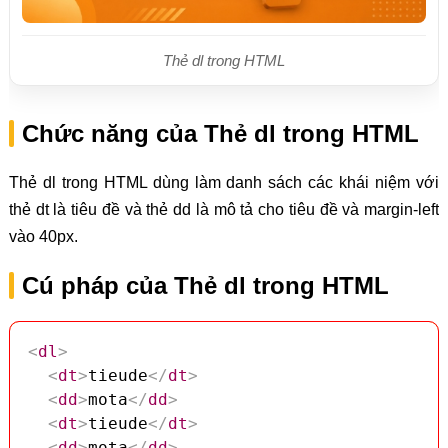
Thẻ dl trong HTML
Chức năng của Thẻ dl trong HTML
Thẻ dl trong HTML dùng làm danh sách các khái niệm với
thẻ dt là tiêu đề và thẻ dd là mô tả cho tiêu đề và margin-left
vào 40px.
Cú pháp của Thẻ dl trong HTML
<
dl
>
<
dt
>
tieude
</
dt
>
<
dd
>
mota
</
dd
>
<
dt
>
tieude
</
dt
>
<
dd
>
mota
</
dd
>