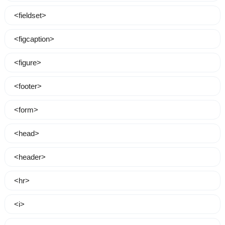
<fieldset>
<figcaption>
<figure>
<footer>
<form>
<head>
<header>
<hr>
<i>