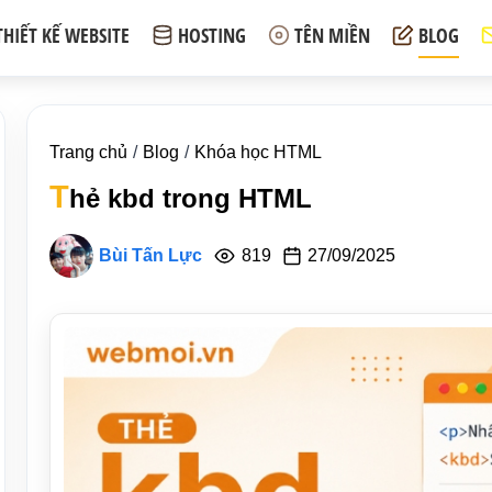
THIẾT KẾ WEBSITE
HOSTING
TÊN MIỀN
BLOG
Trang chủ
Blog
Khóa học HTML
T
hẻ kbd trong HTML
Bùi Tấn Lực
819
27/09/2025