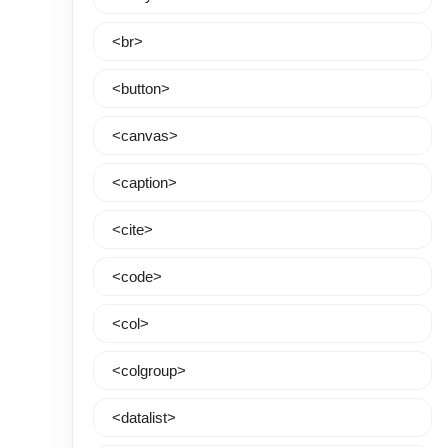
<br>
<button>
<canvas>
<caption>
<cite>
<code>
<col>
<colgroup>
<datalist>