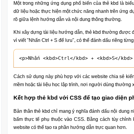
Một trong những ứng dụng phổ biến của thẻ kbd là biểu
dữ liệu hoặc thực hiện một chức năng nhanh trên ứng dụ
rõ giữa lệnh hướng dẫn và nội dung thông thường.
Khi xây dựng tài liệu hướng dẫn, thẻ kbd thường được đặ
vì viết "Nhấn Ctrl + S để lưu", có thể đánh dấu riêng từn
<p>Nhấn <kbd>Ctrl</kbd> + <kbd>S</kbd>
Cách sử dụng này phù hợp với các website chia sẻ kiế
mềm hoặc tài liệu học lập trình, nơi người dùng thường 
Kết hợp thẻ kbd với CSS để tạo giao diện 
Bản thân thẻ kbd chỉ mang ý nghĩa đánh dấu nội dung nh
bấm thực tế phụ thuộc vào CSS. Bằng cách tùy chỉnh 
website có thể tạo ra phần hướng dẫn trực quan hơn.