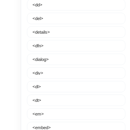
<dd>
<del>
<details>
<dfn>
<dialog>
<div>
<dl>
<dt>
<em>
<embed>