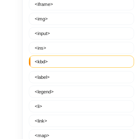
<iframe>
<img>
<input>
<ins>
<kbd>
<label>
<legend>
<li>
<link>
<map>