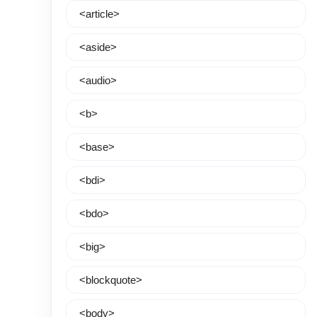
<article>
<aside>
<audio>
<b>
<base>
<bdi>
<bdo>
<big>
<blockquote>
<body>