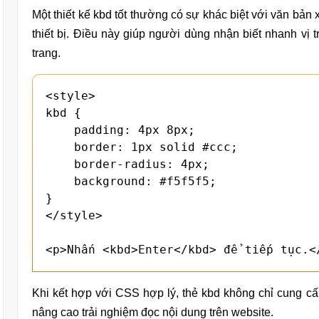
Một thiết kế kbd tốt thường có sự khác biệt với văn bả
thiết bị. Điều này giúp người dùng nhận biết nhanh vị 
trang.
<style>

kbd {

    padding: 4px 8px;

    border: 1px solid #ccc;

    border-radius: 4px;

    background: #f5f5f5;

}

</style>

<p>Nhấn <kbd>Enter</kbd> để tiếp tục.<
Khi kết hợp với CSS hợp lý, thẻ kbd không chỉ cung 
nâng cao trải nghiệm đọc nội dung trên website.