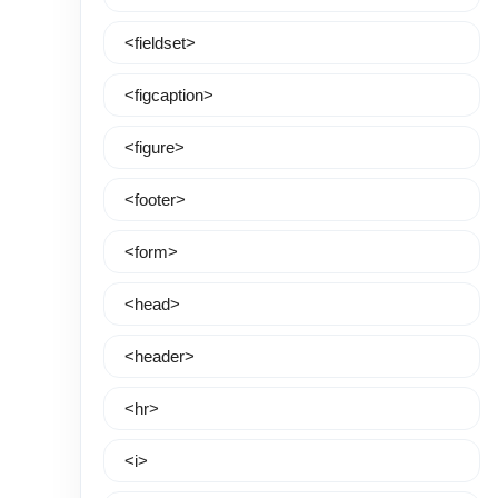
<fieldset>
<figcaption>
<figure>
<footer>
<form>
<head>
<header>
<hr>
<i>