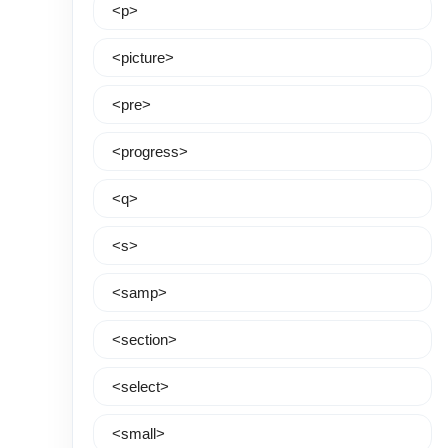
<p>
<picture>
<pre>
<progress>
<q>
<s>
<samp>
<section>
<select>
<small>