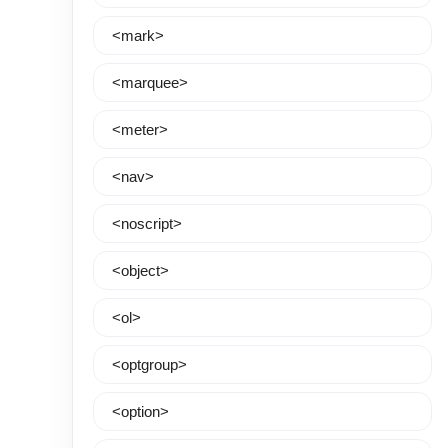
<mark>
<marquee>
<meter>
<nav>
<noscript>
<object>
<ol>
<optgroup>
<option>