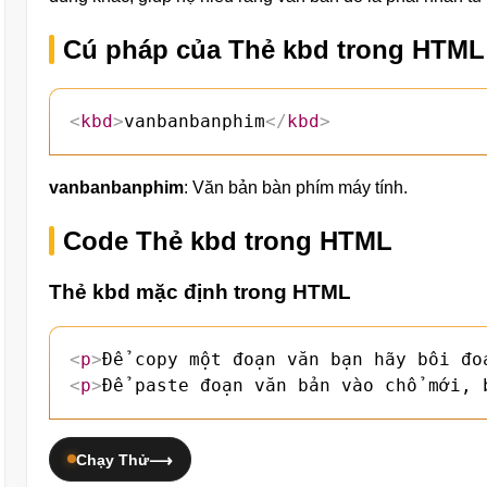
Cú pháp của Thẻ kbd trong HTML
<
kbd
>
vanbanbanphim
</
kbd
>
vanbanbanphim
: Văn bản bàn phím máy tính.
Code Thẻ kbd trong HTML
Thẻ kbd mặc định trong HTML
<
p
>
Để copy một đoạn văn bạn hãy bôi đo
<
p
>
Để paste đoạn văn bản vào chổ mới, 
Chạy Thử