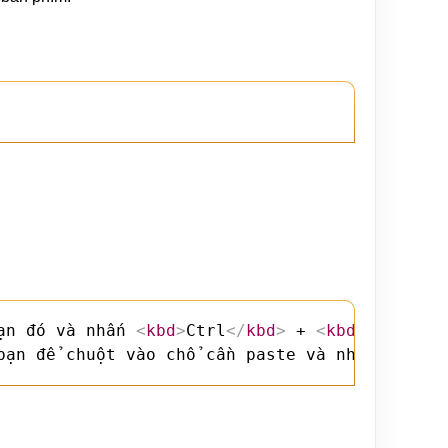
ạn đó và nhấn 
<
kbd
>
Ctrl
</
kbd
>
 + 
<
kbd
>
C
</
kbd
>
<
bạn để chuột vào chổ cần paste và nhấn 
<
kbd
>
C