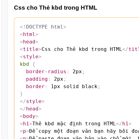
Css cho Thẻ kbd trong HTML
<!
DOCTYPE
html
>
<
html
>
<
head
>
<
title
>
Css cho Thẻ kbd trong HTML
</
tit
<
style
>
kbd
{
border-radius
:
 2px
;
padding
:
 2px
;
border
:
 1px solid black
;
}
</
style
>
</
head
>
<
body
>
<
h1
>
Thẻ kbd mặc định trong HTML
</
h1
>
<
p
>
Để copy một đoạn văn bạn hãy bôi đo
<
p
>
Để paste đoạn văn bản vào chổ mới, 