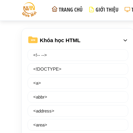
TRANG CHỦ
GIỚI THIỆU
Khóa học HTML
WM
<!-- -->
<!DOCTYPE>
<a>
<abbr>
<address>
<area>