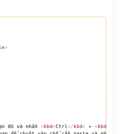
le
>
ạn đó và nhấn 
<
kbd
>
Ctrl
</
kbd
>
 + 
<
kbd
>
C
</
kbd
>
<
bạn để chuột vào chổ cần paste và nhấn 
<
kbd
>
C