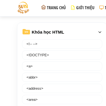
TRANG CHỦ
GIỚI THIỆU
Khóa học HTML
WM
<!-- -->
<!DOCTYPE>
<a>
<abbr>
<address>
<area>