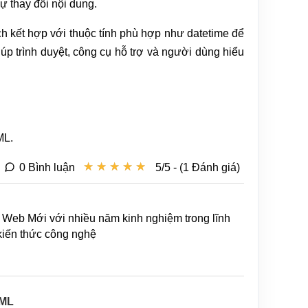
ự thay đổi nội dung.
h kết hợp với thuộc tính phù hợp như datetime để
úp trình duyệt, công cụ hỗ trợ và người dùng hiểu
ML.
★
★
★
★
★
★
★
★
★
★
0 Bình luận
5/5 - (1 Đánh giá)
Web Mới với nhiều năm kinh nghiệm trong lĩnh
 kiến thức công nghệ
TML