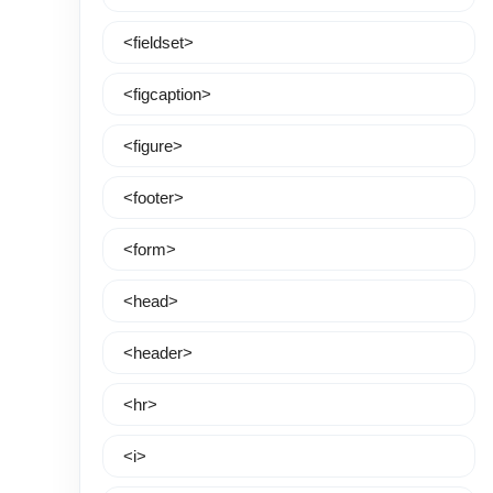
<fieldset>
<figcaption>
<figure>
<footer>
<form>
<head>
<header>
<hr>
<i>