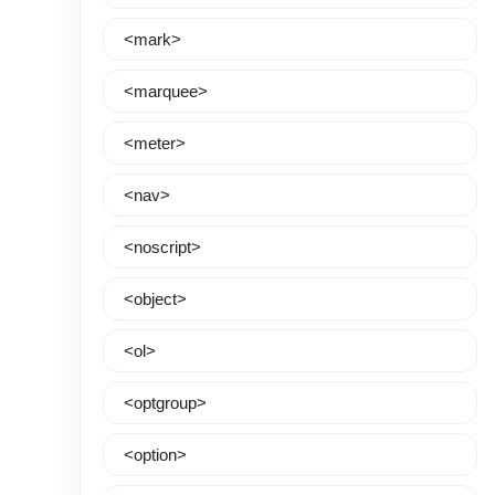
<mark>
<marquee>
<meter>
<nav>
<noscript>
<object>
<ol>
<optgroup>
<option>