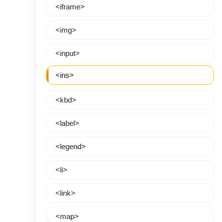
<iframe>
<img>
<input>
<ins>
<kbd>
<label>
<legend>
<li>
<link>
<map>