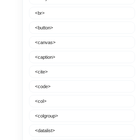
<br>
<button>
<canvas>
<caption>
<cite>
<code>
<col>
<colgroup>
<datalist>