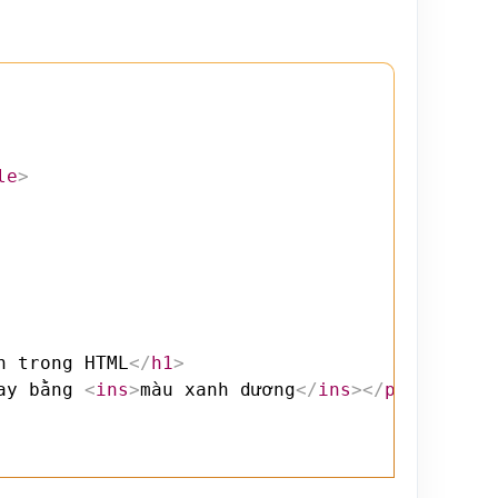
le
>
h trong HTML
</
h1
>
ay bằng 
<
ins
>
màu xanh dương
</
ins
>
</
p
>