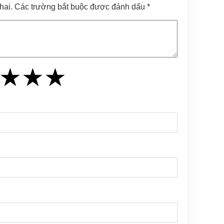
khai. Các trường bắt buộc được đánh dấu *
★
★
★
★
★
★