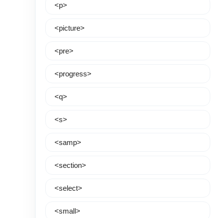
<p>
<picture>
<pre>
<progress>
<q>
<s>
<samp>
<section>
<select>
<small>