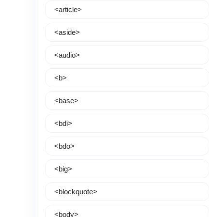
<article>
<aside>
<audio>
<b>
<base>
<bdi>
<bdo>
<big>
<blockquote>
<body>