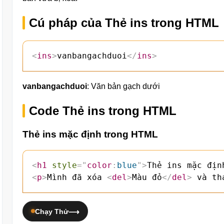
Cú pháp của Thẻ ins trong HTML
<
ins
>
vanbangachduoi
</
ins
>
vanbangachduoi
: Văn bản gạch dưới
Code Thẻ ins trong HTML
Thẻ ins mặc định trong HTML
<
h1
style
=
"
color
:
blue
"
>
Thẻ ins mặc địn
<
p
>
Mình đã xóa 
<
del
>
Màu đỏ
</
del
>
 và th
Chạy Thử