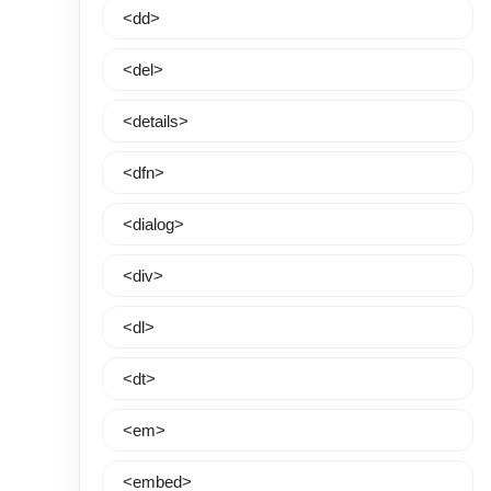
<dd>
<del>
<details>
<dfn>
<dialog>
<div>
<dl>
<dt>
<em>
<embed>