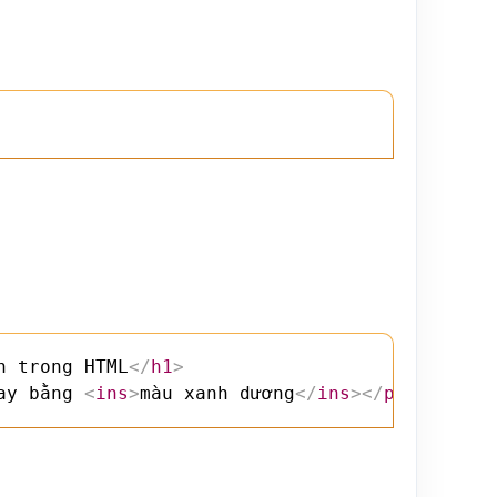
h trong HTML
</
h1
>
ay bằng 
<
ins
>
màu xanh dương
</
ins
>
</
p
>