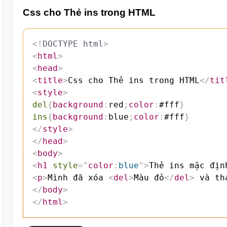
Css cho Thẻ ins trong HTML
<!
DOCTYPE
html
>
<
html
>
<
head
>
<
title
>
Css cho Thẻ ins trong HTML
</
tit
<
style
>
del
{
background
:
red
;
color
:
#fff
}
ins
{
background
:
blue
;
color
:
#fff
}
</
style
>
</
head
>
<
body
>
<
h1
style
=
"
color
:
blue
"
>
Thẻ ins mặc địn
<
p
>
Mình đã xóa 
<
del
>
Màu đỏ
</
del
>
 và th
</
body
>
</
html
>