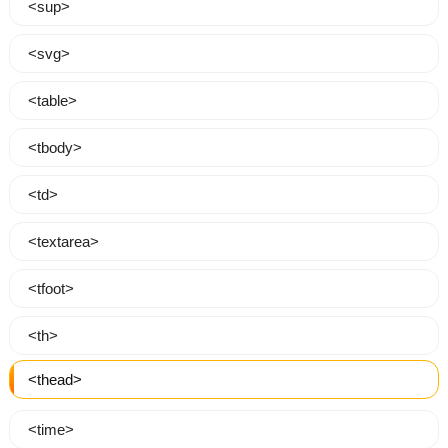
<sup>
<svg>
<table>
<tbody>
<td>
<textarea>
<tfoot>
<th>
<thead>
<time>