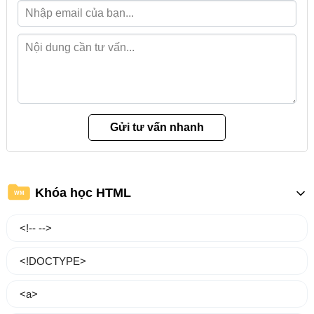
Khóa học HTML
WM
<!-- -->
<!DOCTYPE>
<a>