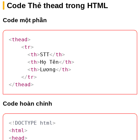
Code Thẻ thead trong HTML
Code một phần
<
thead
>
<
tr
>
<
th
>
STT
</
th
>
<
th
>
Họ Tên
</
th
>
<
th
>
Lương
</
th
>
</
tr
>
</
thead
>
Code hoàn chỉnh
<!
DOCTYPE
html
>
<
html
>
<
head
>