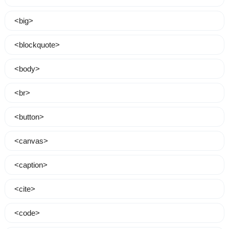
<big>
<blockquote>
<body>
<br>
<button>
<canvas>
<caption>
<cite>
<code>