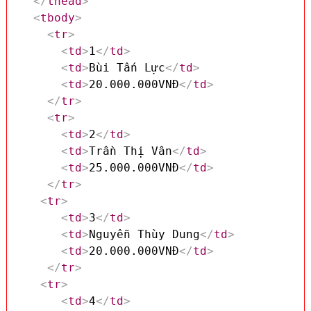
</
thead
>
<
tbody
>
<
tr
>
<
td
>
1
</
td
>
<
td
>
Bùi Tấn Lực
</
td
>
<
td
>
20.000.000VNĐ
</
td
>
</
tr
>
<
tr
>
<
td
>
2
</
td
>
<
td
>
Trần Thị Vân
</
td
>
<
td
>
25.000.000VNĐ
</
td
>
</
tr
>
<
tr
>
<
td
>
3
</
td
>
<
td
>
Nguyễn Thùy Dung
</
td
>
<
td
>
20.000.000VNĐ
</
td
>
</
tr
>
<
tr
>
<
td
>
4
</
td
>