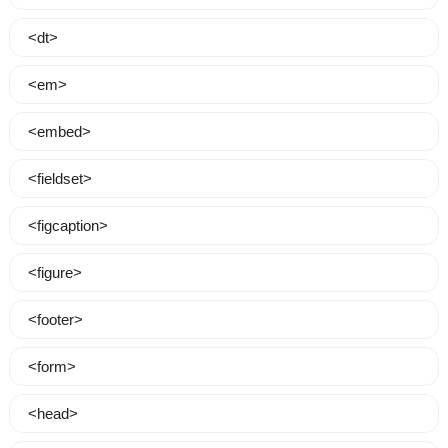
<dt>
<em>
<embed>
<fieldset>
<figcaption>
<figure>
<footer>
<form>
<head>