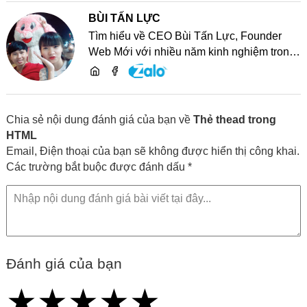
BÙI TẤN LỰC
Tìm hiểu về CEO Bùi Tấn Lực, Founder
Web Mới với nhiều năm kinh nghiệm trong
lĩnh vực phát triển website, SEO và chia sẻ
kiến thức công nghệ
Chia sẻ nội dung đánh giá của bạn về
Thẻ thead trong
HTML
Email, Điện thoại của bạn sẽ không được hiển thị công khai.
Các trường bắt buộc được đánh dấu *
Đánh giá của bạn
★
★
★
★
★
★
★
★
★
★
★
★
★
★
★