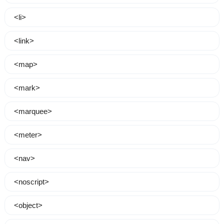
<li>
<link>
<map>
<mark>
<marquee>
<meter>
<nav>
<noscript>
<object>