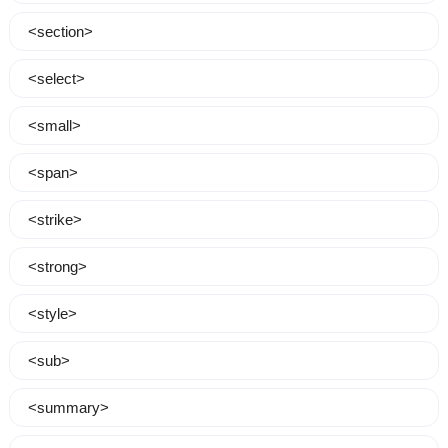
<section>
<select>
<small>
<span>
<strike>
<strong>
<style>
<sub>
<summary>