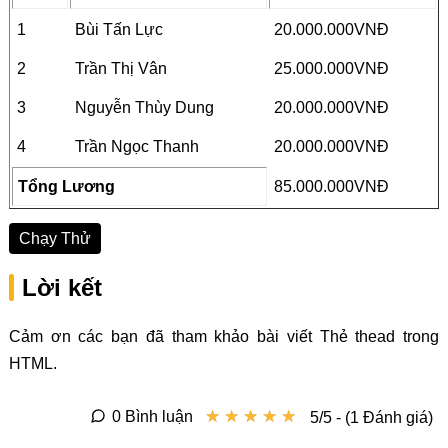
1
Bùi Tấn Lực
20.000.000VNĐ
2
Trần Thị Vân
25.000.000VNĐ
3
Nguyễn Thùy Dung
20.000.000VNĐ
4
Trần Ngọc Thanh
20.000.000VNĐ
Tổng Lương
85.000.000VNĐ
Chạy Thử
Lời kết
Cảm ơn các bạn đã tham khảo bài viết Thẻ thead trong
HTML.
★
★
★
★
★
★
★
★
★
★
0 Bình luận
5/5 - (1 Đánh giá)