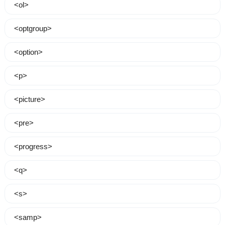
<ol>
<optgroup>
<option>
<p>
<picture>
<pre>
<progress>
<q>
<s>
<samp>