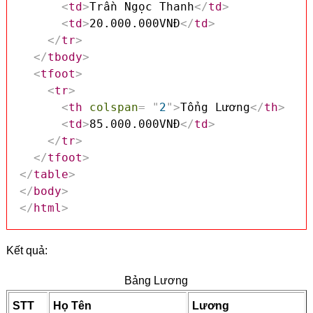
<
td
>
Trần Ngọc Thanh
</
td
>
<
td
>
20.000.000VNĐ
</
td
>
</
tr
>
</
tbody
>
<
tfoot
>
<
tr
>
<
th
colspan
=
"
2
"
>
Tổng Lương
</
th
>
<
td
>
85.000.000VNĐ
</
td
>
</
tr
>
</
tfoot
>
</
table
>
</
body
>
</
html
>
Kết quả:
Bảng Lương
STT
Họ Tên
Lương