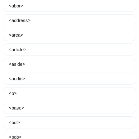
<abbr>
<address>
<area>
<article>
<aside>
<audio>
<b>
<base>
<bdi>
<bdo>