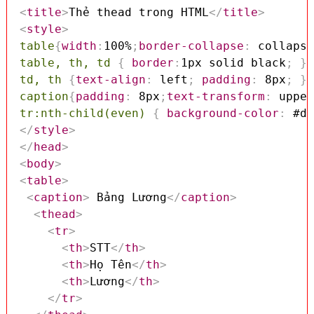
<
title
>
Thẻ thead trong HTML
</
title
>
<
style
>
table
{
width
:
100%
;
border-collapse
:
 collapse
table, th, td
{
border
:
1px solid black
;
}
td, th
{
text-align
:
 left
;
padding
:
 8px
;
}
caption
{
padding
:
 8px
;
text-transform
:
 upper
tr:nth-child(even)
{
background-color
:
 #dd
</
style
>
</
head
>
<
body
>
<
table
>
<
caption
>
 Bảng Lương
</
caption
>
<
thead
>
<
tr
>
<
th
>
STT
</
th
>
<
th
>
Họ Tên
</
th
>
<
th
>
Lương
</
th
>
</
tr
>