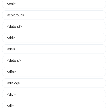
<col>
<colgroup>
<datalist>
<dd>
<del>
<details>
<dfn>
<dialog>
<div>
<dl>