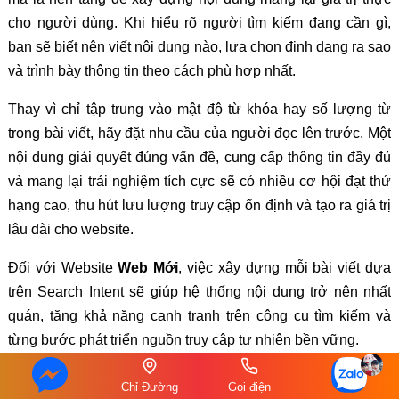
cho người dùng. Khi hiểu rõ người tìm kiếm đang cần gì,
bạn sẽ biết nên viết nội dung nào, lựa chọn định dạng ra sao
và trình bày thông tin theo cách phù hợp nhất.
Thay vì chỉ tập trung vào mật độ từ khóa hay số lượng từ
trong bài viết, hãy đặt nhu cầu của người đọc lên trước. Một
nội dung giải quyết đúng vấn đề, cung cấp thông tin đầy đủ
và mang lại trải nghiệm tích cực sẽ có nhiều cơ hội đạt thứ
hạng cao, thu hút lưu lượng truy cập ổn định và tạo ra giá trị
lâu dài cho website.
Đối với Website
Web Mới
, việc xây dựng mỗi bài viết dựa
trên Search Intent sẽ giúp hệ thống nội dung trở nên nhất
quán, tăng khả năng cạnh tranh trên công cụ tìm kiếm và
từng bước phát triển nguồn truy cập tự nhiên bền vững.
★
★
★
★
★
★
★
★
★
★
0 Bình luận
5/5 - (1 Đánh giá)
Chỉ Đường
Gọi điện