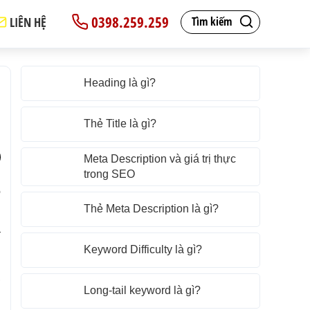
0398.259.259
LIÊN HỆ
Tìm kiếm
Heading là gì?
Thẻ Title là gì?
Meta Description và giá trị thực
trong SEO
o
Thẻ Meta Description là gì?
g
a
Keyword Difficulty là gì?
,
Long-tail keyword là gì?
n