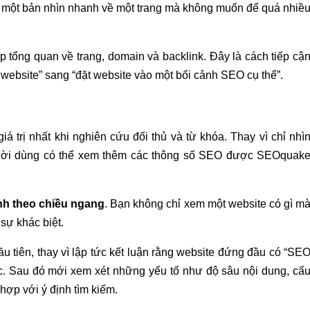
một bản nhìn nhanh về một trang mà không muốn để quá nhiề
 tổng quan về trang, domain và backlink. Đây là cách tiếp cậ
website” sang “đặt website vào một bối cảnh SEO cụ thể”.
 trị nhất khi nghiên cứu đối thủ và từ khóa. Thay vì chỉ nhì
người dùng có thể xem thêm các thông số SEO được SEOquak
nh theo chiều ngang
. Bạn không chỉ xem một website có gì m
sự khác biệt.
ầu tiên, thay vì lập tức kết luận rằng website đứng đầu có “SE
úc. Sau đó mới xem xét những yếu tố như độ sâu nội dung, cấ
 hợp với ý định tìm kiếm.