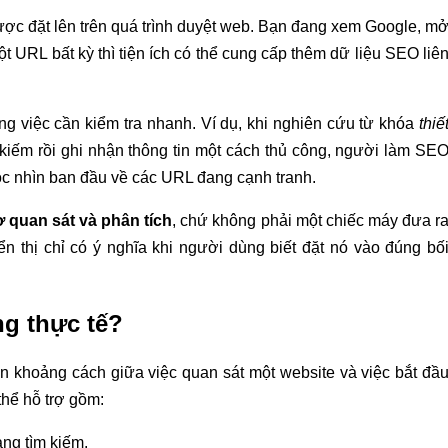
ược đặt lên trên quá trình duyệt web. Bạn đang xem Google, m
ột URL bất kỳ thì tiện ích có thể cung cấp thêm dữ liệu SEO liê
g việc cần kiểm tra nhanh. Ví dụ, khi nghiên cứu từ khóa
thiế
m kiếm rồi ghi nhận thông tin một cách thủ công, người làm SE
óc nhìn ban đầu về các URL đang cạnh tranh.
ợ quan sát và phân tích
, chứ không phải một chiếc máy đưa r
n thị chỉ có ý nghĩa khi người dùng biết đặt nó vào đúng bố
g thực tế?
n khoảng cách giữa việc quan sát một website và việc bắt đầ
thể hỗ trợ gồm:
ang tìm kiếm.