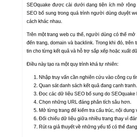
SEOquake được cài dưới dạng tiện ích mở rộng trì
SEO bổ sung trong quá trình người dùng duyệt web
cách khác nhau.
Trên một trang web cụ thể, người dùng có thể mở
đến trang, domain và backlink. Trong khi đó, trên
tin cho từng kết quả và hỗ trợ sắp xếp hoặc xuất dữ
Điều này tạo ra một quy trình khá tự nhiên:
Nhập truy vấn cần nghiên cứu vào công cụ tì
Quan sát danh sách kết quả đang cạnh tranh.
Đọc các dữ liệu SEO bổ sung do SEOquake h
Chọn những URL đáng phân tích sâu hơn.
Mở từng trang để kiểm tra cấu trúc, nội dung v
Đối chiếu dữ liệu giữa nhiều trang thay vì đá
Rút ra giả thuyết về những yếu tố có thể đa