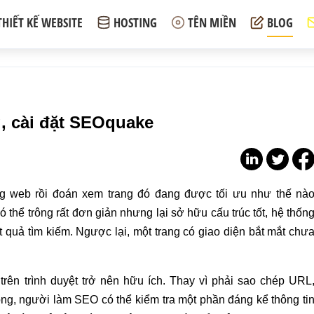
THIẾT KẾ WEBSITE
HOSTING
TÊN MIỀN
BLOG
, cài đặt SEOquake
ang web rồi đoán xem trang đó đang được tối ưu như thế nà
ó thể trông rất đơn giản nhưng lại sở hữu cấu trúc tốt, hệ thốn
ết quả tìm kiếm. Ngược lại, một trang có giao diện bắt mắt chư
trên trình duyệt trở nên hữu ích. Thay vì phải sao chép URL
ông, người làm SEO có thể kiểm tra một phần đáng kể thông ti