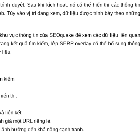
nh duyệt. Sau khi kích hoạt, nó có thể hiển thị các thông ti
. Tùy vào vị trí đang xem, dữ liệu được trình bày theo nhữn
 khu vực thông tin của SEOquake để xem các dữ liệu liên qua
 trang kết quả tìm kiếm, lớp SERP overlay có thể bổ sung thôn
 liệu.
m kiếm.
iển thị.
à liên kết.
nh giá một URL riêng lẻ.
ng ảnh hưởng đến khả năng cạnh tranh.