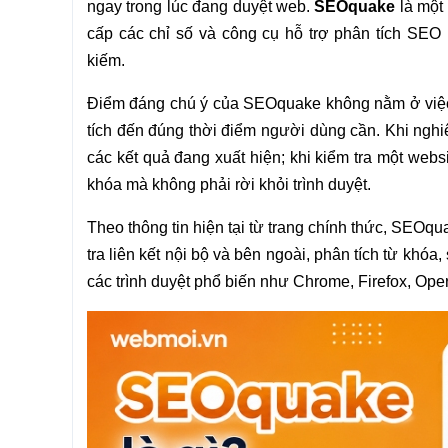
ngay trong lúc đang duyệt web.
SEOquake
là một 
cấp các chỉ số và công cụ hỗ trợ phân tích SEO n
kiếm.
Điểm đáng chú ý của SEOquake không nằm ở việc 
tích đến đúng thời điểm người dùng cần. Khi nghi
các kết quả đang xuất hiện; khi kiểm tra một websi
khóa mà không phải rời khỏi trình duyệt.
Theo thông tin hiện tại từ trang chính thức, SEOq
tra liên kết nội bộ và bên ngoài, phân tích từ khóa
các trình duyệt phổ biến như Chrome, Firefox, Ope