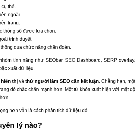
 cụ thể.
 bên ngoài.
rên trang.
c thông số được lựa chọn.
oài trình duyệt.
 thông qua chức năng chẩn đoán.
 nhóm tính năng như SEObar, SEO Dashboard, SERP overlay
ặc xuất dữ liệu.
hiển thị
và
thứ người làm SEO cần kết luận
. Chẳng hạn, mộ
 trang đó chắc chắn mạnh hơn. Một từ khóa xuất hiện với mật đ
 hơn.
ng hơn vẫn là cách phân tích dữ liệu đó.
yên lý nào?