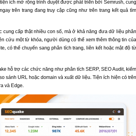
tiện ích mở rộng trình duyệt được phát triển bởi Semrush, cun
gay trên trang đang truy cập cũng như trên trang kết quả tì
cung cấp thật nhiều con số, mà ở khả năng đưa dữ liệu phâ
ên cứu một từ khóa, người dùng có thể xem thêm thông tin củ
te, có thể chuyển sang phân tích trang, liên kết hoặc mật độ t
uake hỗ trợ các chức năng như phân tích SERP, SEO Audit, kiể
, so sánh URL hoặc domain và xuất dữ liệu. Tiện ích hiện có trê
ra và Edge.