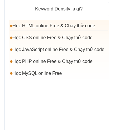
g
Keyword Density là gì?
m
Học HTML online Free & Chạy thử code
Keyword Stuffing là gì?
n
Học CSS online Free & Chạy thử code
a
Keyword Cannibalization là gì?
ừ
Học JavaScript online Free & Chạy thử code
Học PHP online Free & Chạy thử code
m
Học MySQL online Free
n