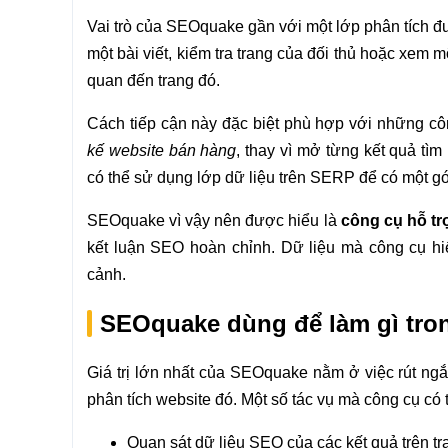
Vai trò của SEOquake gần với một lớp phân tích đ
một bài viết, kiểm tra trang của đối thủ hoặc xem m
quan đến trang đó.
Cách tiếp cận này đặc biệt phù hợp với những côn
kế website bán hàng
, thay vì mở từng kết quả tì
có thể sử dụng lớp dữ liệu trên SERP để có một g
SEOquake vì vậy nên được hiểu là
công cụ hỗ tr
kết luận SEO hoàn chỉnh. Dữ liệu mà công cụ hiể
cảnh.
SEOquake dùng để làm gì tron
Giá trị lớn nhất của SEOquake nằm ở việc rút ngắ
phân tích website đó. Một số tác vụ mà công cụ có 
Quan sát dữ liệu SEO của các kết quả trên tr