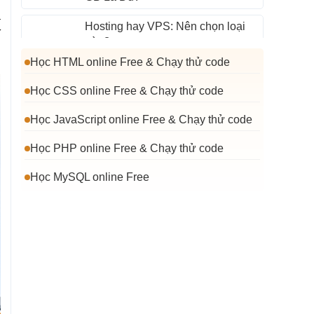
a
Hosting hay VPS: Nên chọn loại
í
nào?
Học HTML online Free & Chạy thử code
Hosting miễn phí có thực sự đáng
dùng?
Học CSS online Free & Chạy thử code
Học JavaScript online Free & Chạy thử code
WordPress Hosting là gì?
Học PHP online Free & Chạy thử code
Hosting NVMe là gì?
Học MySQL online Free
Hosting là gì?
Hosting Windows là gì?
Dung Lượng Hosting Đầy Thì Phải
Làm Gì?