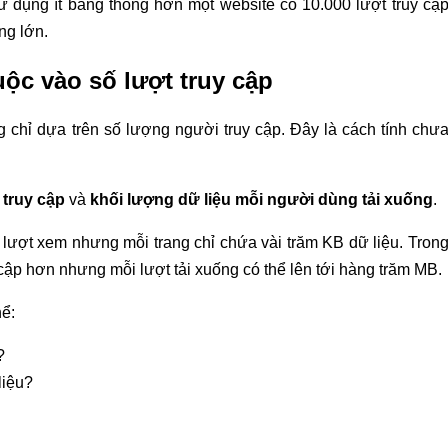
ử dụng ít băng thông hơn một website có 10.000 lượt truy cậ
ng lớn.
ộc vào số lượt truy cập
chỉ dựa trên số lượng người truy cập. Đây là cách tính chư
truy cập
và
khối lượng dữ liệu mỗi người dùng tải xuống
.
u lượt xem nhưng mỗi trang chỉ chứa vài trăm KB dữ liệu. Tron
uy cập hơn nhưng mỗi lượt tải xuống có thể lên tới hàng trăm MB.
hể:
?
liệu?