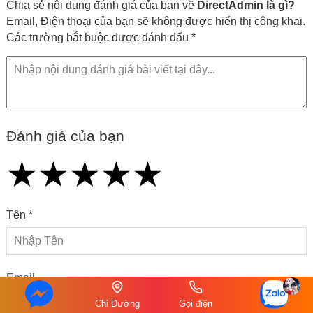
Chia sẻ nội dung đánh giá của bạn về
DirectAdmin là gì?
Email, Điện thoại của bạn sẽ không được hiển thị công khai.
Các trường bắt buộc được đánh dấu *
Đánh giá của bạn
★
★
★
★
★
★
★
★
★
★
★
★
★
★
★
Tên *
Email
Chỉ Đường
Gọi điện