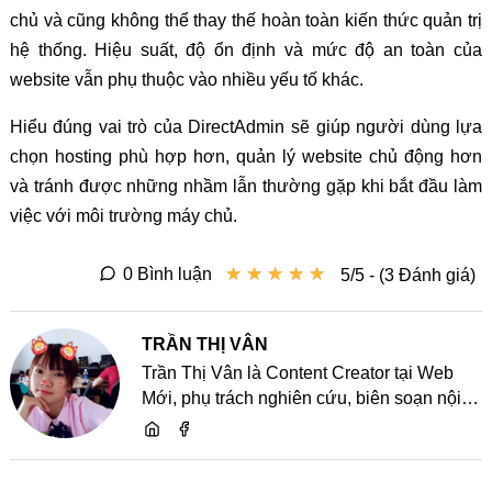
chủ và cũng không thể thay thế hoàn toàn kiến thức quản trị
hệ thống. Hiệu suất, độ ổn định và mức độ an toàn của
website vẫn phụ thuộc vào nhiều yếu tố khác.
Hiểu đúng vai trò của DirectAdmin sẽ giúp người dùng lựa
chọn hosting phù hợp hơn, quản lý website chủ động hơn
và tránh được những nhầm lẫn thường gặp khi bắt đầu làm
việc với môi trường máy chủ.
★
★
★
★
★
★
★
★
★
★
0 Bình luận
5/5 - (3 Đánh giá)
TRẦN THỊ VÂN
Trần Thị Vân là Content Creator tại Web
Mới, phụ trách nghiên cứu, biên soạn nội
dung và chia sẻ kiến thức về website, SEO,
lập trình cùng các xu hướng công nghệ