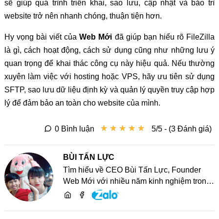
sẽ giúp quá trình triển khai, sao lưu, cập nhật và bảo trì
website trở nên nhanh chóng, thuận tiện hơn.
Hy vọng bài viết của
Web Mới
đã giúp bạn hiểu rõ FileZilla
là gì, cách hoạt động, cách sử dụng cũng như những lưu ý
quan trọng để khai thác công cụ này hiệu quả. Nếu thường
xuyên làm việc với hosting hoặc VPS, hãy ưu tiên sử dụng
SFTP, sao lưu dữ liệu định kỳ và quản lý quyền truy cập hợp
lý để đảm bảo an toàn cho website của mình.
★
★
★
★
★
★
★
★
★
★
0 Bình luận
5/5 - (3 Đánh giá)
BÙI TẤN LỰC
Tìm hiểu về CEO Bùi Tấn Lực, Founder
Web Mới với nhiều năm kinh nghiệm trong
lĩnh vực phát triển website, SEO và chia sẻ
kiến thức công nghệ