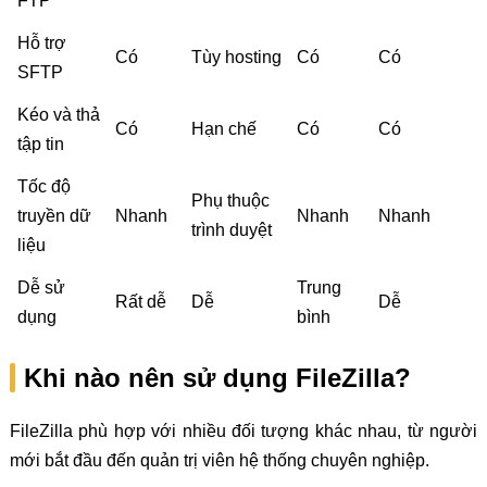
FTP
Hỗ trợ
Có
Tùy hosting
Có
Có
SFTP
Kéo và thả
Có
Hạn chế
Có
Có
tập tin
Tốc độ
Phụ thuộc
truyền dữ
Nhanh
Nhanh
Nhanh
trình duyệt
liệu
Dễ sử
Trung
Rất dễ
Dễ
Dễ
dụng
bình
Khi nào nên sử dụng FileZilla?
FileZilla phù hợp với nhiều đối tượng khác nhau, từ người
mới bắt đầu đến quản trị viên hệ thống chuyên nghiệp.