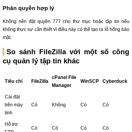
Phân quyền hợp lý
Không nên đặt quyền 777 cho thư mục hoặc tập tin nếu
không thực sự cần thiết vì điều này có thể tạo ra lỗ hổng bảo
mật.
So sánh FileZilla với một số công
cụ quản lý tập tin khác
cPanel File
Tiêu chí
FileZilla
WinSCP
Cyberduck
Manager
Cài đặt
trên máy
Có
Không
Có
Có
tính
Hỗ trợ
Có
Có
Có
Có