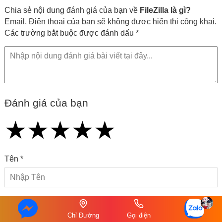
Chia sẻ nội dung đánh giá của bạn về
FileZilla là gì?
Email, Điện thoại của bạn sẽ không được hiển thị công khai.
Các trường bắt buộc được đánh dấu *
Đánh giá của bạn
★
★
★
★
★
★
★
★
★
★
★
★
★
★
★
Tên *
Email
Chỉ Đường
Gọi điện