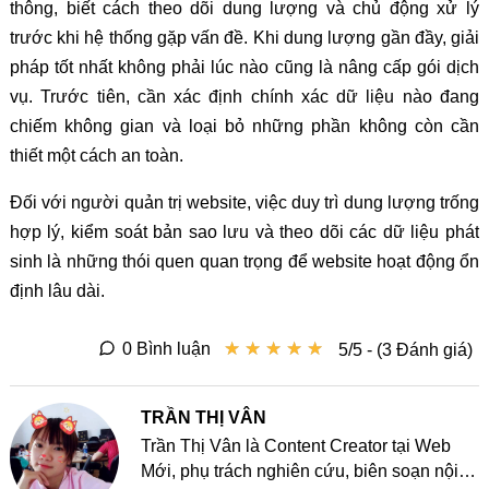
thông, biết cách theo dõi dung lượng và chủ động xử lý
trước khi hệ thống gặp vấn đề. Khi dung lượng gần đầy, giải
pháp tốt nhất không phải lúc nào cũng là nâng cấp gói dịch
vụ. Trước tiên, cần xác định chính xác dữ liệu nào đang
chiếm không gian và loại bỏ những phần không còn cần
thiết một cách an toàn.
Đối với người quản trị website, việc duy trì dung lượng trống
hợp lý, kiểm soát bản sao lưu và theo dõi các dữ liệu phát
sinh là những thói quen quan trọng để website hoạt động ổn
định lâu dài.
★
★
★
★
★
★
★
★
★
★
0 Bình luận
5/5 - (3 Đánh giá)
TRẦN THỊ VÂN
Trần Thị Vân là Content Creator tại Web
Mới, phụ trách nghiên cứu, biên soạn nội