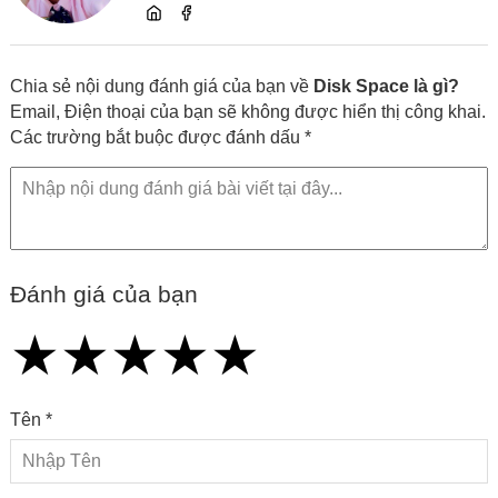
dung và chia sẻ kiến thức về website, SEO,
lập trình cùng các xu hướng công nghệ
Chia sẻ nội dung đánh giá của bạn về
Disk Space là gì?
Email, Điện thoại của bạn sẽ không được hiển thị công khai.
Các trường bắt buộc được đánh dấu *
Đánh giá của bạn
★
★
★
★
★
★
★
★
★
★
★
★
★
★
★
Tên *