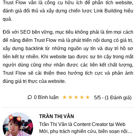
Trust Flow vẫn là công cụ hữu ích để phân tích website,
đánh giá đối thủ và xây dựng chiến lược Link Building hiệu
quả.
Đối với SEO bền vững, mục tiêu không phải là tìm mọi cách
để nâng điểm Trust Flow mà là phát triển nội dung có giá trị,
xây dựng backlink từ những nguồn uy tín và duy trì hồ sơ
liên kết tự nhiên. Khi website tạo được sự tin cậy trong mắt
người dùng cũng như nhận được các liên kết chất lượng,
Trust Flow sẽ cải thiện theo hướng tích cực và phản ánh
đúng giá trị thực của website.
★
★
★
★
★
★
★
★
★
★
0 Bình luận
5/5 - (1 Đánh giá)
TRẦN THỊ VÂN
Trần Thị Vân là Content Creator tại Web
Mới, phụ trách nghiên cứu, biên soạn nội