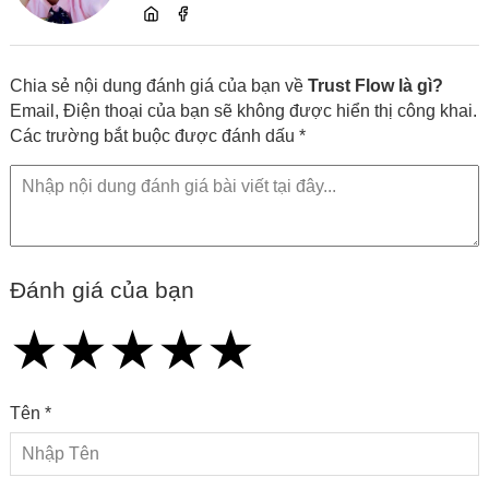
dung và chia sẻ kiến thức về website, SEO,
lập trình cùng các xu hướng công nghệ
Chia sẻ nội dung đánh giá của bạn về
Trust Flow là gì?
Email, Điện thoại của bạn sẽ không được hiển thị công khai.
Các trường bắt buộc được đánh dấu *
Đánh giá của bạn
★
★
★
★
★
★
★
★
★
★
★
★
★
★
★
Tên *